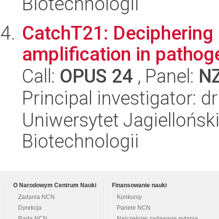
Biotechnologii
CatchT21: Deciphering 
amplification in pathog
Call:
OPUS 24
, Panel:
N
Principal investigator:
Uniwersytet Jagiellońsk
Biotechnologii
O Narodowym Centrum Nauki
Finansowanie nauki
Zadania NCN
Konkursy
Dyrekcja
Panele NCN
Rada NCN
Najczęściej zadawane pytania