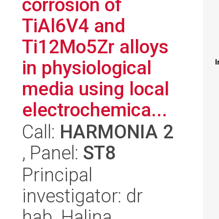
corrosion of
TiAl6V4 and
Ti12Mo5Zr alloys
in physiological
I
media using local
electrochemica...
Call:
HARMONIA 2
, Panel:
ST8
Principal
investigator: dr
hab. Halina