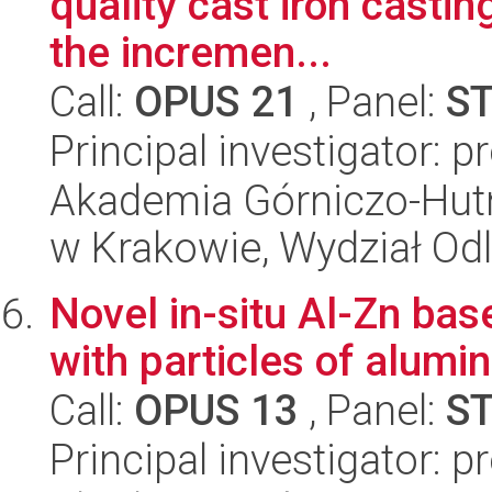
quality cast iron casti
the incremen...
Call:
OPUS 21
, Panel:
S
Principal investigator: 
Akademia Górniczo-Hutn
w Krakowie, Wydział Od
Novel in-situ Al-Zn ba
with particles of alumi
Call:
OPUS 13
, Panel:
S
Principal investigator: 