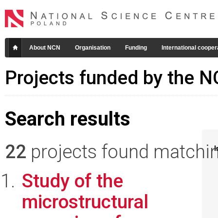
About NCN
Organisation
Funding
International cooper
Projects funded by the 
Search results
22
projects found matching
I
Study of the
microstructural