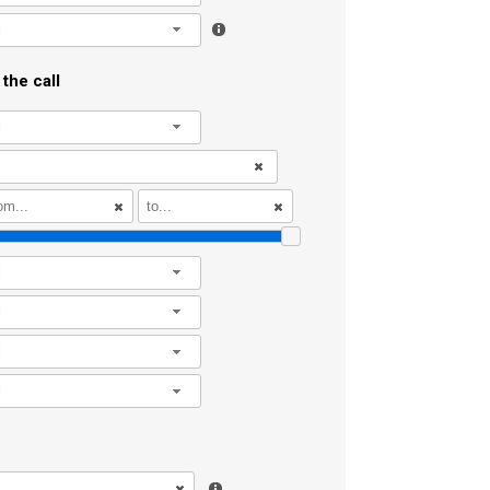
l
the call
l
l
l
l
l