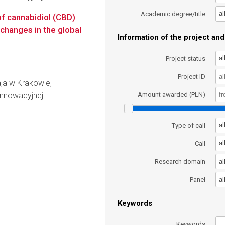
al
Academic degree/title
of cannabidiol (CBD)
changes in the global
Information of the project and 
al
Project status
Project ID
aja w Krakowie,
Innowacyjnej
Amount awarded (PLN)
al
Type of call
al
Call
al
Research domain
al
Panel
Keywords
Keywords