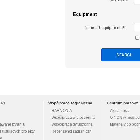
Equipment
Name of equipment [PL]
uki
Współpraca zagraniczna
Centrum prasowe
HARMONIA
Aktualności
Współpraca wielostronna
O NCN w mediac
dawane pytania
Współpraca dwustronna
Materiały do pob
ealizujących projekty
Recenzenci zagraniczni
na