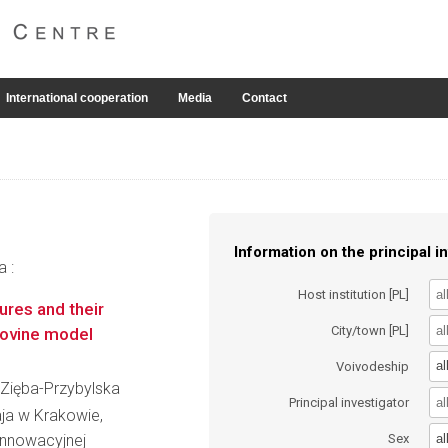
International cooperation
Media
Contact
Information on the principal in
a :
Host institution [PL]
ures and their
City/town [PL]
n ovine model
al
Voivodeship
a Zięba-Przybylska
Principal investigator
aja w Krakowie,
al
Innowacyjnej
Sex