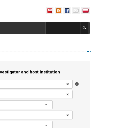
vestigator and host institution
l
l