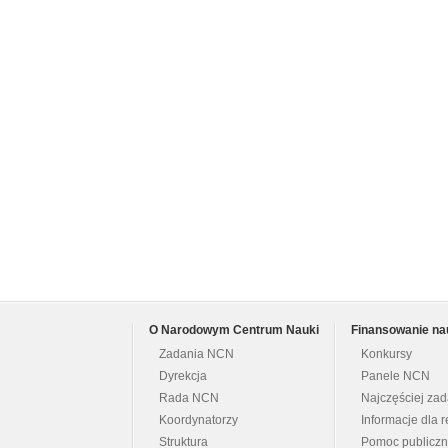
O Narodowym Centrum Nauki
Finansowanie na
Zadania NCN
Konkursy
Dyrekcja
Panele NCN
Rada NCN
Najczęściej za
Koordynatorzy
Informacje dla r
Struktura
Pomoc publicz