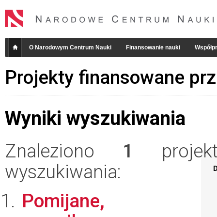
O Narodowym Centrum Nauki
Finansowanie nauki
Współpr
Projekty finansowane pr
Wyniki wyszukiwania
Znaleziono
1
projekt
wyszukiwania:
D
Pomijane,