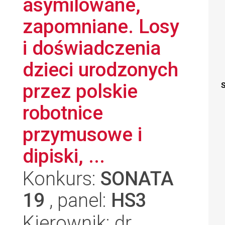
asymilowane,
zapomniane. Losy
i doświadczenia
dzieci urodzonych
przez polskie
S
robotnice
przymusowe i
dipiski, ...
Konkurs:
SONATA
19
, panel:
HS3
Kierownik: dr