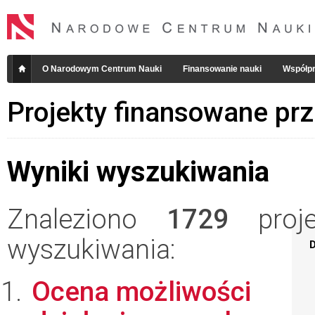
O Narodowym Centrum Nauki
Finansowanie nauki
Współpr
Projekty finansowane pr
Wyniki wyszukiwania
Znaleziono
1729
projek
wyszukiwania:
D
Ocena możliwości