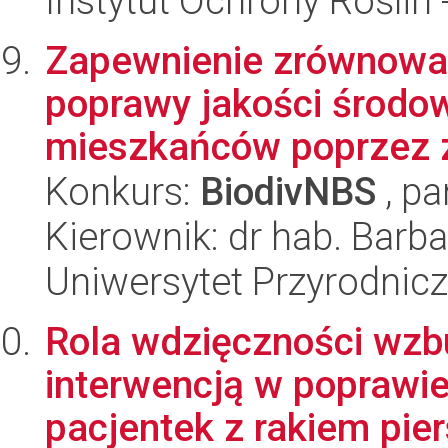
Instytut Ochrony Roślin
Zapewnienie zrównoważ
poprawy jakości środow
mieszkańców poprzez z
Konkurs:
BiodivNBS
, pa
Kierownik: dr hab. Barb
Uniwersytet Przyrodnicz
Rola wdzięczności wz
interwencją w poprawi
pacjentek z rakiem pier