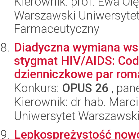
Kierownik: prof. Ewa Ol
Warszawski Uniwersytet
Farmaceutyczny
Diadyczna wymiana wsp
stygmat HIV/AIDS: Cod
dzienniczkowe par rom
Konkurs:
OPUS 26
, pan
Kierownik: dr hab. Marc
Uniwersytet Warszawsk
Lepkosprężystość nowo