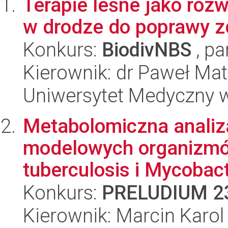
Terapie leśne jako rozw
w drodze do poprawy z
Konkurs:
BiodivNBS
, pa
Kierownik: dr Paweł Ma
Uniwersytet Medyczny 
Metabolomiczna anali
modelowych organizm
tuberculosis i Mycobac
Konkurs:
PRELUDIUM 2
Kierownik: Marcin Karo