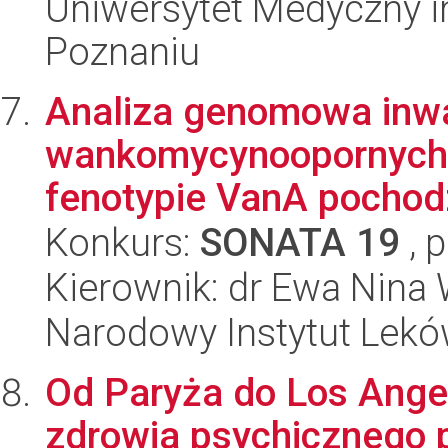
Uniwersytet Medyczny i
Poznaniu
Analiza genomowa inw
wankomycynoopornych 
fenotypie VanA pochodz
Konkurs:
SONATA 19
, 
Kierownik: dr Ewa Nina 
Narodowy Instytut Lek
Od Paryża do Los Angel
zdrowia psychicznego 