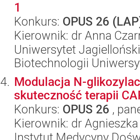
1
Konkurs:
OPUS 26 (LAP
Kierownik: dr Anna Czar
Uniwersytet Jagiellońsk
Biotechnologii Uniwersy
Modulacja N-glikozylac
skuteczność terapii CA
Konkurs:
OPUS 26
, pan
Kierownik: dr Agnieszka
Instytut Medycyny Doświa