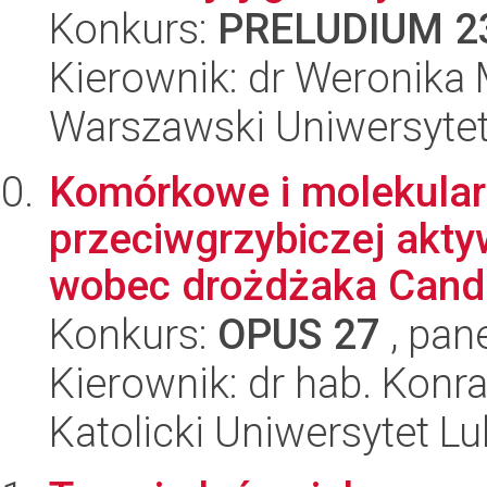
Konkurs:
PRELUDIUM 2
Kierownik: dr Weronika
Warszawski Uniwersyte
Komórkowe i molekula
przeciwgrzybiczej akt
wobec drożdżaka Candi
Konkurs:
OPUS 27
, pan
Kierownik: dr hab. Konr
Katolicki Uniwersytet Lu