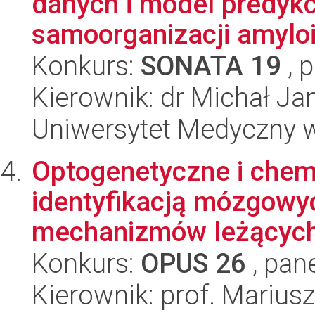
danych i model predyk
samoorganizacji amylo
Konkurs:
SONATA 19
, 
Kierownik: dr Michał Ja
Uniwersytet Medyczny 
Optogenetyczne i che
identyfikacją mózgowy
mechanizmów leżących 
Konkurs:
OPUS 26
, pan
Kierownik: prof. Marius