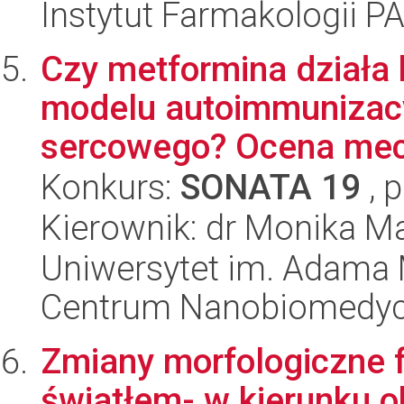
Instytut Farmakologii P
Czy metformina działa
modelu autoimmunizacy
sercowego? Ocena mec
Konkurs:
SONATA 19
, 
Kierownik: dr Monika M
Uniwersytet im. Adama 
Centrum Nanobiomedy
Zmiany morfologiczne 
światłem- w kierunku o