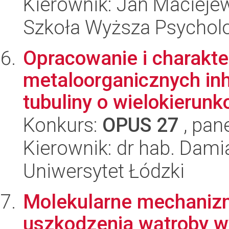
Kierownik: Jan Macieje
Szkoła Wyższa Psycholo
Opracowanie i charakt
metaloorganicznych inh
tubuliny o wielokierunk
Konkurs:
OPUS 27
, pan
Kierownik: dr hab. Dami
Uniwersytet Łódzki
Molekularne mechaniz
uszkodzenia wątroby 