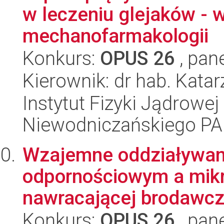
w leczeniu glejaków - 
mechanofarmakologii
Konkurs:
OPUS 26
, pan
Kierownik: dr hab. Kata
Instytut Fizyki Jądrowej
Niewodniczańskiego P
Wzajemne oddziaływan
odpornościowym a mikro
nawracającej brodawcz
Konkurs:
OPUS 26
, pan