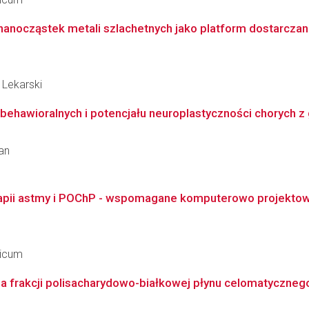
anocząstek metali szlachetnych jako platform dostarcza
 Lekarski
-behawioralnych i potencjału neuroplastyczności chorych 
an
pii astmy i POChP - wspomagane komputerowo projektowan
dicum
na frakcji polisacharydowo-białkowej płynu celomatyczne