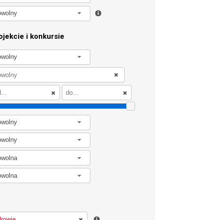
owolny
jekcie i konkursie
owolny
owolny
owolny
owolna
owolna