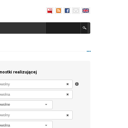
nostki realizującej
owolne
owolna