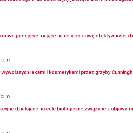
o nowe podejście mające na celu poprawę efektywności i be
dicum
wywołanych lekami i kosmetykami przez grzyby Cunninghame
dicum
yjne działające na cele biologiczne związane z objawami 
dicum