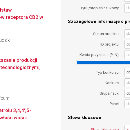
d
Tytuł/stopień naukowy
dstaw
tów receptora CB2 w
Szczegółowe informacje o pro
d
Status projektu
udzik
ID projektu
Kwota przyznana (PLN)
kszanie produkcji
technologicznymi,
d
Typ konkursu
d
Konkurs
d
Grupa nauk
dicum
d
Panel
rolu 3,4,4',5-
właściwości
Słowa kluczowe
Słowa kluczowe