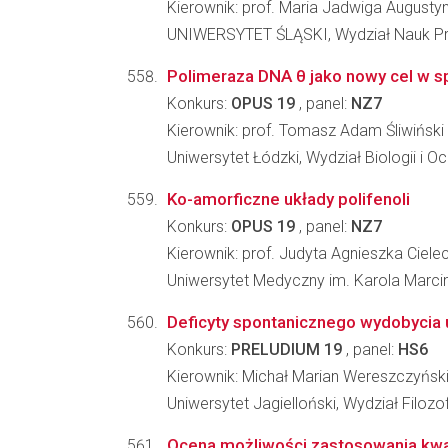
Kierownik: prof. Maria Jadwiga Augusty
UNIWERSYTET ŚLĄSKI, Wydział Nauk Pr
Polimeraza DNA θ jako nowy cel w s
Konkurs:
OPUS 19
, panel:
NZ7
Kierownik: prof. Tomasz Adam Śliwiński
Uniwersytet Łódzki, Wydział Biologii i 
Ko-amorficzne układy polifenoli
Konkurs:
OPUS 19
, panel:
NZ7
Kierownik: prof. Judyta Agnieszka Ciele
Uniwersytet Medyczny im. Karola Marc
Deficyty spontanicznego wydobycia
Konkurs:
PRELUDIUM 19
, panel:
HS6
Kierownik: Michał Marian Wereszczyńsk
Uniwersytet Jagielloński, Wydział Filozo
Ocena możliwości zastosowania kwas