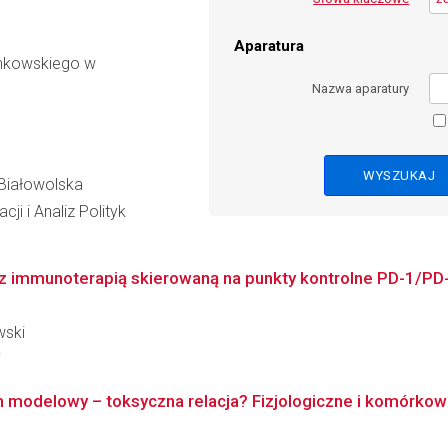
Aparatura
inkowskiego w
Nazwa aparatury
-Białowolska
ji i Analiz Polityk
z immunoterapią skierowaną na punkty kontrolne PD-1/PD-L
wski
i
modelowy – toksyczna relacja? Fizjologiczne i komórkow