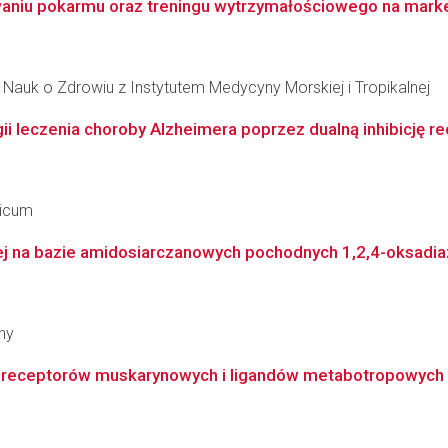
aniu pokarmu oraz treningu wytrzymałościowego na marke
Nauk o Zdrowiu z Instytutem Medycyny Morskiej i Tropikalnej
i leczenia choroby Alzheimera poprzez dualną inhibicję re
dicum
ej na bazie amidosiarczanowych pochodnych 1,2,4-oksadia
ny
eceptorów muskarynowych i ligandów metabotropowych rece