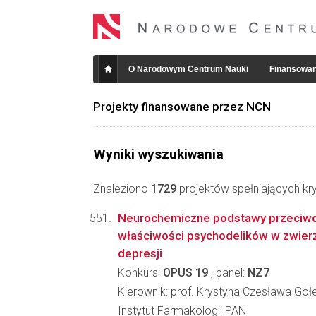
O Narodowym Centrum Nauki
Finansowan
Projekty finansowane przez NCN
Wyniki wyszukiwania
Znaleziono
1729
projektów spełniających kry
Neurochemiczne podstawy przeciwd
właściwości psychodelików w zwie
depresji
Konkurs:
OPUS 19
, panel:
NZ7
Kierownik: prof. Krystyna Czesława G
Instytut Farmakologii PAN