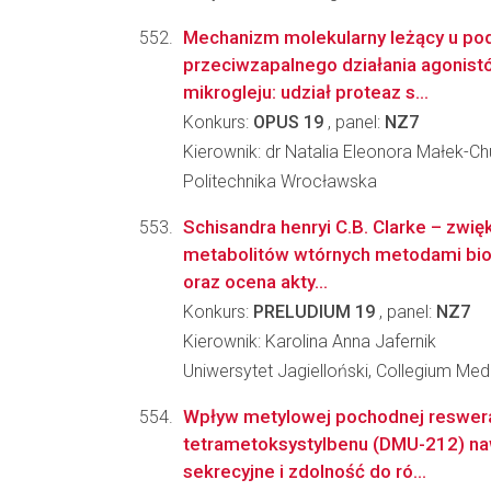
Mechanizm molekularny leżący u po
przeciwzapalnego działania agonis
mikrogleju: udział proteaz s...
Konkurs:
OPUS 19
, panel:
NZ7
Kierownik: dr Natalia Eleonora Małek-Ch
Politechnika Wrocławska
Schisandra henryi C.B. Clarke – zwię
metabolitów wtórnych metodami bio
oraz ocena akty...
Konkurs:
PRELUDIUM 19
, panel:
NZ7
Kierownik: Karolina Anna Jafernik
Uniwersytet Jagielloński, Collegium Me
Wpływ metylowej pochodnej reswerat
tetrametoksystylbenu (DMU-212) na
sekrecyjne i zdolność do ró...