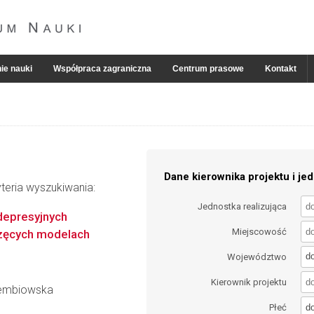
ie nauki
Współpraca zagraniczna
Centrum prasowe
Kontakt
Dane kierownika projektu i jed
teria wyszukiwania:
Jednostka realizująca
epresyjnych
Miejscowość
rzęcych modelach
d
Województwo
Kierownik projektu
ołembiowska
d
Płeć