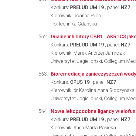
Konkurs:
PRELUDIUM 19
, panel:
NZ7
Kierownik: Joanna Pilch
Politechnika Gdańska
Dualne inhibitory CBR1 i AKR1C3 jak
Konkurs:
PRELUDIUM 19
, panel:
NZ7
Kierownik: Marek Andrzej Jamrozik
Uniwersytet Jagielloński, Collegium Me
Bioremediacja zanieczyszczeń wody 
Konkurs:
OPUS 19
, panel:
NZ7
Kierownik: dr Karolina Anna Słoczyńska
Uniwersytet Jagielloński, Collegium Me
Nowe lekopodobne ligandy wielofunkc
Konkurs:
PRELUDIUM 19
, panel:
NZ7
Kierownik: Anna Marta Pasieka
Uniwersytet Jagielloński, Collegium Me