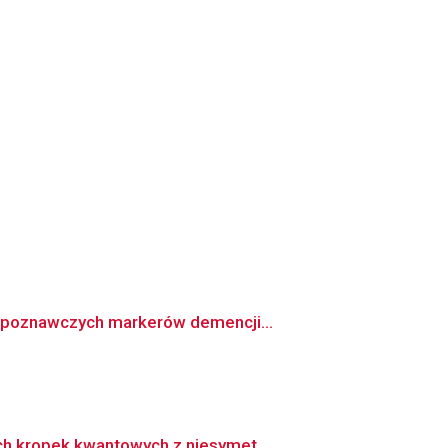
 poznawczych markerów demencji...
ch kropek kwantowych z niesymet...