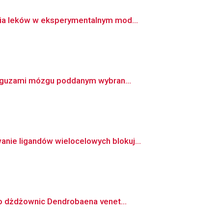
nia leków w eksperymentalnym mod...
z guzami mózgu poddanym wybran...
ie ligandów wielocelowych blokuj...
go dżdżownic Dendrobaena venet...