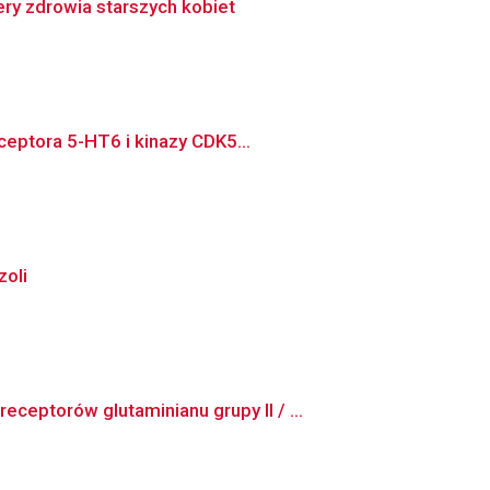
ry zdrowia starszych kobiet
ceptora 5-HT6 i kinazy CDK5...
zoli
ptorów glutaminianu grupy II / ...