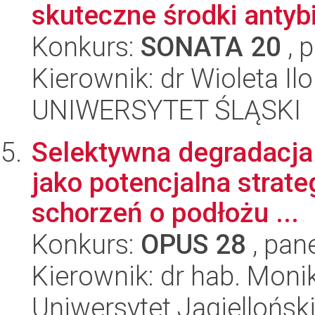
skuteczne środki antyb
Konkurs:
SONATA 20
, 
Kierownik: dr Wioleta Ilo
UNIWERSYTET ŚLĄSKI
Selektywna degradacja 
jako potencjalna strate
schorzeń o podłożu ...
Konkurs:
OPUS 28
, pan
Kierownik: dr hab. Mon
Uniwersytet Jagiellońsk