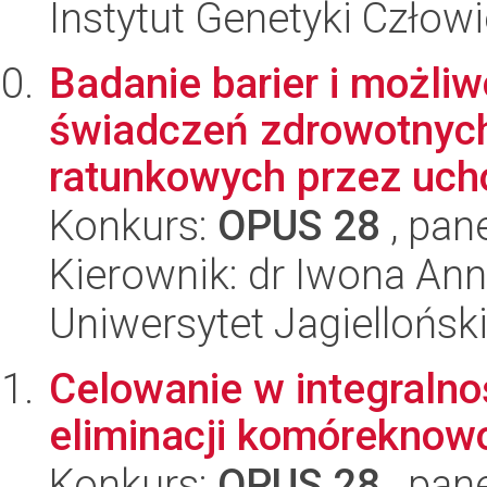
Instytut Genetyki Człow
Badanie barier i możli
świadczeń zdrowotnych
ratunkowych przez ucho
Konkurs:
OPUS 28
, pan
Kierownik: dr Iwona Ann
Uniwersytet Jagiellońsk
Celowanie w integralno
eliminacji komóreknow
Konkurs:
OPUS 28
, pan