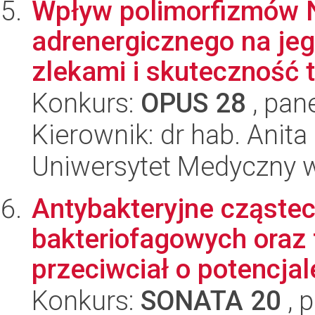
Wpływ polimorfizmów N
adrenergicznego na jeg
zlekami i skuteczność te
Konkurs:
OPUS 28
, pan
Kierownik: dr hab. Anita
Uniwersytet Medyczny w
Antybakteryjne cząstec
bakteriofagowych oraz
przeciwciał o potencjale
Konkurs:
SONATA 20
, 