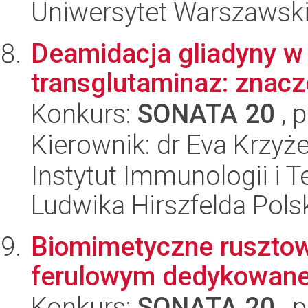
Uniwersytet Warszawsk
Deamidacja gliadyny w 
transglutaminaz: znacze
Konkurs:
SONATA 20
, 
Kierownik: dr Eva Krzy
Instytut Immunologii i T
Ludwika Hirszfelda Pols
Biomimetyczne ruszto
ferulowym dedykowane 
Konkurs:
SONATA 20
, 