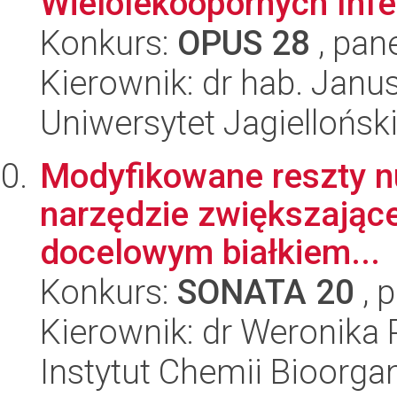
Wielolekoopornych Infek
Konkurs:
OPUS 28
, pan
Kierownik: dr hab. Jan
Uniwersytet Jagiellońsk
Modyfikowane reszty n
narzędzie zwiększając
docelowym białkiem...
Konkurs:
SONATA 20
, 
Kierownik: dr Weronika 
Instytut Chemii Bioorga