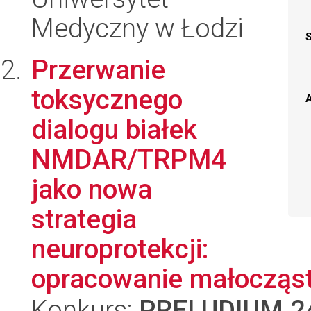
Medyczny w Łodzi
Przerwanie
toksycznego
A
dialogu białek
NMDAR/TRPM4
jako nowa
strategia
neuroprotekcji:
opracowanie małocząst
Konkurs:
PRELUDIUM 2