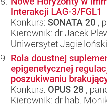
Nowe Horyzonty w Immu
Interakcji LAG-3/FGL1
Konkurs:
SONATA 20
, 
Kierownik: dr Jacek Ple
Uniwersytet Jagiellońsk
Rola doustnej suplemen
epigenetycznej regulacj
poszukiwaniu brakującyc
Konkurs:
OPUS 28
, pan
Kierownik: dr hab. Moni