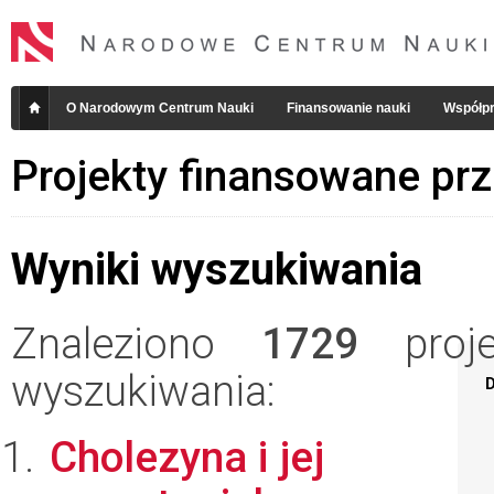
O Narodowym Centrum Nauki
Finansowanie nauki
Współpr
Projekty finansowane pr
Wyniki wyszukiwania
Znaleziono
1729
projek
wyszukiwania:
D
Cholezyna i jej