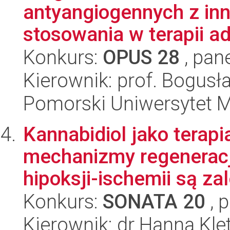
antyangiogennych z in
stosowania w terapii a
Konkurs:
OPUS 28
, pan
Kierownik: prof. Bogusł
Pomorski Uniwersytet 
Kannabidiol jako terapi
mechanizmy regenerac
hipoksji-ischemii są zal
Konkurs:
SONATA 20
, 
Kierownik: dr Hanna Kle