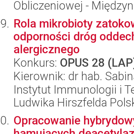
Obliczeniowej - Międz
Rola mikrobioty zatok
odporności dróg oddec
alergicznego
Konkurs:
OPUS 28 (LAP
Kierownik: dr hab. Sabi
Instytut Immunologii i T
Ludwika Hirszfelda Pols
Opracowanie hybrydow
hamujących deacetylazę