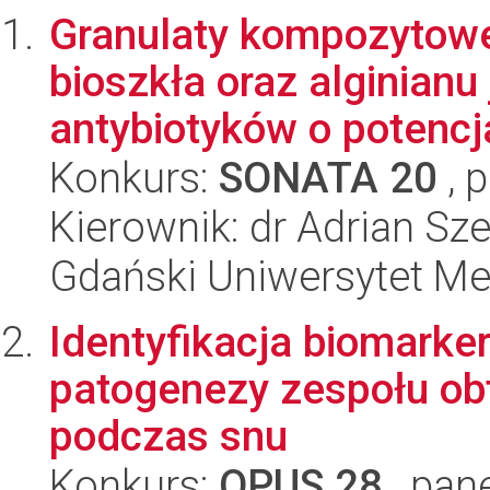
Granulaty kompozytowe
bioszkła oraz alginian
antybiotyków o potencj
Konkurs:
SONATA 20
, 
Kierownik: dr Adrian Sz
Gdański Uniwersytet M
Identyfikacja biomarke
patogenezy zespołu ob
podczas snu
Konkurs:
OPUS 28
, pan