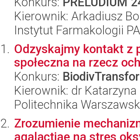
Konkurs:
PRELUDIUM 2
Kierownik: Arkadiusz Bo
Instytut Farmakologii P
Odzyskajmy kontakt z 
społeczna na rzecz och
Konkurs:
BiodivTransfo
Kierownik: dr Katarzyna
Politechnika Warszaws
Zrozumienie mechanizm
agalactiae na stres oks