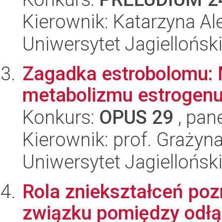
Kierownik: Katarzyna A
Uniwersytet Jagiellońsk
Zagadka estrobolomu: M
metabolizmu estrogenu
Konkurs:
OPUS 29
, pan
Kierownik: prof. Grażyn
Uniwersytet Jagiellońsk
Rola zniekształceń po
związku pomiędzy odł