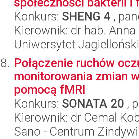
społeczności bakterii i 
Konkurs:
SHENG 4
, pan
Kierownik: dr hab. Ann
Uniwersytet Jagiellońsk
Połączenie ruchów oczu
monitorowania zmian 
pomocą fMRI
Konkurs:
SONATA 20
, 
Kierownik: dr Cemal Ko
Sano - Centrum Zindyw