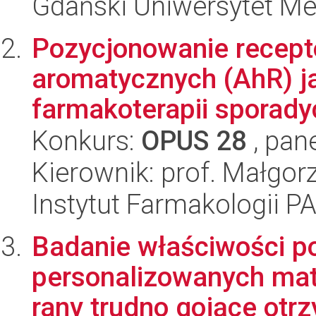
Gdański Uniwersytet M
Pozycjonowanie recep
aromatycznych (AhR) j
farmakoterapii sporadyc
Konkurs:
OPUS 28
, pan
Kierownik: prof. Małgorz
Instytut Farmakologii P
Badanie właściwości p
personalizowanych mat
rany trudno gojące otrz