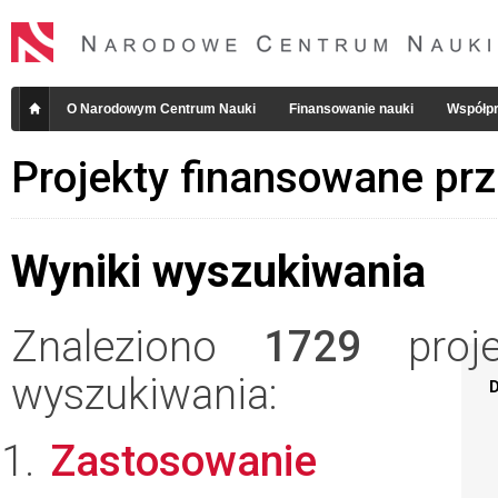
O Narodowym Centrum Nauki
Finansowanie nauki
Współpr
Projekty finansowane pr
Wyniki wyszukiwania
Znaleziono
1729
projek
wyszukiwania:
D
Zastosowanie