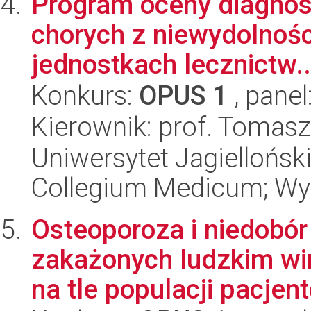
Program oceny diagnost
chorych z niewydolnoś
jednostkach lecznictw..
Konkurs:
OPUS 1
, panel
Kierownik: prof. Tomasz
Uniwersytet Jagiellońsk
Collegium Medicum; Wyd
Osteoporoza i niedobór
zakażonych ludzkim wi
na tle populacji pacjent