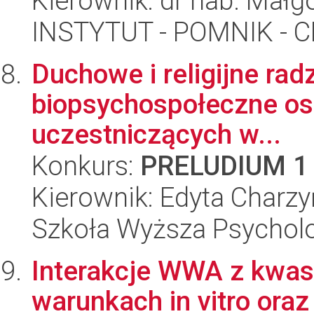
Kierownik: dr hab. Mał
INSTYTUT - POMNIK -
Duchowe i religijne ra
biopsychospołeczne os
uczestniczących w...
Konkurs:
PRELUDIUM 1
Kierownik: Edyta Charz
Szkoła Wyższa Psycholo
Interakcje WWA z kwa
warunkach in vitro oraz 