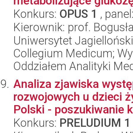
metabolizujące glukoz
Konkurs:
OPUS 1
, panel
Kierownik: prof. Bogus
Uniwersytet Jagiellońsk
Collegium Medicum; Wy
Oddziałem Analityki Me
Analiza zjawiska wyst
rozwojowych u dzieci ż
Polski - poszukiwanie kl
Konkurs:
PRELUDIUM 1