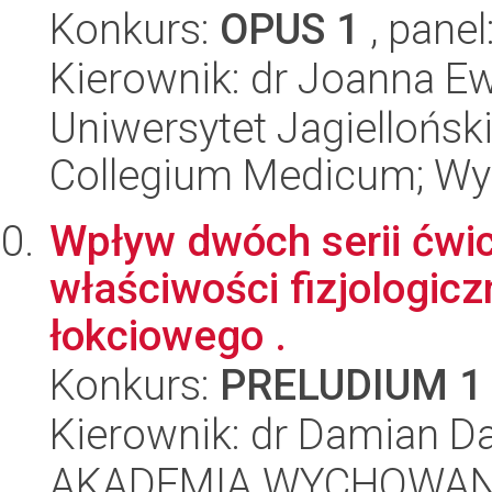
Konkurs:
OPUS 1
, panel
Kierownik: dr Joanna E
Uniwersytet Jagiellońsk
Collegium Medicum; Wy
Wpływ dwóch serii ćwi
właściwości fizjologic
łokciowego .
Konkurs:
PRELUDIUM 1
Kierownik: dr Damian Da
AKADEMIA WYCHOWAN