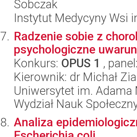
Sobczak
Instytut Medycyny Wsi i
Radzenie sobie z choro
psychologiczne uwarun
Konkurs:
OPUS 1
, panel
Kierownik: dr Michał Zi
Uniwersytet im. Adama 
Wydział Nauk Społeczn
Analiza epidemiologic
Escherichia coli.