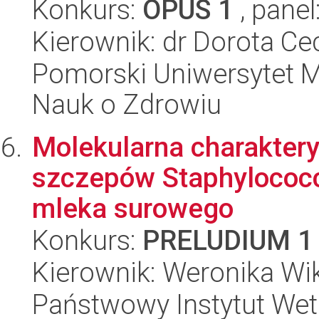
Konkurs:
OPUS 1
, panel
Kierownik: dr Dorota Ce
Pomorski Uniwersytet M
Nauk o Zdrowiu
Molekularna charakter
szczepów Staphylococc
mleka surowego
Konkurs:
PRELUDIUM 1
Kierownik: Weronika Wik
Państwowy Instytut Wet