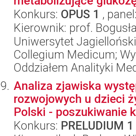
metabolizujące glukoz
Konkurs:
OPUS 1
, panel
Kierownik: prof. Bogus
Uniwersytet Jagiellońsk
Collegium Medicum; Wy
Oddziałem Analityki Me
Analiza zjawiska wyst
rozwojowych u dzieci ż
Polski - poszukiwanie kl
Konkurs:
PRELUDIUM 1