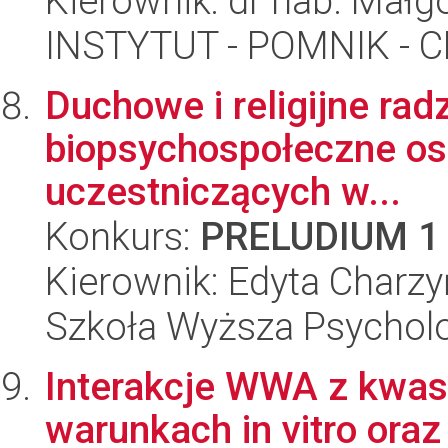
Kierownik: dr hab. Mał
INSTYTUT - POMNIK -
Duchowe i religijne ra
biopsychospołeczne os
uczestniczących w...
Konkurs:
PRELUDIUM 1
Kierownik: Edyta Charz
Szkoła Wyższa Psycholo
Interakcje WWA z kwa
warunkach in vitro oraz 