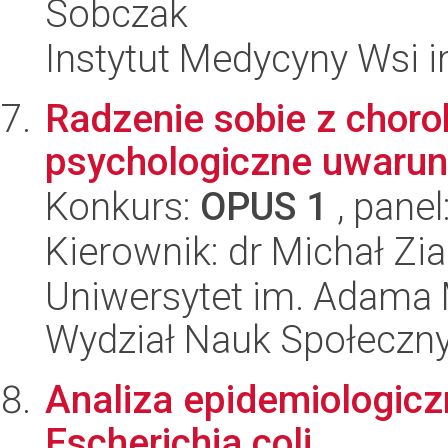
Sobczak
Instytut Medycyny Wsi i
Radzenie sobie z choro
psychologiczne uwarun
Konkurs:
OPUS 1
, panel
Kierownik: dr Michał Zi
Uniwersytet im. Adama 
Wydział Nauk Społeczn
Analiza epidemiologic
Escherichia coli.