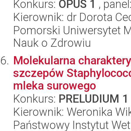
Konkurs:
OPUS 1
, panel
Kierownik: dr Dorota Ce
Pomorski Uniwersytet M
Nauk o Zdrowiu
Molekularna charakter
szczepów Staphylococc
mleka surowego
Konkurs:
PRELUDIUM 1
Kierownik: Weronika Wik
Państwowy Instytut Wet