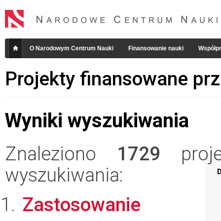
O Narodowym Centrum Nauki
Finansowanie nauki
Współpr
Projekty finansowane pr
Wyniki wyszukiwania
Znaleziono
1729
projek
wyszukiwania:
D
Zastosowanie