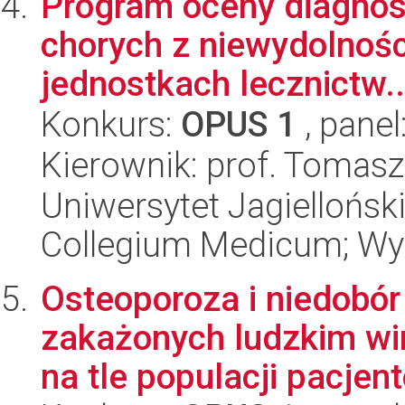
Program oceny diagnost
chorych z niewydolnoś
jednostkach lecznictw..
Konkurs:
OPUS 1
, panel
Kierownik: prof. Tomasz
Uniwersytet Jagiellońsk
Collegium Medicum; Wyd
Osteoporoza i niedobór
zakażonych ludzkim wi
na tle populacji pacjent