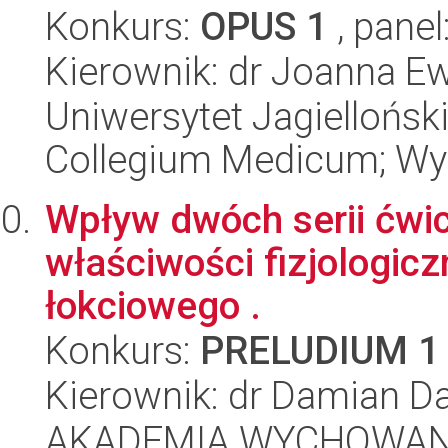
Konkurs:
OPUS 1
, panel
Kierownik: dr Joanna E
Uniwersytet Jagiellońsk
Collegium Medicum; Wy
Wpływ dwóch serii ćwi
właściwości fizjologic
łokciowego .
Konkurs:
PRELUDIUM 1
Kierownik: dr Damian Da
AKADEMIA WYCHOWAN