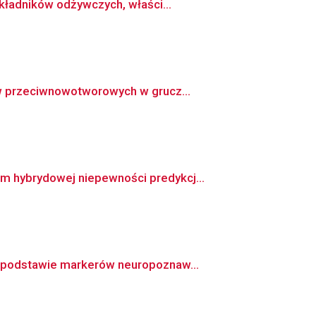
kładników odżywczych, właści...
ów przeciwnowotworowych w grucz...
m hybrydowej niepewności predykcj...
a podstawie markerów neuropoznaw...