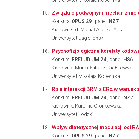
Związki o podwójnym mechanizmie dzi
Konkurs:
OPUS 29
, panel:
NZ7
Kierownik: dr Michał Andrzej Abram
Uniwersytet Jagielloński
Psychofizjologiczne korelaty kodowa
Konkurs:
PRELUDIUM 24
, panel:
HS6
Kierownik: Marek Łukasz Chełstowski
Uniwersytet Mikołaja Kopernika
Rola interakcji BRM z ERα w warun
Konkurs:
PRELUDIUM 24
, panel:
NZ7
Kierownik: Karolina Gronkowska
Uniwersytet Łódzki
Wpływ dietetycznej modulacji osi R
Konkurs:
OPUS 29
, panel:
NZ7