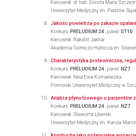
Kierownik: dr hab. Dorota Maria Szcześ
Uniwersytet Medyczny im. Piastów Śląs
Jakośc powietrza po zakazie spalani
Konkurs:
PRELUDIUM 24
, panel:
ST10
Kierownik: Rakshit Jakhar
Akademia Górniczo-Hutnicza im. Stanis
Charakterystyka proteomiczna, regul
Konkurs:
PRELUDIUM 24
, panel:
NZ7
Kierownik: Nina Ewa Komaniecka
Pomorski Uniwersytet Medyczny w Szcz
Analiza płynu łzowego u pacjentów
Konkurs:
PRELUDIUM 24
, panel:
NZ7
Kierownik: Sławomir Liberski
Uniwersytet Medyczny im. Karola Marc
Kombucha jako potencjalne wsparcie 