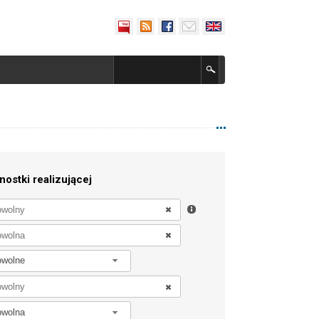
nostki realizującej
owolne
owolna