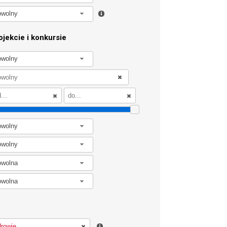
owolny
jekcie i konkursie
owolny
owolny
owolny
owolna
owolna