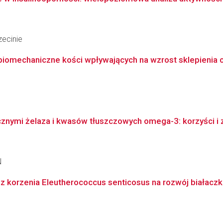
ecinie
iomechaniczne kości wpływających na wzrost sklepienia cza
cznymi żelaza i kwasów tłuszczowych omega-3: korzyści i z
N
korzenia Eleutherococcus senticosus na rozwój białaczki 