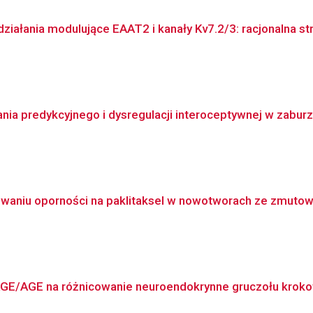
ałania modulujące EAAT2 i kanały Kv7.2/3: racjonalna str
nia predykcyjnego i dysregulacji interoceptywnej w zaburz
kowaniu oporności na paklitaksel w nowotworach ze zmut
AGE/AGE na różnicowanie neuroendokrynne gruczołu krokowe