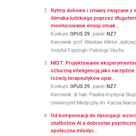
Rytmy dobowe i zmiany związane z
ślimaka ludzkiego poprzez długote
monitorowanie emisji otoak...
Konkurs:
OPUS 29
, panel:
NZ7
Kierownik: prof. Wiesław Wiktor Jędrzej
Instytut Fizjologii i Patologii Słuchu
MIST: Projektowanie eksperyment
sztuczną inteligencją jako narzędzie
rozwój terapeutyków opar...
Konkurs:
OPUS 29
, panel:
NZ7
Kierownik: dr hab. Paulina Krystyna Sku
Uniwersytet Medyczny im. Karola Marc
Od kompensacji do dysocjacji: wzor
chatbotów AI a dobrostan psychiczn
społeczne młodyc...