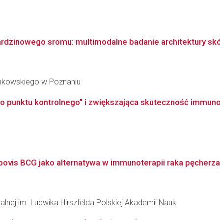
ardzinowego sromu: multimodalne badanie architektury skóry 
inkowskiego w Poznaniu
go punktu kontrolnego" i zwiększająca skuteczność immuno
ovis BCG jako alternatywa w immunoterapii raka pęcher
zalnej im. Ludwika Hirszfelda Polskiej Akademii Nauk