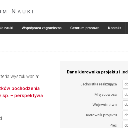
ie nauki
Współpraca zagraniczna
Centrum prasowe
Kontakt
Dane kierownika projektu i jed
teria wyszukiwania:
Jednostka realizująca
ązków pochodzenia
Miejscowość
e sp. – perspektywa
d
Województwo
Kierownik projektu
i
d
Płeć