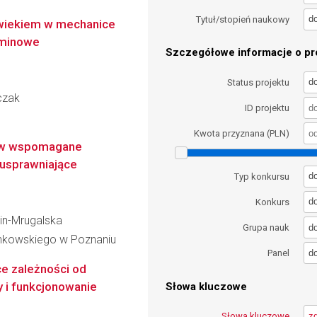
d
Tytuł/stopień naukowy
 wiekiem w mechanice
rminowe
Szczegółowe informacje o pro
d
Status projektu
czak
ID projektu
Kwota przyznana (PLN)
ów wspomagane
 usprawniające
d
Typ konkursu
d
Konkurs
pin-Mrugalska
d
Grupa nauk
inkowskiego w Poznaniu
d
Panel
ce zależności od
y i funkcjonowanie
Słowa kluczowe
Słowa kluczowe