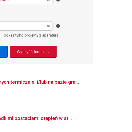
pokaż tylko projekty z aparaturą
Wyczyść formularz
 termicznie, i/lub na bazie gra...
kimi postaciami otępień w st...