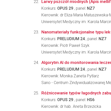
Larwy pszczół miodnych (Apis mellif
Konkurs:
OPUS 29
, panel:
NZ7
Kierownik: dr Eliza Maria Matuszewska
Uniwersytet Medyczny im. Karola Marc
Nanomateriały funkcjonalne typu le
Konkurs:
PRELUDIUM 24
, panel:
NZ7
Kierownik: Piotr Paweł Szyk
Uniwersytet Medyczny im. Karola Marc
Algorytm AI do monitorowania lecz
Konkurs:
PRELUDIUM 24
, panel:
NZ7
Kierownik: Monika Żaneta Pytlarz
Sano - Centrum Zindywidualizowanej M
Różnicowanie typów łagodnych zabur
Konkurs:
OPUS 29
, panel:
HS6
Kierownik: dr hab. Aneta Brzezicka