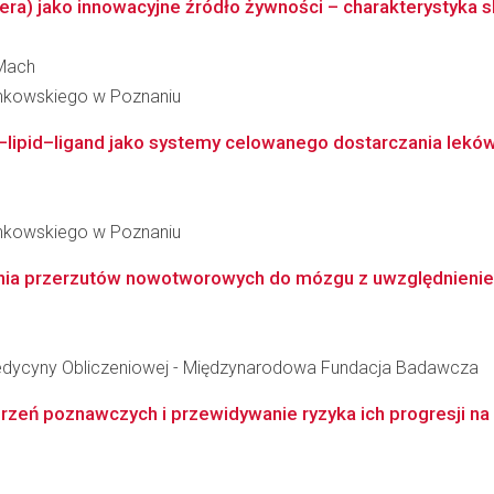
era) jako innowacyjne źródło żywności – charakterystyka s
-Mach
inkowskiego w Poznaniu
k–lipid–ligand jako systemy celowanego dostarczania lek
inkowskiego w Poznaniu
enia przerzutów nowotworowych do mózgu z uwzględnienie
edycyny Obliczeniowej - Międzynarodowa Fundacja Badawcza
zeń poznawczych i przewidywanie ryzyka ich progresji n