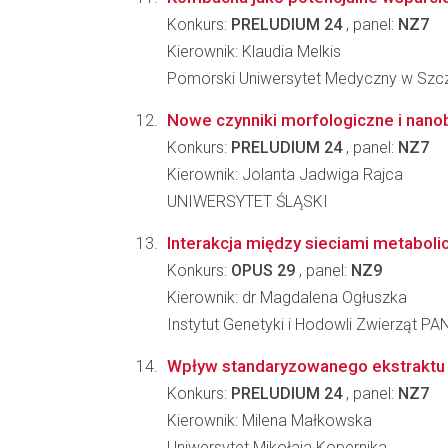
Konkurs:
PRELUDIUM 24
, panel:
NZ7
Kierownik: Klaudia Melkis
Pomorski Uniwersytet Medyczny w Szcz
Nowe czynniki morfologiczne i nanob
Konkurs:
PRELUDIUM 24
, panel:
NZ7
Kierownik: Jolanta Jadwiga Rajca
UNIWERSYTET ŚLĄSKI
Interakcja między sieciami metaboli
Konkurs:
OPUS 29
, panel:
NZ9
Kierownik: dr Magdalena Ogłuszka
Instytut Genetyki i Hodowli Zwierząt PA
Wpływ standaryzowanego ekstraktu z 
Konkurs:
PRELUDIUM 24
, panel:
NZ7
Kierownik: Milena Małkowska
Uniwersytet Mikołaja Kopernika