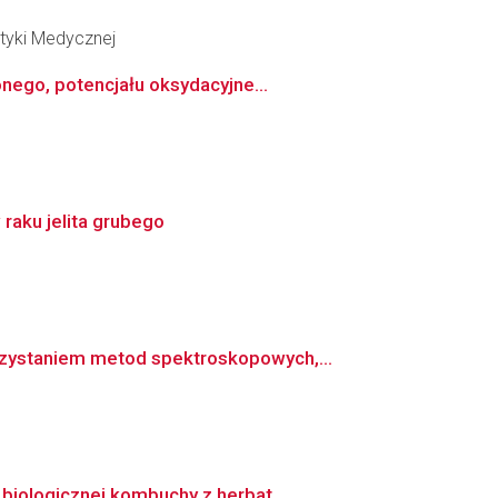
tyki Medycznej
nego, potencjału oksydacyjne...
raku jelita grubego
zystaniem metod spektroskopowych,...
biologicznej kombuchy z herbat...