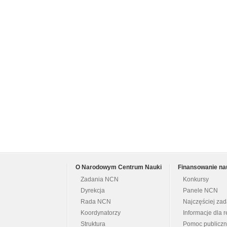
O Narodowym Centrum Nauki
Finansowanie na
Zadania NCN
Konkursy
Dyrekcja
Panele NCN
Rada NCN
Najczęściej za
Koordynatorzy
Informacje dla r
Struktura
Pomoc publicz