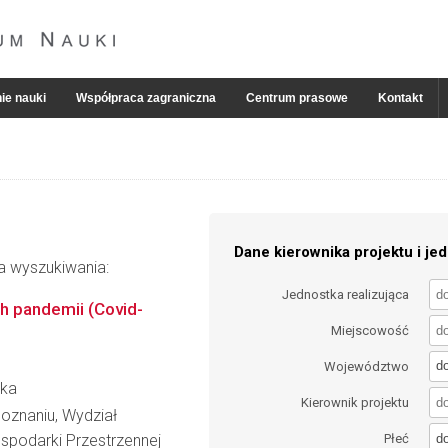
ie nauki
Współpraca zagraniczna
Centrum prasowe
Kontakt
Dane kierownika projektu i jed
ia wyszukiwania:
Jednostka realizująca
h pandemii (Covid-
Miejscowość
d
Województwo
ska
Kierownik projektu
oznaniu, Wydział
d
spodarki Przestrzennej
Płeć