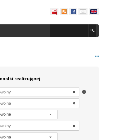
nostki realizującej
owolne
owolna