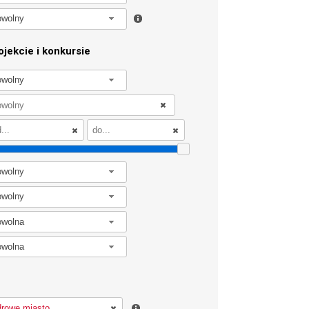
owolny
jekcie i konkursie
owolny
owolny
owolny
owolna
owolna