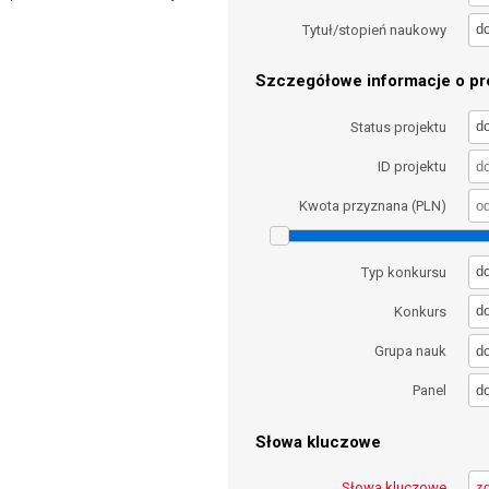
d
Tytuł/stopień naukowy
Szczegółowe informacje o pro
d
Status projektu
ID projektu
Kwota przyznana (PLN)
d
Typ konkursu
d
Konkurs
d
Grupa nauk
d
Panel
Słowa kluczowe
Słowa kluczowe