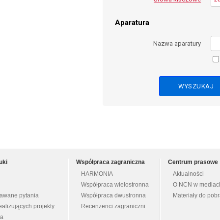
Aparatura
Nazwa aparatury
uki
Współpraca zagraniczna
Centrum prasowe
HARMONIA
Aktualności
Współpraca wielostronna
O NCN w mediac
dawane pytania
Współpraca dwustronna
Materiały do pob
ealizujących projekty
Recenzenci zagraniczni
na