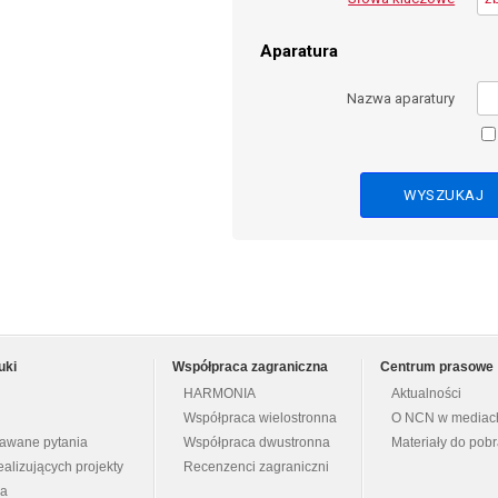
Aparatura
Nazwa aparatury
uki
Współpraca zagraniczna
Centrum prasowe
HARMONIA
Aktualności
Współpraca wielostronna
O NCN w mediac
dawane pytania
Współpraca dwustronna
Materiały do pob
ealizujących projekty
Recenzenci zagraniczni
na