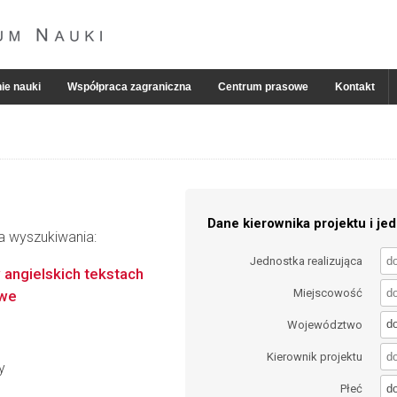
ie nauki
Współpraca zagraniczna
Centrum prasowe
Kontakt
Dane kierownika projektu i jed
ia wyszukiwania:
Jednostka realizująca
w angielskich tekstach
Miejscowość
owe
d
Województwo
Kierownik projektu
y
d
Płeć