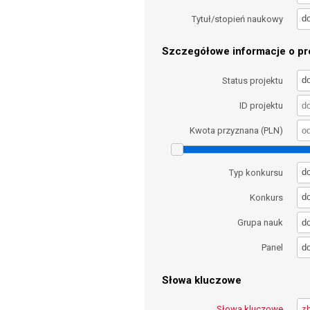
d
Tytuł/stopień naukowy
Szczegółowe informacje o pro
d
Status projektu
ID projektu
Kwota przyznana (PLN)
d
Typ konkursu
d
Konkurs
d
Grupa nauk
d
Panel
Słowa kluczowe
Słowa kluczowe