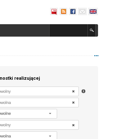
nostki realizującej
owolne
owolna