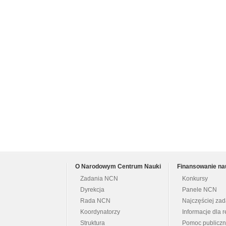
O Narodowym Centrum Nauki
Finansowanie na
Zadania NCN
Konkursy
Dyrekcja
Panele NCN
Rada NCN
Najczęściej za
Koordynatorzy
Informacje dla r
Struktura
Pomoc publicz