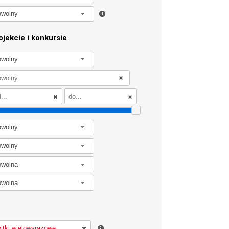
owolny
jekcie i konkursie
owolny
owolny
owolny
owolna
owolna