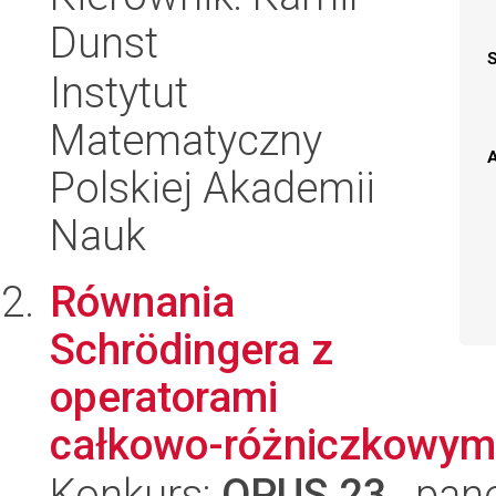
Dunst
Instytut
Matematyczny
A
Polskiej Akademii
Nauk
Równania
Schrödingera z
operatorami
całkowo-różniczkowymi:
Konkurs:
OPUS 23
, pan