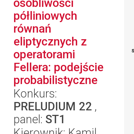
osobliwości
półliniowych
równań
eliptycznych z
operatorami
S
Fellera: podejście
probabilistyczne
Konkurs:
PRELUDIUM 22
,
panel:
ST1
Kierownik: Kamil