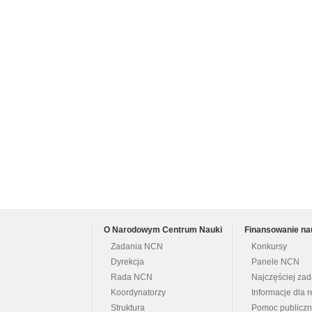
O Narodowym Centrum Nauki
Finansowanie na
Zadania NCN
Konkursy
Dyrekcja
Panele NCN
Rada NCN
Najczęściej za
Koordynatorzy
Informacje dla r
Struktura
Pomoc publicz