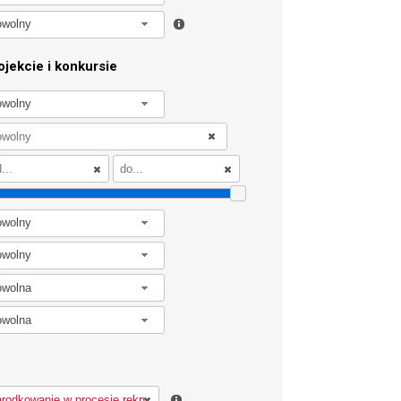
owolny
jekcie i konkursie
owolny
owolny
owolny
owolna
owolna