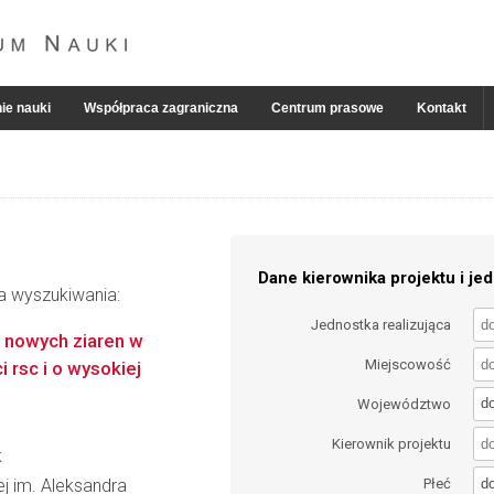
ie nauki
Współpraca zagraniczna
Centrum prasowe
Kontakt
Dane kierownika projektu i jed
ia wyszukiwania:
Jednostka realizująca
 nowych ziaren w
Miejscowość
i rsc i o wysokiej
d
Województwo
Kierownik projektu
k
d
wej im. Aleksandra
Płeć