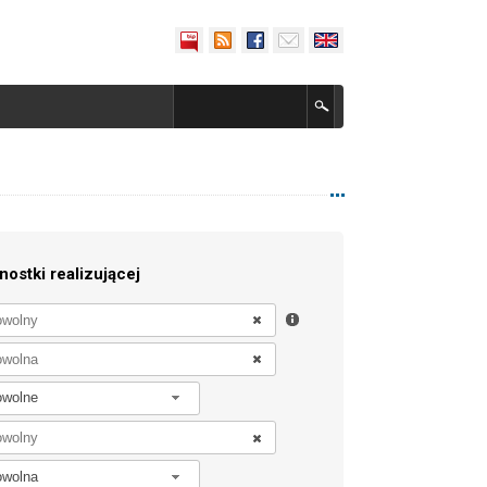
nostki realizującej
owolne
owolna