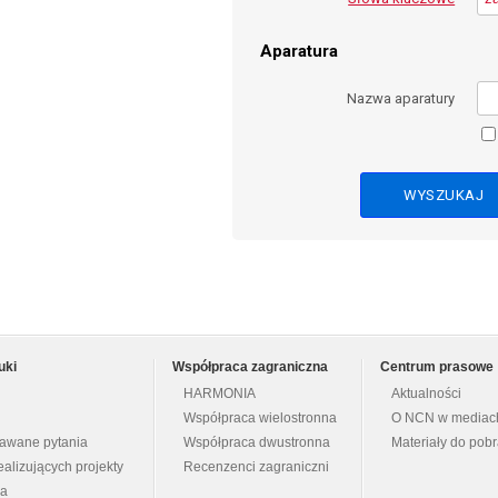
Aparatura
Nazwa aparatury
uki
Współpraca zagraniczna
Centrum prasowe
HARMONIA
Aktualności
Współpraca wielostronna
O NCN w mediac
dawane pytania
Współpraca dwustronna
Materiały do pob
ealizujących projekty
Recenzenci zagraniczni
na