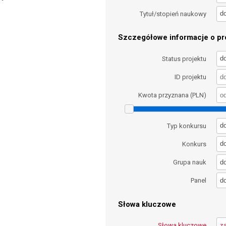
d
Tytuł/stopień naukowy
Szczegółowe informacje o pro
d
Status projektu
ID projektu
Kwota przyznana (PLN)
d
Typ konkursu
d
Konkurs
d
Grupa nauk
d
Panel
Słowa kluczowe
Słowa kluczowe