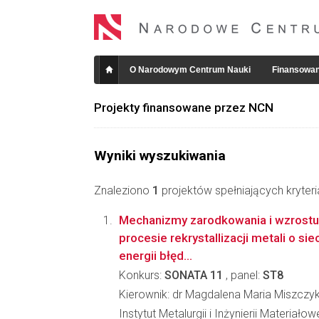
O Narodowym Centrum Nauki
Finansowan
Projekty finansowane przez NCN
Wyniki wyszukiwania
Znaleziono
1
projektów spełniających kryter
Mechanizmy zarodkowania i wzrostu
procesie rekrystallizacji metali o siec
energii błęd...
Konkurs:
SONATA 11
, panel:
ST8
Kierownik: dr Magdalena Maria Miszczy
Instytut Metalurgii i Inżynierii Materiało