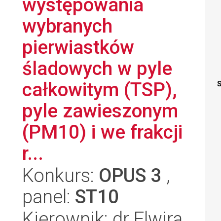
występowania
wybranych
pierwiastków
śladowych w pyle
całkowitym (TSP),
S
pyle zawieszonym
(PM10) i we frakcji
r...
Konkurs:
OPUS 3
,
panel:
ST10
Kierownik: dr Elwira