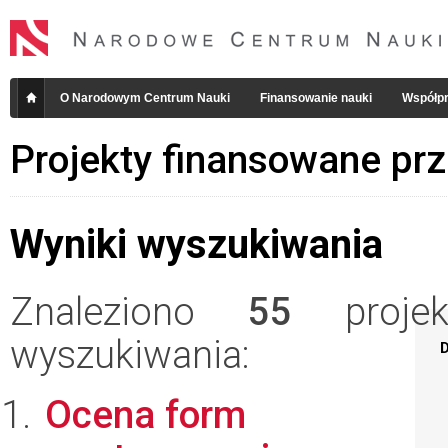
O Narodowym Centrum Nauki
Finansowanie nauki
Współpr
Projekty finansowane pr
Wyniki wyszukiwania
Znaleziono
55
projekt
wyszukiwania:
D
Ocena form