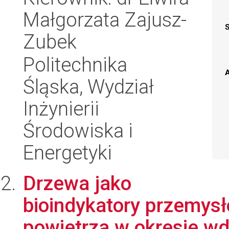
Małgorzata Zajusz-
Zubek
Politechnika
A
Śląska, Wydział
Inżynierii
Środowiska i
Energetyki
Drzewa jako
bioindykatory przemys
powietrza w okresie wd