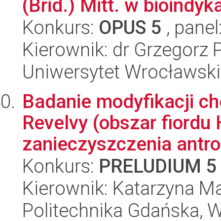
(Brid.) Mitt. w bioindykac
Konkurs:
OPUS 5
, panel
Kierownik: dr Grzegorz 
Uniwersytet Wrocławski
Badanie modyfikacji c
Revelvy (obszar fiordu
zanieczyszczenia antro.
Konkurs:
PRELUDIUM 5
Kierownik: Katarzyna M
Politechnika Gdańska, 