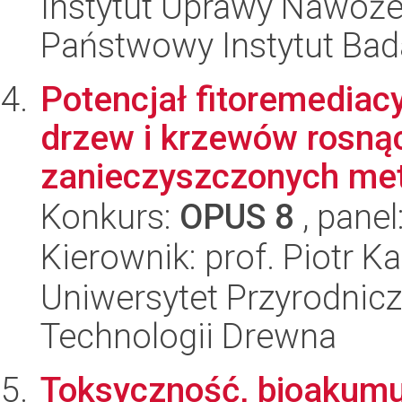
Instytut Uprawy Nawoże
Państwowy Instytut Ba
Potencjał fitoremedia
drzew i krzewów rosną
zanieczyszczonych meta
Konkurs:
OPUS 8
, panel
Kierownik: prof. Piotr K
Uniwersytet Przyrodnicz
Technologii Drewna
Toksyczność, bioakumul