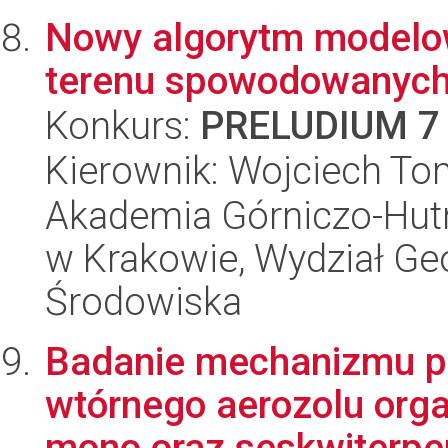
Nowy algorytm modelow
terenu spowodowanych
Konkurs:
PRELUDIUM 7
Kierownik: Wojciech To
Akademia Górniczo-Hutn
w Krakowie, Wydział Geod
Środowiska
Badanie mechanizmu p
wtórnego aerozolu orga
mono oraz seskwiterpe