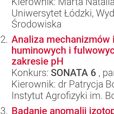
Kierownik: Marta Natal
Uniwersytet Łódzki, Wydz
Środowiska
Analiza mechanizmów i
huminowych i fulwowyc
zakresie pH
Konkurs:
SONATA 6
, pa
Kierownik: dr Patrycja 
Instytut Agrofizyki im.
Badanie anomalii izo