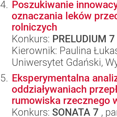
Poszukiwanie innowacy
oznaczania leków prze
rolniczych
Konkurs:
PRELUDIUM 7
Kierownik: Paulina Łuk
Uniwersytet Gdański, W
Eksperymentalna anali
oddziaływaniach przepł
rumowiska rzecznego w 
Konkurs:
SONATA 7
, pa