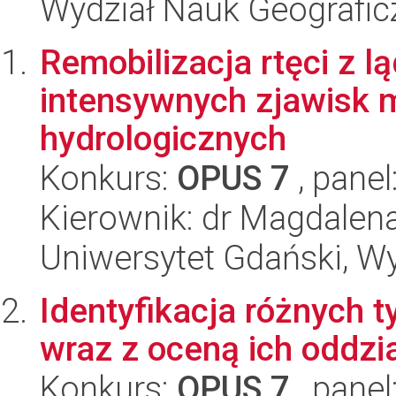
Wydział Nauk Geografic
Remobilizacja rtęci z
intensywnych zjawisk 
hydrologicznych
Konkurs:
OPUS 7
, panel
Kierownik: dr Magdalen
Uniwersytet Gdański, Wyd
Identyfikacja różnych
wraz z oceną ich oddz
Konkurs:
OPUS 7
, panel