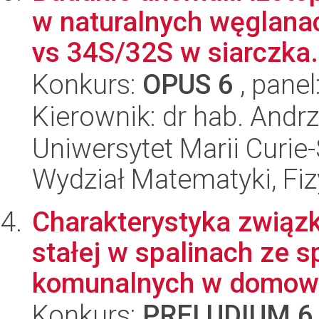
w naturalnych węglanac
vs 34S/32S w siarczka.
Konkurs:
OPUS 6
, panel
Kierownik: dr hab. Andrz
Uniwersytet Marii Curie-
Wydział Matematyki, Fizy
Charakterystyka związ
stałej w spalinach ze 
komunalnych w domowy
Konkurs:
PRELUDIUM 6