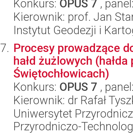
Konkurs:
OPUS 7
, panel
Kierownik: prof. Jan Sta
Instytut Geodezji i Kartog
Procesy prowadzące do
hałd żużlowych (hałda 
Świętochłowicach)
Konkurs:
OPUS 7
, panel
Kierownik: dr Rafał Tysz
Uniwersytet Przyrodnic
Przyrodniczo-Technolog