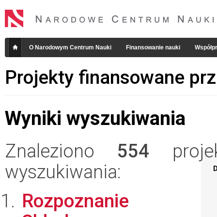
O Narodowym Centrum Nauki
Finansowanie nauki
Współpr
Projekty finansowane pr
Wyniki wyszukiwania
Znaleziono
554
projek
wyszukiwania:
D
Rozpoznanie