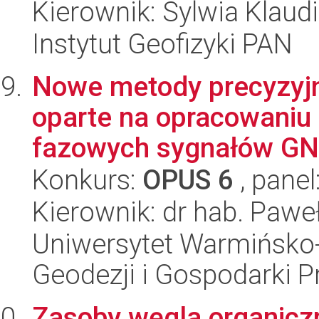
Kierownik: Sylwia Klaud
Instytut Geofizyki PAN
Nowe metody precyzyj
oparte na opracowaniu 
fazowych sygnałów GNS
Konkurs:
OPUS 6
, panel
Kierownik: dr hab. Pawe
Uniwersytet Warmińsko-
Geodezji i Gospodarki P
Zasoby węgla organicz