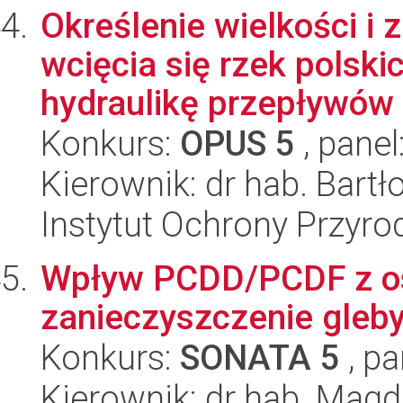
Określenie wielkości i
wcięcia się rzek polski
hydraulikę przepływów 
Konkurs:
OPUS 5
, panel
Kierownik: dr hab. Bart
Instytut Ochrony Przyr
Wpływ PCDD/PCDF z o
zanieczyszczenie gleby
Konkurs:
SONATA 5
, pa
Kierownik: dr hab. Magd