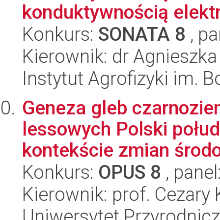
konduktywnością elektr
Konkurs:
SONATA 8
, pa
Kierownik: dr Agnieszk
Instytut Agrofizyki im.
Geneza gleb czarnozie
lessowych Polski połu
kontekście zmian środo
Konkurs:
OPUS 8
, panel
Kierownik: prof. Cezary
Uniwersytet Przyrodnic