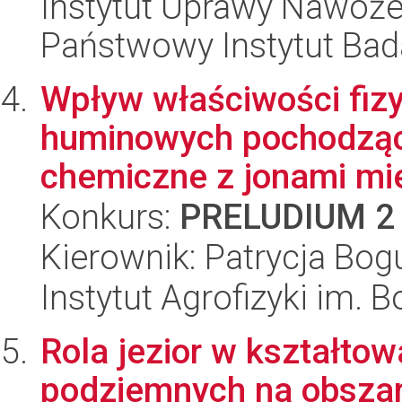
Instytut Uprawy Nawoże
Państwowy Instytut Ba
Wpływ właściwości fi
huminowych pochodzącyc
chemiczne z jonami mied
Konkurs:
PRELUDIUM 2
Kierownik: Patrycja Bog
Instytut Agrofizyki im.
Rola jezior w kształtow
podziemnych na obsza