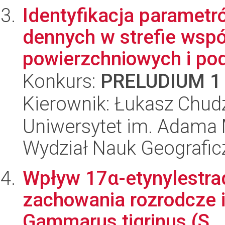
Identyfikacja parametr
dennych w strefie wspó
powierzchniowych i po
Konkurs:
PRELUDIUM 1
Kierownik: Łukasz Chud
Uniwersytet im. Adama 
Wydział Nauk Geografic
Wpływ 17α-etynylestrad
zachowania rozrodcze i
Gammarus tigrinus (S..