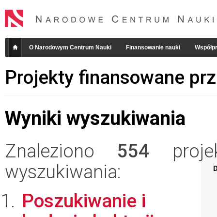
O Narodowym Centrum Nauki
Finansowanie nauki
Współpr
Projekty finansowane pr
Wyniki wyszukiwania
Znaleziono
554
projek
wyszukiwania:
D
Poszukiwanie i