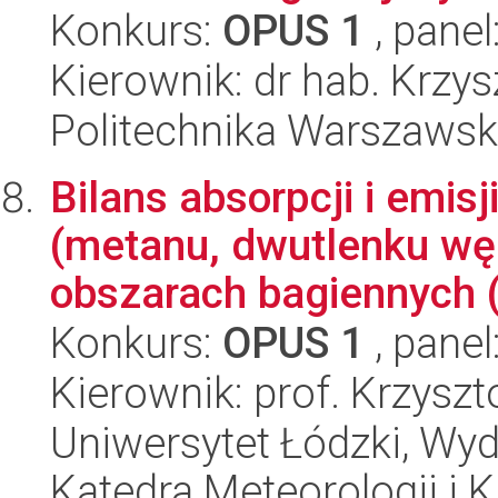
Konkurs:
OPUS 1
, panel
Kierownik: dr hab. Krzy
Politechnika Warszaws
Bilans absorpcji i emis
(metanu, dwutlenku węg
obszarach bagiennych (
Konkurs:
OPUS 1
, panel
Kierownik: prof. Krzyszt
Uniwersytet Łódzki, Wyd
Katedra Meteorologii i K