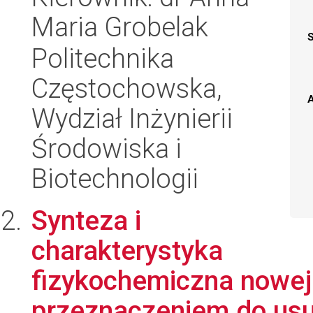
Maria Grobelak
Politechnika
Częstochowska,
A
Wydział Inżynierii
Środowiska i
Biotechnologii
Synteza i
charakterystyka
fizykochemiczna nowej
przeznaczeniem do usuw