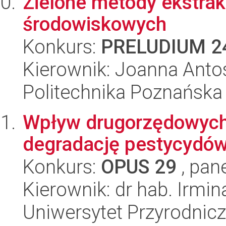
Zielone metody ekstrak
środowiskowych
Konkurs:
PRELUDIUM 2
Kierownik: Joanna Anto
Politechnika Poznańska
Wpływ drugorzędowych 
degradację pestycydów
Konkurs:
OPUS 29
, pan
Kierownik: dr hab. Irmi
Uniwersytet Przyrodnic