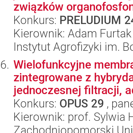
związków organofosfon
Konkurs:
PRELUDIUM 2
Kierownik: Adam Furtak
Instytut Agrofizyki im.
Wielofunkcyjne membra
zintegrowane z hybry
jednoczesnej filtracji, a
Konkurs:
OPUS 29
, pan
Kierownik: prof. Sylwia 
Zachodniopomorski Uni