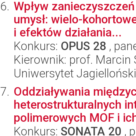
Wpływ zanieczyszczeń p
umysł: wielo-kohortow
i efektów działania...
Konkurs:
OPUS 28
, pan
Kierownik: prof. Marcin
Uniwersytet Jagiellońsk
Oddziaływania między
heterostrukturalnych i
polimerowych MOF i ich 
Konkurs:
SONATA 20
, 