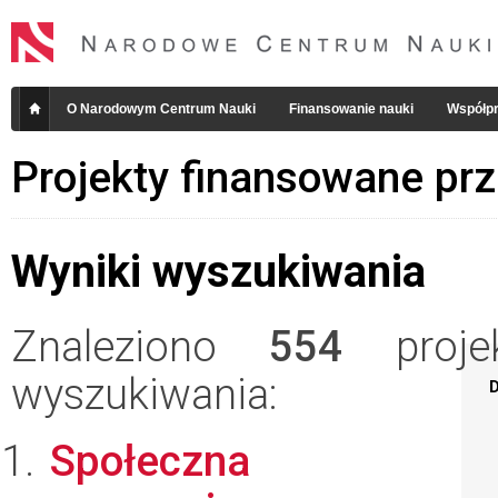
O Narodowym Centrum Nauki
Finansowanie nauki
Współpr
Projekty finansowane pr
Wyniki wyszukiwania
Znaleziono
554
projek
wyszukiwania:
D
Społeczna