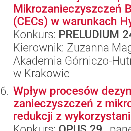
Mikrozanieczyszczeń 
(CECs) w warunkach Hy
Konkurs:
PRELUDIUM 2
Kierownik: Zuzanna Ma
Akademia Górniczo-Hutn
w Krakowie
Wpływ procesów dezynf
zanieczyszczeń z mikro
redukcji z wykorzystani
Konkurs:
OPUS 29
, pan