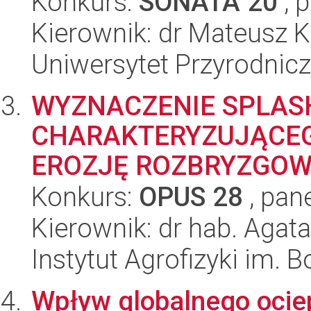
Konkurs:
SONATA 20
, 
Kierownik: dr Mateusz K
Uniwersytet Przyrodnic
WYZNACZENIE SPLAS
CHARAKTERYZUJĄCEG
EROZJĘ ROZBRYZGO
Konkurs:
OPUS 28
, pan
Kierownik: dr hab. Agat
Instytut Agrofizyki im.
Wpływ globalnego ociep