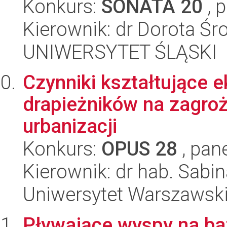
Konkurs:
SONATA 20
, 
Kierownik: dr Dorota Śr
UNIWERSYTET ŚLĄSKI
Czynniki kształtujące 
drapieżników na zagroż
urbanizacji
Konkurs:
OPUS 28
, pan
Kierownik: dr hab. Sab
Uniwersytet Warszawsk
Pływające wyspy na ba