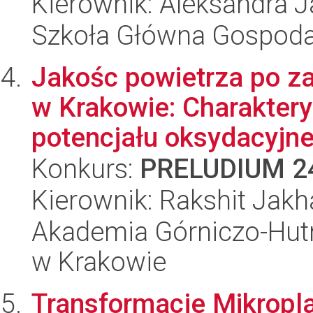
Kierownik: Aleksandra 
Szkoła Główna Gospoda
Jakośc powietrza po za
w Krakowie: Charakter
potencjału oksydacyjne.
Konkurs:
PRELUDIUM 2
Kierownik: Rakshit Jakh
Akademia Górniczo-Hutn
w Krakowie
Transformacje Mikropla