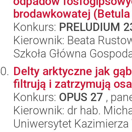
odpadów fosfogipsowy
brodawkowatej (Betula 
Konkurs:
PRELUDIUM 2
Kierownik: Beata Rusto
Szkoła Główna Gospoda
Delty arktyczne jak gąb
filtrują i zatrzymują os
Konkurs:
OPUS 27
, pan
Kierownik: dr hab. Mich
Uniwersytet Kazimierza