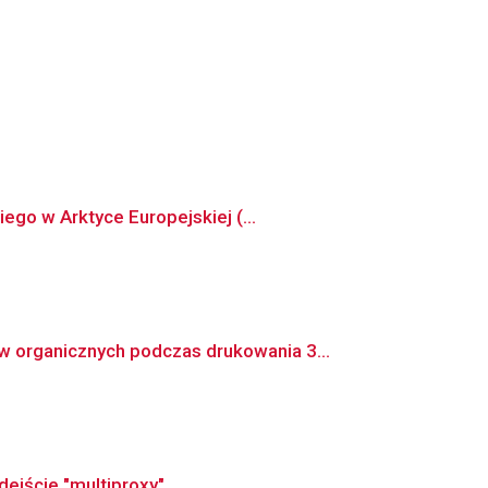
go w Arktyce Europejskiej (...
 organicznych podczas drukowania 3...
ejście "multiproxy"