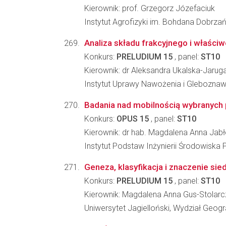
Kierownik: prof. Grzegorz Józefaciuk
Instytut Agrofizyki im. Bohdana Dobrz
Analiza składu frakcyjnego i właści
Konkurs:
PRELUDIUM 15
, panel:
ST10
Kierownik: dr Aleksandra Ukalska-Jarug
Instytut Uprawy Nawożenia i Glebozna
Badania nad mobilnością wybranych p
Konkurs:
OPUS 15
, panel:
ST10
Kierownik: dr hab. Magdalena Anna Jab
Instytut Podstaw Inżynierii Środowiska 
Geneza, klasyfikacja i znaczenie si
Konkurs:
PRELUDIUM 15
, panel:
ST10
Kierownik: Magdalena Anna Gus-Stolarc
Uniwersytet Jagielloński, Wydział Geograf