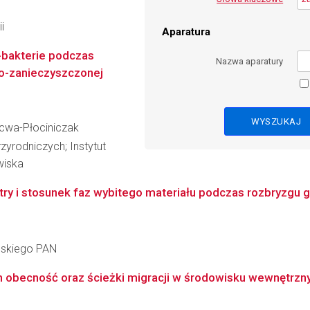
i
Aparatura
a-bakterie podczas
Nazwa aparatury
ko-zanieczyszczonej
acwa-Płociniczak
yrodniczych; Instytut
wiska
ry i stosunek faz wybitego materiału podczas rozbryzgu
ańskiego PAN
 obecność oraz ścieżki migracji w środowisku wewnętrzny