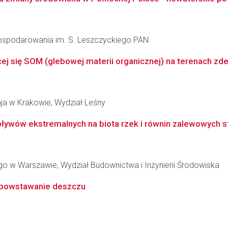
agospodarowania im. S. Leszczyckiego PAN
ącej się SOM (glebowej materii organicznej) na terenach z
aja w Krakowie, Wydział Leśny
ywów ekstremalnych na biota rzek i równin zalewowych str
 w Warszawie, Wydział Budownictwa i Inżynierii Środowiska
 powstawanie deszczu