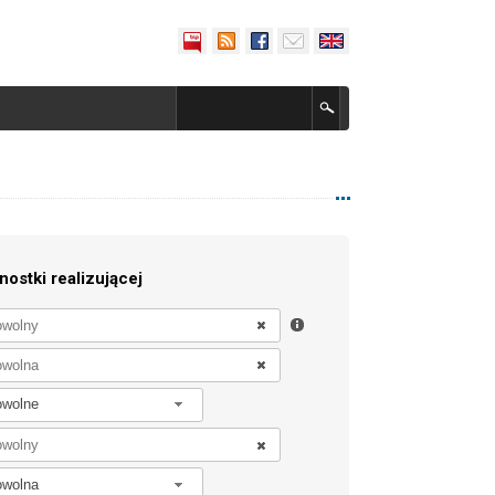
nostki realizującej
owolne
owolna