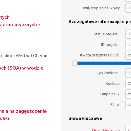
d
Tytuł/stopień naukowy
tych
Szczegółowe informacje o pro
w aromatycznych z
d
Status projektu
ID projektu
ublinie, Wydział Chemii
Kwota przyznana (PLN)
nych (SOA) w wodzie
d
Typ konkursu
d
Konkurs
d
Grupa nauk
i
d
Panel
hnia na zagęszczenie
stiku
Słowa kluczowe
Słowa kluczowe