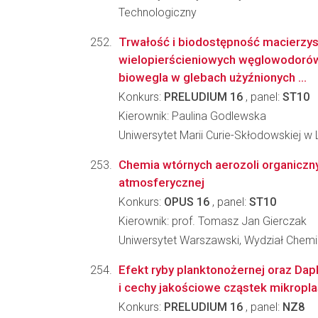
Technologiczny
Trwałość i biodostępność macierzys
wielopierścieniowych węglowodoró
biowegla w glebach użyźnionych ...
Konkurs:
PRELUDIUM 16
, panel:
ST10
Kierownik: Paulina Godlewska
Uniwersytet Marii Curie-Skłodowskiej w L
Chemia wtórnych aerozoli organicz
atmosferycznej
Konkurs:
OPUS 16
, panel:
ST10
Kierownik: prof. Tomasz Jan Gierczak
Uniwersytet Warszawski, Wydział Chemi
Efekt ryby planktonożernej oraz Dap
i cechy jakościowe cząstek mikropla
Konkurs:
PRELUDIUM 16
, panel:
NZ8