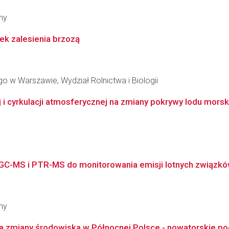
ny
ek zalesienia brzozą
 w Warszawie, Wydział Rolnictwa i Biologii
i cyrkulacji atmosferycznej na zmiany pokrywy lodu morskie
-MS i PTR-MS do monitorowania emisji lotnych związków
ny
 zmiany środowiska w Północnej Polsce - nowatorskie pod