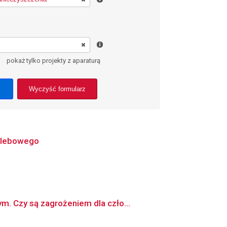
pokaż tylko projekty z aparaturą
Wyczyść formularz
 glebowego
m. Czy są zagrożeniem dla czło...