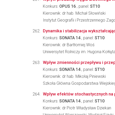
Konkurs:
OPUS 16
, panel:
ST10
Kierownik: dr hab. Michał Słowiński
Instytut Geografii i Przestrzennego Z
Dynamika i stabilizacja wykształcaj
Konkurs:
SONATA 14
, panel:
ST10
Kierownik: dr Bartłomiej Woś
Uniwersytet Rolniczy im. Hugona Kołłąt
Wpływ zmienności przepływu i przepł
Konkurs:
SONATA 14
, panel:
ST10
Kierownik: dr hab. Mikołaj Piniewski
Szkoła Główna Gospodarstwa Wiejskiego
Wpływ efektów stochastycznych na
Konkurs:
SONATA 14
, panel:
ST10
Kierownik: dr Piotr Władysław Dziekan
Uniwersytet Warszawski, Wydział Fizyki