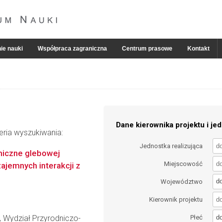
ie nauki
Współpraca zagraniczna
Centrum prasowe
Kontakt
Dane kierownika projektu i jed
eria wyszukiwania:
Jednostka realizująca
miczne glebowej
Miejscowość
zajemnych interakcji z
d
Województwo
Kierownik projektu
d
, Wydział Przyrodniczo-
Płeć