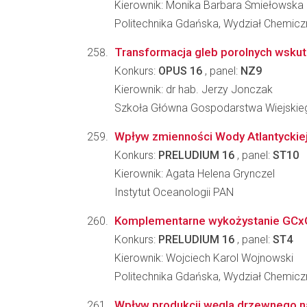
Kierownik: Monika Barbara Śmiełowska
Politechnika Gdańska, Wydział Chemicz
Transformacja gleb porolnych wskut
Konkurs:
OPUS 16
, panel:
NZ9
Kierownik: dr hab. Jerzy Jonczak
Szkoła Główna Gospodarstwa Wiejskiego
Wpływ zmienności Wody Atlantyckiej 
Konkurs:
PRELUDIUM 16
, panel:
ST10
Kierownik: Agata Helena Grynczel
Instytut Oceanologii PAN
Komplementarne wykożystanie GCxGC
Konkurs:
PRELUDIUM 16
, panel:
ST4
Kierownik: Wojciech Karol Wojnowski
Politechnika Gdańska, Wydział Chemicz
Wpływ produkcji węgla drzewnego na