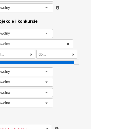
owolny
jekcie i konkursie
owolny
owolny
owolny
owolna
owolna