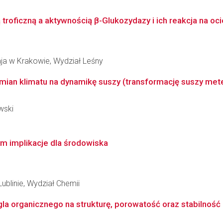
roficzną a aktywnością β-Glukozydazy i ich reakcja na ocie
aja w Krakowie, Wydział Leśny
mian klimatu na dynamikę suszy (transformację suszy mete
wski
ym implikacje dla środowiska
ublinie, Wydział Chemii
la organicznego na strukturę, porowatość oraz stabilność