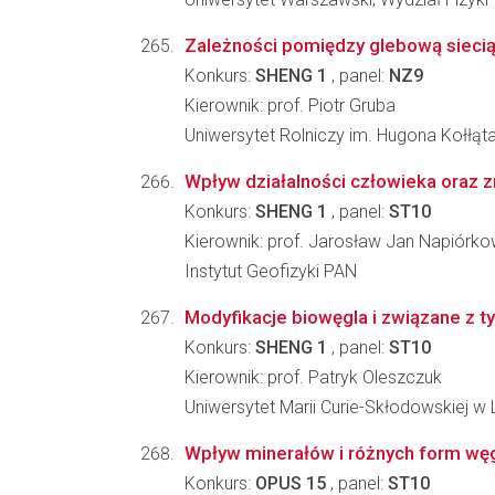
Zależności pomiędzy glebową siecią t
Konkurs:
SHENG 1
, panel:
NZ9
Kierownik: prof. Piotr Gruba
Uniwersytet Rolniczy im. Hugona Kołłąt
Wpływ działalności człowieka oraz z
Konkurs:
SHENG 1
, panel:
ST10
Kierownik: prof. Jarosław Jan Napiórko
Instytut Geofizyki PAN
Modyfikacje biowęgla i związane z t
Konkurs:
SHENG 1
, panel:
ST10
Kierownik: prof. Patryk Oleszczuk
Uniwersytet Marii Curie-Skłodowskiej w L
Wpływ minerałów i różnych form węg
Konkurs:
OPUS 15
, panel:
ST10