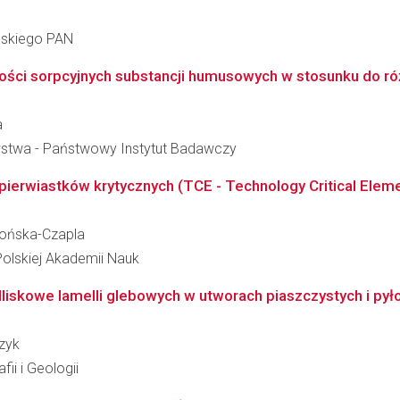
ańskiego PAN
wości sorpcyjnych substancji humusowych w stosunku do ró
a
wstwa - Państwowy Instytut Badawczy
ierwiastków krytycznych (TCE - Technology Critical Element
łońska-Czapla
Polskiej Akademii Nauk
edliskowe lamelli glebowych w utworach piaszczystych i py
zyk
ii i Geologii