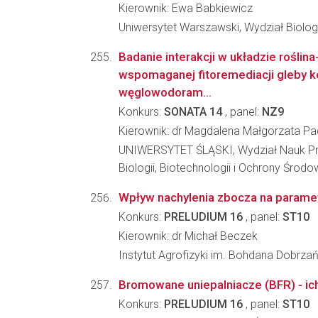
Kierownik: Ewa Babkiewicz
Uniwersytet Warszawski, Wydział Biologi
Badanie interakcji w układzie roślin
wspomaganej fitoremediacji gleby 
węglowodoram...
Konkurs:
SONATA 14
, panel:
NZ9
Kierownik: dr Magdalena Małgorzata P
UNIWERSYTET ŚLĄSKI, Wydział Nauk Prz
Biologii, Biotechnologii i Ochrony Środo
Wpływ nachylenia zbocza na paramet
Konkurs:
PRELUDIUM 16
, panel:
ST10
Kierownik: dr Michał Beczek
Instytut Agrofizyki im. Bohdana Dobrz
Bromowane uniepalniacze (BFR) - ich
Konkurs:
PRELUDIUM 16
, panel:
ST10