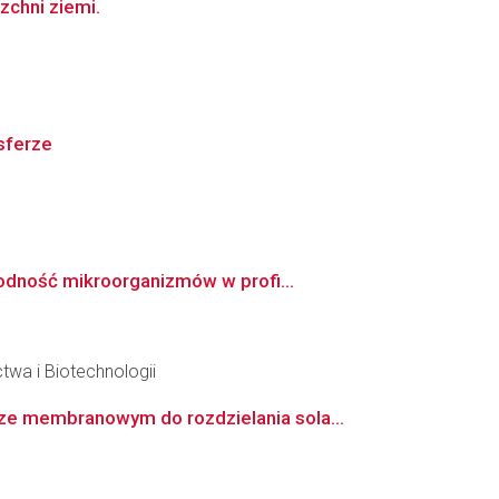
zchni ziemi.
sferze
odność mikroorganizmów w profi...
twa i Biotechnologii
e membranowym do rozdzielania sola...