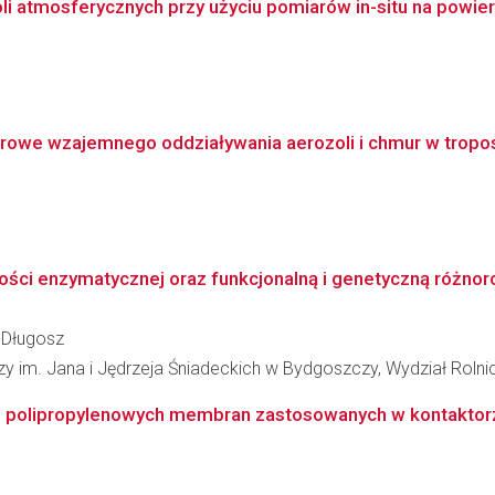
li atmosferycznych przy użyciu pomiarów in-situ na powier
rowe wzajemnego oddziaływania aerozoli i chmur w tropo
ości enzymatycznej oraz funkcjonalną i genetyczną różnor
a-Długosz
y im. Jana i Jędrzeja Śniadeckich w Bydgoszczy, Wydział Rolnic
 polipropylenowych membran zastosowanych w kontaktorz