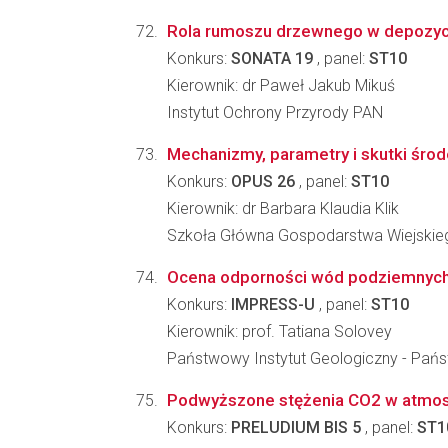
Rola rumoszu drzewnego w depozycji 
Konkurs:
SONATA 19
, panel:
ST10
Kierownik: dr Paweł Jakub Mikuś
Instytut Ochrony Przyrody PAN
Mechanizmy, parametry i skutki śro
Konkurs:
OPUS 26
, panel:
ST10
Kierownik: dr Barbara Klaudia Klik
Szkoła Główna Gospodarstwa Wiejskiego
Ocena odporności wód podziemnych 
Konkurs:
IMPRESS-U
, panel:
ST10
Kierownik: prof. Tatiana Solovey
Państwowy Instytut Geologiczny - Pań
Podwyższone stężenia CO2 w atmosfe
Konkurs:
PRELUDIUM BIS 5
, panel:
ST1