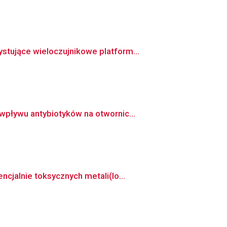
tujące wieloczujnikowe platform...
pływu antybiotyków na otwornic...
cjalnie toksycznych metali(lo...