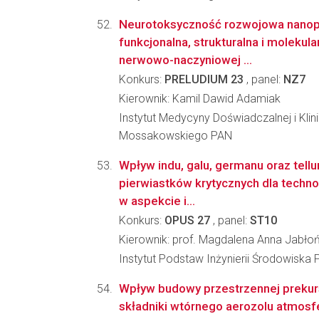
Neurotoksyczność rozwojowa nanopla
funkcjonalna, strukturalna i molekula
nerwowo-naczyniowej ...
Konkurs:
PRELUDIUM 23
, panel:
NZ7
Kierownik: Kamil Dawid Adamiak
Instytut Medycyny Doświadczalnej i Klin
Mossakowskiego PAN
Wpływ indu, galu, germanu oraz tellu
pierwiastków krytycznych dla techno
w aspekcie i...
Konkurs:
OPUS 27
, panel:
ST10
Kierownik: prof. Magdalena Anna Jabło
Instytut Podstaw Inżynierii Środowiska 
Wpływ budowy przestrzennej prekur
składniki wtórnego aerozolu atmosf