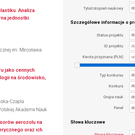
d
Tytuł/stopień naukowy
stiku. Analiza
rna jednostki
Szczegółowe informacje o pro
d
Status projektu
ID projektu
icznej im. Mirosława
Kwota przyznana (PLN)
ru jako cennych
d
Typ konkursu
logii na środowisko,
d
Konkurs
d
Grupa nauk
ńska-Czapla
d
Panel
Polskiej Akademii Nauk
sorów aerozolu na
Słowa kluczowe
erycznego oraz ich
Słowa kluczowe