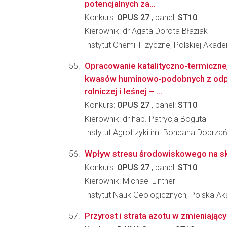
potencjalnych za...
Konkurs:
OPUS 27
, panel:
ST10
Kierownik: dr Agata Dorota Błaziak
Instytut Chemii Fizycznej Polskiej Akad
Opracowanie katalityczno-termiczne
kwasów huminowo-podobnych z od
rolniczej i leśnej – ...
Konkurs:
OPUS 27
, panel:
ST10
Kierownik: dr hab. Patrycja Boguta
Instytut Agrofizyki im. Bohdana Dobrz
Wpływ stresu środowiskowego na skł
Konkurs:
OPUS 27
, panel:
ST10
Kierownik: Michael Lintner
Instytut Nauk Geologicznych, Polska 
Przyrost i strata azotu w zmieniają