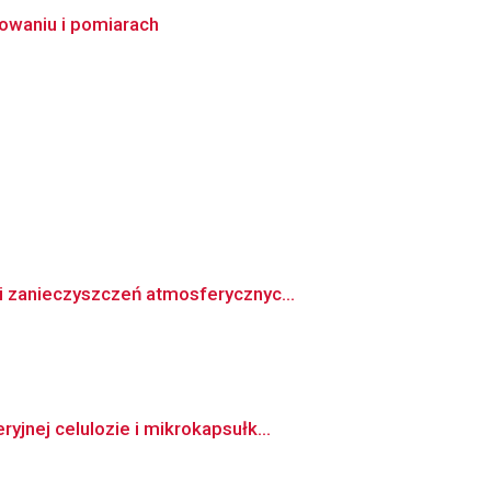
owaniu i pomiarach
i zanieczyszczeń atmosferycznyc...
jnej celulozie i mikrokapsułk...