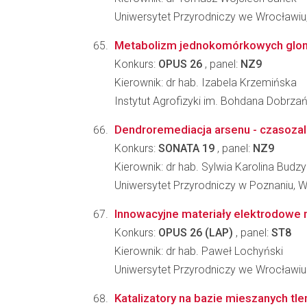
Uniwersytet Przyrodniczy we Wrocławiu,
Metabolizm jednokomórkowych glonów
Konkurs:
OPUS 26
, panel:
NZ9
Kierownik: dr hab. Izabela Krzemińska
Instytut Agrofizyki im. Bohdana Dobrz
Dendroremediacja arsenu - czasozale
Konkurs:
SONATA 19
, panel:
NZ9
Kierownik: dr hab. Sylwia Karolina Budz
Uniwersytet Przyrodniczy w Poznaniu, W
Innowacyjne materiały elektrodowe n
Konkurs:
OPUS 26 (LAP)
, panel:
ST8
Kierownik: dr hab. Paweł Lochyński
Uniwersytet Przyrodniczy we Wrocławiu
Katalizatory na bazie mieszanych t