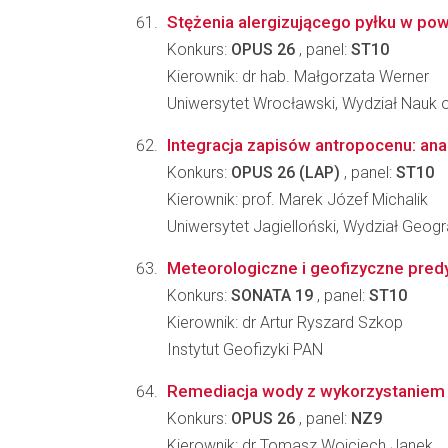
Stężenia alergizującego pyłku w po
Konkurs:
OPUS 26
, panel:
ST10
Kierownik: dr hab. Małgorzata Werner
Uniwersytet Wrocławski, Wydział Nauk o
Integracja zapisów antropocenu: an
Konkurs:
OPUS 26 (LAP)
, panel:
ST10
Kierownik: prof. Marek Józef Michalik
Uniwersytet Jagielloński, Wydział Geograf
Meteorologiczne i geofizyczne pred
Konkurs:
SONATA 19
, panel:
ST10
Kierownik: dr Artur Ryszard Szkop
Instytut Geofizyki PAN
Remediacja wody z wykorzystaniem bi
Konkurs:
OPUS 26
, panel:
NZ9
Kierownik: dr Tomasz Wojciech Janek