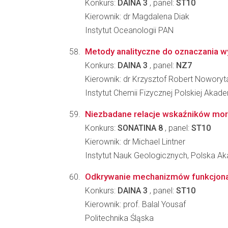
Konkurs:
DAINA 3
, panel:
ST10
Kierownik: dr Magdalena Diak
Instytut Oceanologii PAN
Metody analityczne do oznaczania w
Konkurs:
DAINA 3
, panel:
NZ7
Kierownik: dr Krzysztof Robert Noworyt
Instytut Chemii Fizycznej Polskiej Akad
Niezbadane relacje wskaźników mors
Konkurs:
SONATINA 8
, panel:
ST10
Kierownik: dr Michael Lintner
Instytut Nauk Geologicznych, Polska 
Odkrywanie mechanizmów funkcjonaliz
Konkurs:
DAINA 3
, panel:
ST10
Kierownik: prof. Balal Yousaf
Politechnika Śląska