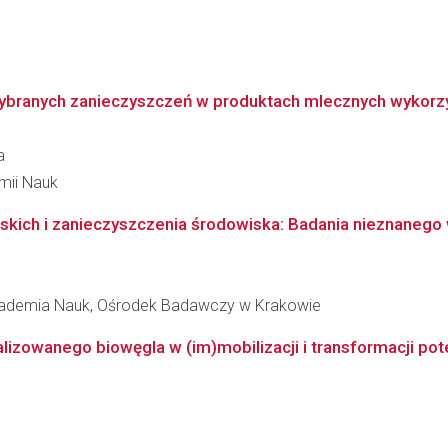
ybranych zanieczyszczeń w produktach mlecznych wykorzys
a
emii Nauk
kich i zanieczyszczenia środowiska: Badania nieznanego w
Akademia Nauk, Ośrodek Badawczy w Krakowie
owanego biowęgla w (im)mobilizacji i transformacji poten