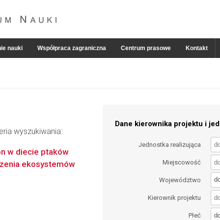
ie nauki
Współpraca zagraniczna
Centrum prasowe
Kontakt
Dane kierownika projektu i jed
eria wyszukiwania:
Jednostka realizująca
on w diecie ptaków
Miejscowość
czenia ekosystemów
d
Województwo
Kierownik projektu
d
Płeć