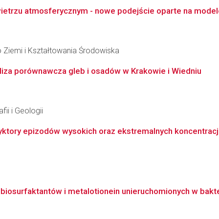
wietrzu atmosferycznym - nowe podejście oparte na model
 Ziemi i Kształtowania Środowiska
aliza porównawcza gleb i osadów w Krakowie i Wiedniu
ii i Geologii
yktory epizodów wysokich oraz ekstremalnych koncentracj
osurfaktantów i metalotionein unieruchomionych w baktery