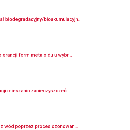
ł biodegradacyjny/bioakumulacyjn...
erancji form metaloidu u wybr...
ji mieszanin zanieczyszczeń ...
h z wód poprzez proces ozonowan...