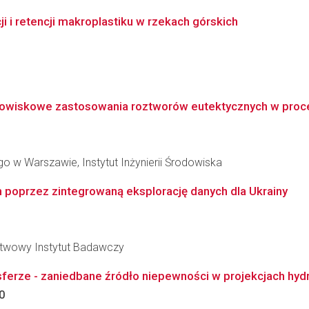
i retencji makroplastiku w rzekach górskich
dowiskowe zastosowania roztworów eutektycznych w procesi
 w Warszawie, Instytut Inżynierii Środowiska
poprzez zintegrowaną eksplorację danych dla Ukrainy
stwowy Instytut Badawczy
rze - zaniedbane źródło niepewności w projekcjach hydro
0