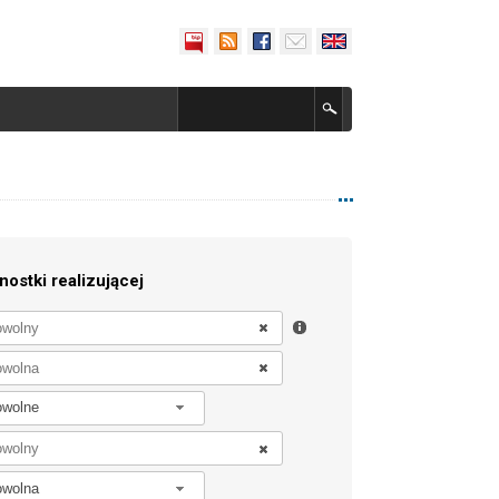
nostki realizującej
owolne
owolna