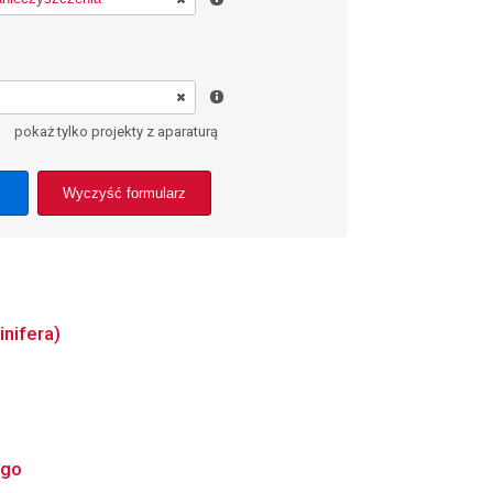
pokaż tylko projekty z aparaturą
Wyczyść formularz
nifera)
ego