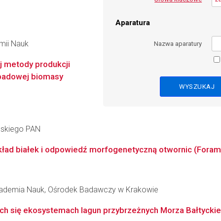
Aparatura
emii Nauk
Nazwa aparatury
j metody produkcji
padowej biomasy
ańskiego PAN
ad białek i odpowiedź morfogenetyczną otwornic (Forami
Akademia Nauk, Ośrodek Badawczy w Krakowie
cych się ekosystemach lagun przybrzeżnych Morza Bałtycki