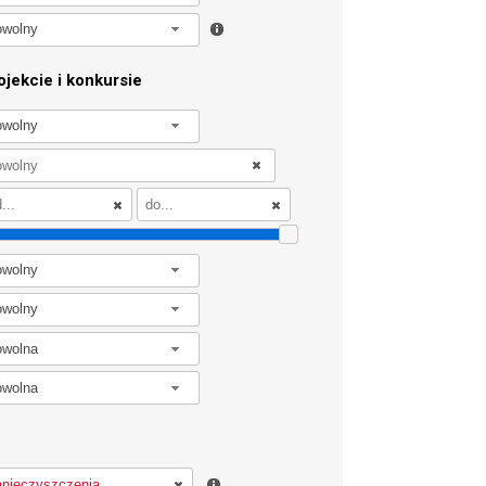
owolny
jekcie i konkursie
owolny
owolny
owolny
owolna
owolna