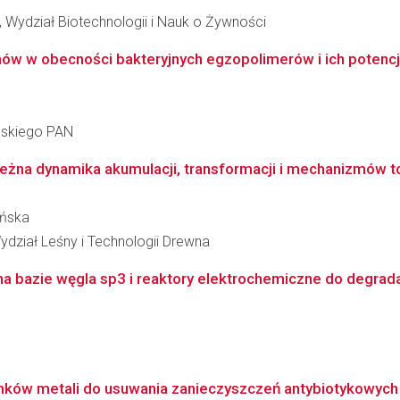
 Wydział Biotechnologii i Nauk o Żywności
 w obecności bakteryjnych egzopolimerów i ich potencja
ańskiego PAN
żna dynamika akumulacji, transformacji i mechanizmów tol
yńska
ydział Leśny i Technologii Drewna
a bazie węgla sp3 i reaktory elektrochemiczne do degradac
lenków metali do usuwania zanieczyszczeń antybiotykowyc