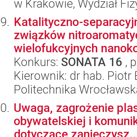
w Krakowie, Wydział Fiz
Katalityczno-separacyj
związków nitroaromaty
wielofukcyjnych nanok
Konkurs:
SONATA 16
, 
Kierownik: dr hab. Piot
Politechnika Wrocławsk
Uwaga, zagrożenie plast
obywatelskiej i komuni
dotyczące zanieczysz..