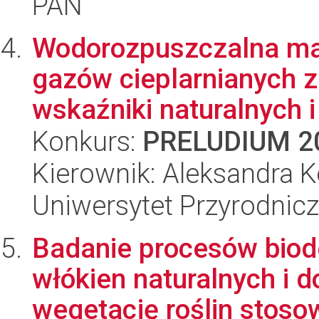
PAN
Wodorozpuszczalna mat
gazów cieplarnianych z
wskaźniki naturalnych i 
Konkurs:
PRELUDIUM 2
Kierownik: Aleksandra K
Uniwersytet Przyrodnic
Badanie procesów biode
włókien naturalnych i
wegetację roślin stoso