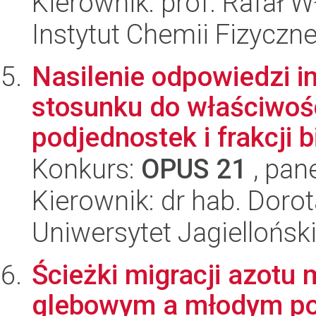
Kierownik: prof. Rafał W
Instytut Chemii Fizyczn
Nasilenie odpowiedzi 
stosunku do właściwośc
podjednostek i frakcji bi
Konkurs:
OPUS 21
, pan
Kierownik: dr hab. Dor
Uniwersytet Jagiellońs
Ścieżki migracji azotu
glebowym a młodym po