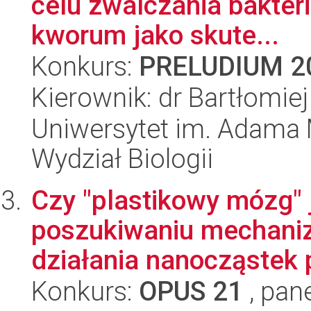
celu zwalczania bakter
kworum jako skute...
Konkurs:
PRELUDIUM 2
Kierownik: dr Bartłomie
Uniwersytet im. Adama 
Wydział Biologii
Czy "plastikowy mózg"
poszukiwaniu mechani
działania nanocząstek p
Konkurs:
OPUS 21
, pan