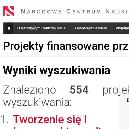
O Narodowym Centrum Nauki
Finansowanie nauki
Współpr
Projekty finansowane pr
Wyniki wyszukiwania
Znaleziono
554
projek
wyszukiwania:
D
Tworzenie się i