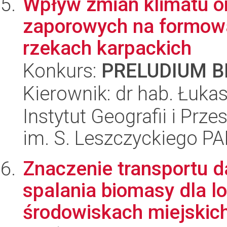
Wpływ zmian klimatu o
zaporowych na formowa
rzekach karpackich
Konkurs:
PRELUDIUM BI
Kierownik: dr hab. Łuka
Instytut Geografii i Pr
im. S. Leszczyckiego P
Znaczenie transportu d
spalania biomasy dla 
środowiskach miejskic