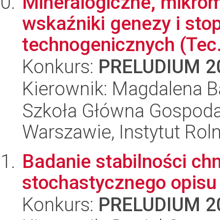
Mineralogiczne, mikro
wskaźniki genezy i sto
technogenicznych (Tec.
Konkurs:
PRELUDIUM 2
Kierownik: Magdalena B
Szkoła Główna Gospoda
Warszawie, Instytut Rol
Badanie stabilności c
stochastycznego opisu 
Konkurs:
PRELUDIUM 2