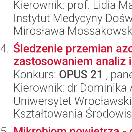
Kierownik: prof. Lidia M
Instytut Medycyny Doświa
Mirosława Mossakowsk
Śledzenie przemian azo
zastosowaniem analiz 
Konkurs:
OPUS 21
, pan
Kierownik: dr Dominika
Uniwersytet Wrocławski,
Kształtowania Środowi
Mikrobiom powietrza - 