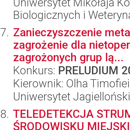
Uniwersytet Mikołaja Ko
Biologicznych i Weteryn
Zanieczyszczenie metal
zagrożenie dla nietoper
zagrożonych grup lą...
Konkurs:
PRELUDIUM 2
Kierownik: Olha Timofie
Uniwersytet Jagiellońsk
TELEDETEKCJA STRUM
ŚRODOWISKU MIEJSK