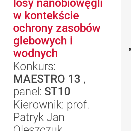
losy nanobiowęgli
w kontekście
ochrony zasobów
glebowych i
wodnych
S
Konkurs:
MAESTRO 13
,
panel:
ST10
Kierownik: prof.
Patryk Jan
Oleszczuk