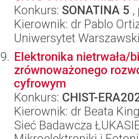
Konkurs:
SONATINA 5
,
Kierownik: dr Pablo Ort
Uniwersytet Warszawski,
Elektronika nietrwała/
zrównoważonego rozwoj
cyfrowym
Konkurs:
CHIST-ERA20
Kierownik: dr Beata Kin
Sieć Badawcza ŁUKASIEW
Mikroelektroniki i Fotoni