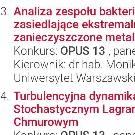
Analiza zespołu bakter
zasiedlające ekstrema
zanieczyszczone metala
Konkurs:
OPUS 13
, pan
Kierownik: dr hab. Moni
Uniwersytet Warszawski,
Turbulencyjna dynamika
Stochastycznym Lagra
Chmurowym