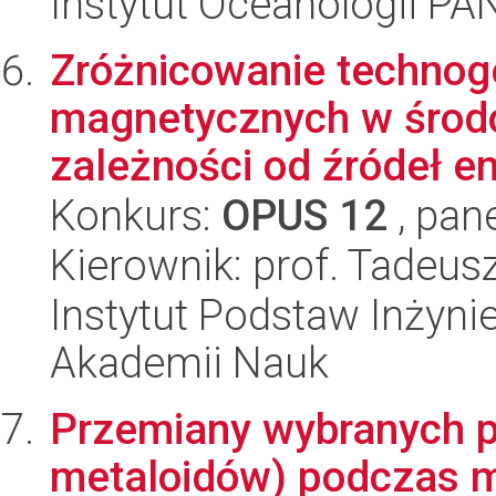
Instytut Oceanologii PA
Zróżnicowanie technog
magnetycznych w środ
zależności od źródeł emis
Konkurs:
OPUS 12
, pan
Kierownik: prof. Tadeus
Instytut Podstaw Inżynie
Akademii Nauk
Przemiany wybranych pi
metaloidów) podczas mi