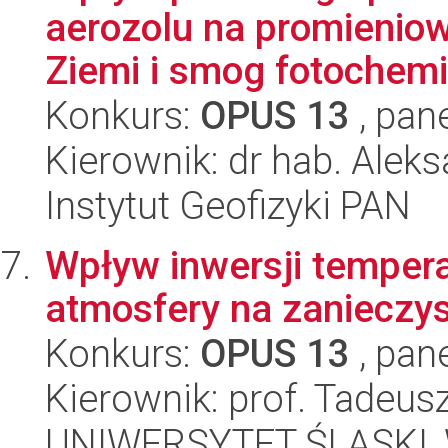
aerozolu na promieniow
Ziemi i smog fotochemi
Konkurs:
OPUS 13
, pan
Kierownik: dr hab. Alek
Instytut Geofizyki PAN
Wpływ inwersji tempera
atmosfery na zanieczy
Konkurs:
OPUS 13
, pan
Kierownik: prof. Tadeus
UNIWERSYTET ŚLĄSKI, W