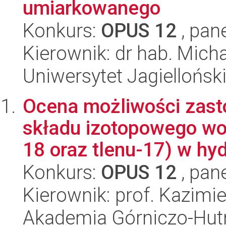
umiarkowanego
Konkurs:
OPUS 12
, pan
Kierownik: dr hab. Mich
Uniwersytet Jagielloński
Ocena możliwości zast
składu izotopowego wod
18 oraz tlenu-17) w hyd
Konkurs:
OPUS 12
, pan
Kierownik: prof. Kazimi
Akademia Górniczo-Hutn