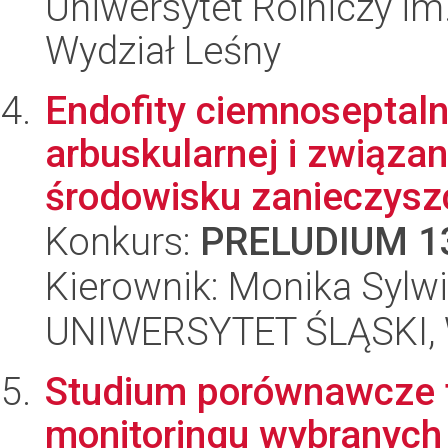
Uniwersytet Rolniczy im
Wydział Leśny
Endofity ciemnoseptaln
arbuskularnej i związan
środowisku zanieczysz
Konkurs:
PRELUDIUM 1
Kierownik: Monika Sylw
UNIWERSYTET ŚLĄSKI, W
Studium porównawcze t
monitoringu wybranych