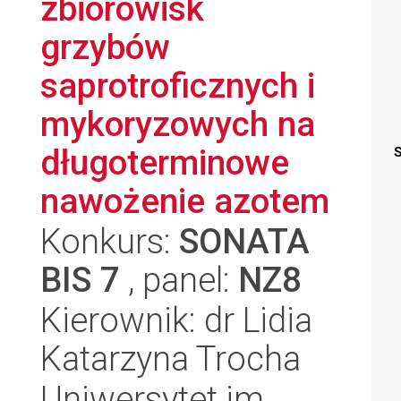
zbiorowisk
grzybów
saprotroficznych i
mykoryzowych na
długoterminowe
S
nawożenie azotem
Konkurs:
SONATA
BIS 7
, panel:
NZ8
Kierownik: dr Lidia
Katarzyna Trocha
Uniwersytet im.