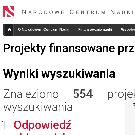
O Narodowym Centrum Nauki
Finansowanie nauki
Współpr
Projekty finansowane pr
Wyniki wyszukiwania
Znaleziono
554
projek
wyszukiwania:
D
Odpowiedź