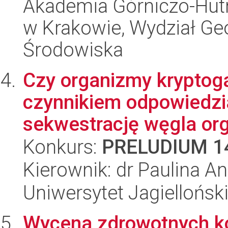
Akademia Górniczo-Hutn
w Krakowie, Wydział Geol
Środowiska
Czy organizmy krypto
czynnikiem odpowiedzia
sekwestrację węgla org
Konkurs:
PRELUDIUM 1
Kierownik: dr Paulina A
Uniwersytet Jagielloński
Wycena zdrowotnych ko