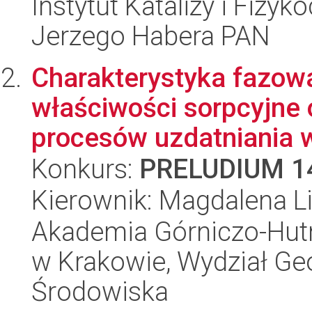
Instytut Katalizy i Fizy
Jerzego Habera PAN
Charakterystyka fazowa
właściwości sorpcyjne 
procesów uzdatniania w
Konkurs:
PRELUDIUM 1
Kierownik: Magdalena L
Akademia Górniczo-Hutn
w Krakowie, Wydział Geol
Środowiska