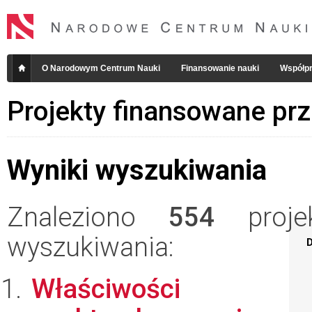
O Narodowym Centrum Nauki
Finansowanie nauki
Współpr
Projekty finansowane pr
Wyniki wyszukiwania
Znaleziono
554
projek
wyszukiwania:
D
Właściwości