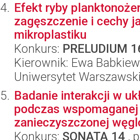
Efekt ryby planktonoże
zagęszczenie i cechy j
mikroplastiku
Konkurs:
PRELUDIUM 1
Kierownik: Ewa Babkiew
Uniwersytet Warszawski,
Badanie interakcji w uk
podczas wspomaganej f
zanieczyszczonej węgl
Konkurs:
SONATA 14
, 