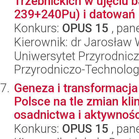
Trzebnickich w ujęciu 
239+240Pu) i datowań 
Konkurs:
OPUS 15
, pan
Kierownik: dr Jarosław
Uniwersytet Przyrodnic
Przyrodniczo-Technolog
Geneza i transformacj
Polsce na tle zmian kl
osadnictwa i aktywnośc
Konkurs:
OPUS 15
, pan