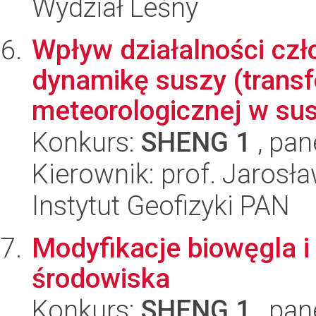
Wydział Leśny
Wpływ działalności czł
dynamikę suszy (trans
meteorologicznej w sus
Konkurs:
SHENG 1
, pan
Kierownik: prof. Jarosł
Instytut Geofizyki PAN
Modyfikacje biowęgla i
środowiska
Konkurs:
SHENG 1
, pan