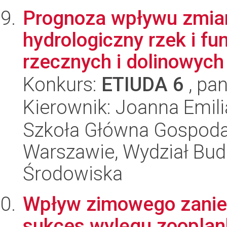
Prognoza wpływu zmian
hydrologiczny rzek i fu
rzecznych i dolinowych
Konkurs:
ETIUDA 6
, pan
Kierownik: Joanna Emili
Szkoła Główna Gospoda
Warszawie, Wydział Budo
Środowiska
Wpływ zimowego zanie
sukces wylęgu zooplank