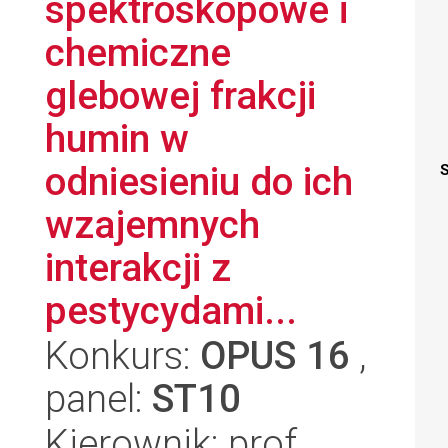
spektroskopowe i
chemiczne
glebowej frakcji
humin w
odniesieniu do ich
S
wzajemnych
interakcji z
pestycydami...
Konkurs:
OPUS 16
,
panel:
ST10
Kierownik: prof.