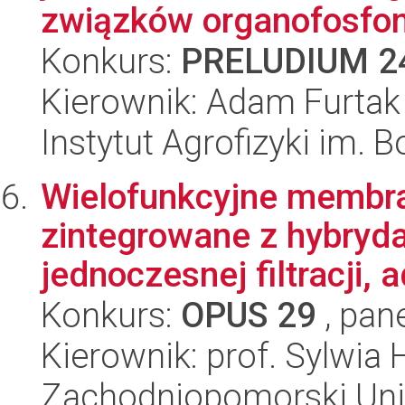
związków organofosfon
Konkurs:
PRELUDIUM 2
Kierownik: Adam Furtak
Instytut Agrofizyki im.
Wielofunkcyjne membra
zintegrowane z hybry
jednoczesnej filtracji, a
Konkurs:
OPUS 29
, pan
Kierownik: prof. Sylwia 
Zachodniopomorski Uni