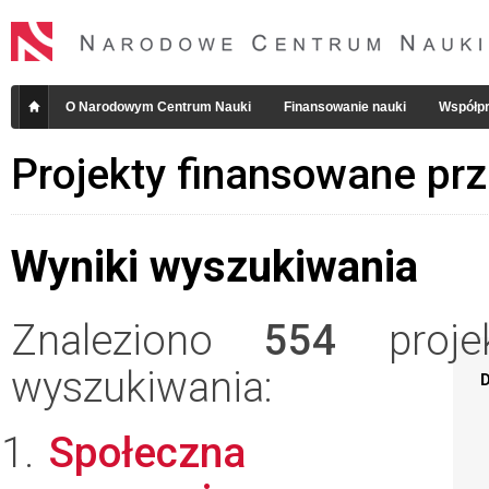
O Narodowym Centrum Nauki
Finansowanie nauki
Współpr
Projekty finansowane pr
Wyniki wyszukiwania
Znaleziono
554
projek
wyszukiwania:
D
Społeczna