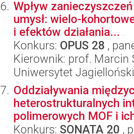
Wpływ zanieczyszczeń p
umysł: wielo-kohortow
i efektów działania...
Konkurs:
OPUS 28
, pan
Kierownik: prof. Marcin
Uniwersytet Jagiellońsk
Oddziaływania między
heterostrukturalnych i
polimerowych MOF i ich 
Konkurs:
SONATA 20
, 