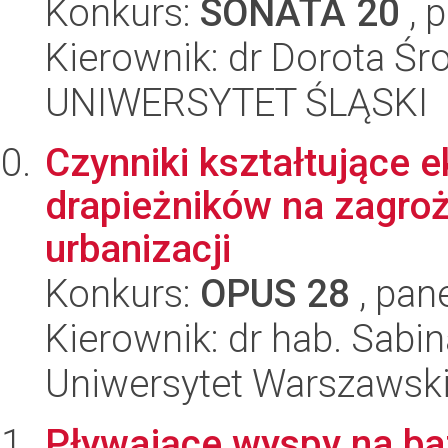
Konkurs:
SONATA 20
, 
Kierownik: dr Dorota Śr
UNIWERSYTET ŚLĄSKI
Czynniki kształtujące 
drapieżników na zagroż
urbanizacji
Konkurs:
OPUS 28
, pan
Kierownik: dr hab. Sab
Uniwersytet Warszawsk
Pływające wyspy na ba