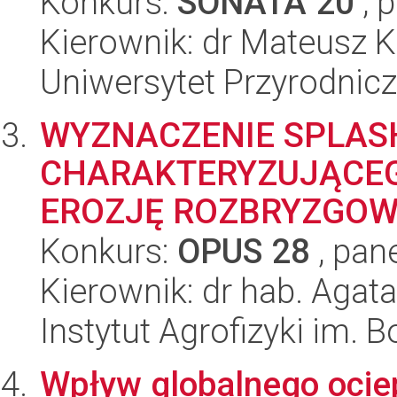
Konkurs:
SONATA 20
, 
Kierownik: dr Mateusz K
Uniwersytet Przyrodnic
WYZNACZENIE SPLAS
CHARAKTERYZUJĄCEG
EROZJĘ ROZBRYZGO
Konkurs:
OPUS 28
, pan
Kierownik: dr hab. Agat
Instytut Agrofizyki im.
Wpływ globalnego ociep