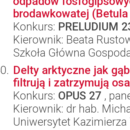
odpadów fosfogipsowy
brodawkowatej (Betula 
Konkurs:
PRELUDIUM 2
Kierownik: Beata Rusto
Szkoła Główna Gospoda
Delty arktyczne jak gąb
filtrują i zatrzymują os
Konkurs:
OPUS 27
, pan
Kierownik: dr hab. Mich
Uniwersytet Kazimierza