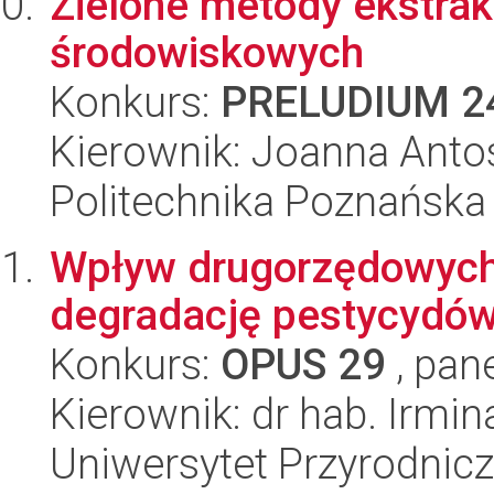
Zielone metody ekstrak
środowiskowych
Konkurs:
PRELUDIUM 2
Kierownik: Joanna Anto
Politechnika Poznańska
Wpływ drugorzędowych 
degradację pestycydów
Konkurs:
OPUS 29
, pan
Kierownik: dr hab. Irmi
Uniwersytet Przyrodnic