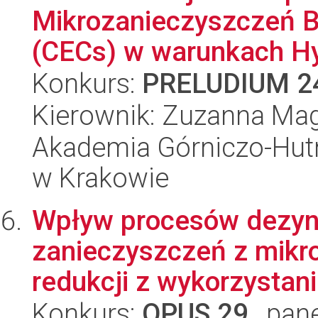
Mikrozanieczyszczeń 
(CECs) w warunkach Hy
Konkurs:
PRELUDIUM 2
Kierownik: Zuzanna Ma
Akademia Górniczo-Hutn
w Krakowie
Wpływ procesów dezynf
zanieczyszczeń z mikro
redukcji z wykorzystani
Konkurs:
OPUS 29
, pan