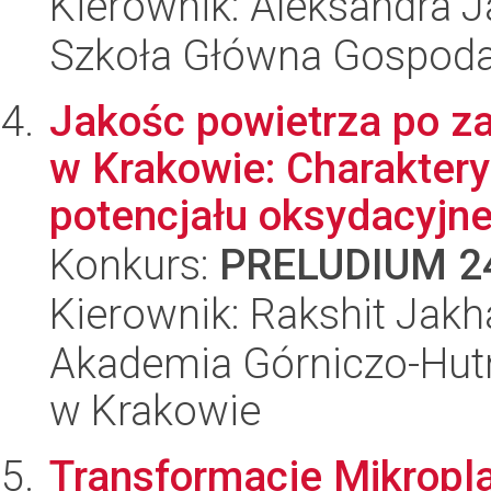
Kierownik: Aleksandra 
Szkoła Główna Gospoda
Jakośc powietrza po za
w Krakowie: Charakter
potencjału oksydacyjne.
Konkurs:
PRELUDIUM 2
Kierownik: Rakshit Jakh
Akademia Górniczo-Hutn
w Krakowie
Transformacje Mikropla