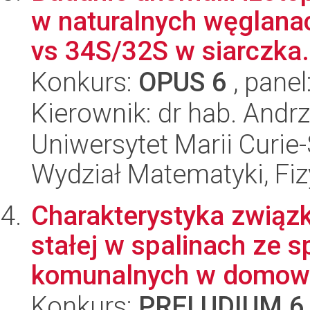
w naturalnych węglanac
vs 34S/32S w siarczka.
Konkurs:
OPUS 6
, panel
Kierownik: dr hab. Andrz
Uniwersytet Marii Curie-
Wydział Matematyki, Fizy
Charakterystyka związ
stałej w spalinach ze 
komunalnych w domowy
Konkurs:
PRELUDIUM 6