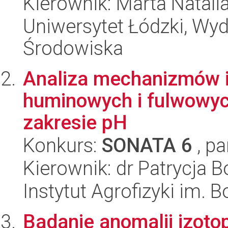
Kierownik: Marta Natal
Uniwersytet Łódzki, Wydz
Środowiska
Analiza mechanizmów i
huminowych i fulwowyc
zakresie pH
Konkurs:
SONATA 6
, pa
Kierownik: dr Patrycja 
Instytut Agrofizyki im.
Badanie anomalii izo