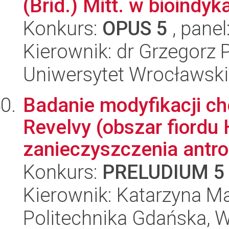
(Brid.) Mitt. w bioindykac
Konkurs:
OPUS 5
, panel
Kierownik: dr Grzegorz 
Uniwersytet Wrocławski
Badanie modyfikacji c
Revelvy (obszar fiordu
zanieczyszczenia antro.
Konkurs:
PRELUDIUM 5
Kierownik: Katarzyna M
Politechnika Gdańska, 