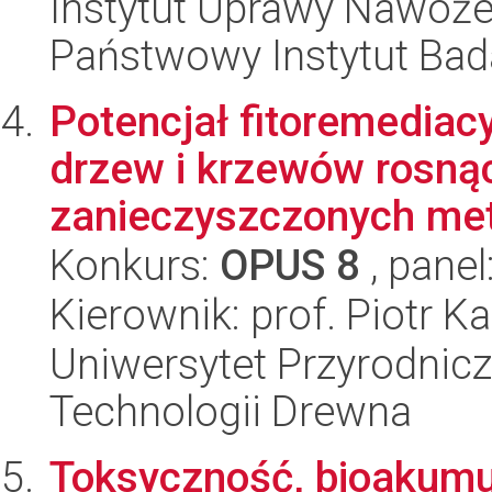
Instytut Uprawy Nawoże
Państwowy Instytut Ba
Potencjał fitoremedia
drzew i krzewów rosną
zanieczyszczonych meta
Konkurs:
OPUS 8
, panel
Kierownik: prof. Piotr K
Uniwersytet Przyrodnicz
Technologii Drewna
Toksyczność, bioakumul