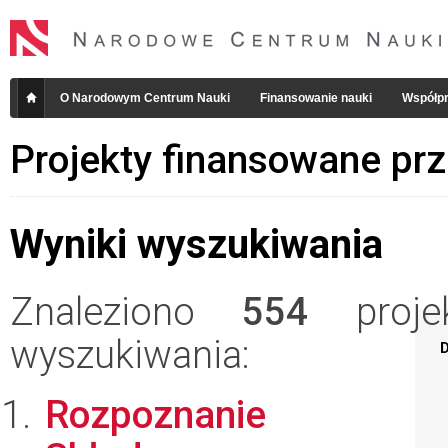
O Narodowym Centrum Nauki
Finansowanie nauki
Współpr
Projekty finansowane pr
Wyniki wyszukiwania
Znaleziono
554
projek
wyszukiwania:
D
Rozpoznanie