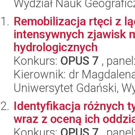
Wydział Nauk Geografic
Remobilizacja rtęci z
intensywnych zjawisk 
hydrologicznych
Konkurs:
OPUS 7
, panel
Kierownik: dr Magdalen
Uniwersytet Gdański, Wyd
Identyfikacja różnych
wraz z oceną ich oddz
Konkurs:
OPUS 7
, panel