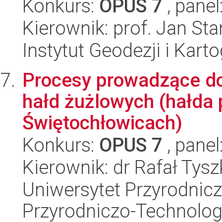
Konkurs:
OPUS 7
, panel
Kierownik: prof. Jan Sta
Instytut Geodezji i Kartog
Procesy prowadzące do
hałd żużlowych (hałda 
Świętochłowicach)
Konkurs:
OPUS 7
, panel
Kierownik: dr Rafał Tysz
Uniwersytet Przyrodnic
Przyrodniczo-Technolog