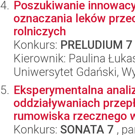
Poszukiwanie innowacy
oznaczania leków prze
rolniczych
Konkurs:
PRELUDIUM 7
Kierownik: Paulina Łuk
Uniwersytet Gdański, W
Eksperymentalna anali
oddziaływaniach przepł
rumowiska rzecznego w 
Konkurs:
SONATA 7
, pa