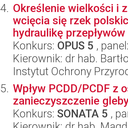
Określenie wielkości i
wcięcia się rzek polski
hydraulikę przepływów 
Konkurs:
OPUS 5
, panel
Kierownik: dr hab. Bart
Instytut Ochrony Przyr
Wpływ PCDD/PCDF z o
zanieczyszczenie gleby
Konkurs:
SONATA 5
, pa
Kierownik: dr hab. Magd