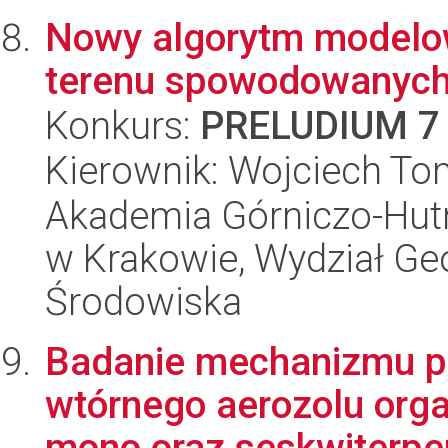
Nowy algorytm modelow
terenu spowodowanych
Konkurs:
PRELUDIUM 7
Kierownik: Wojciech To
Akademia Górniczo-Hutn
w Krakowie, Wydział Geod
Środowiska
Badanie mechanizmu p
wtórnego aerozolu orga
mono oraz seskwiterpe