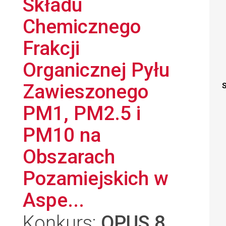
Składu
Chemicznego
Frakcji
Organicznej Pyłu
Zawieszonego
S
PM1, PM2.5 i
PM10 na
Obszarach
Pozamiejskich w
Aspe...
Konkurs:
OPUS 8
,