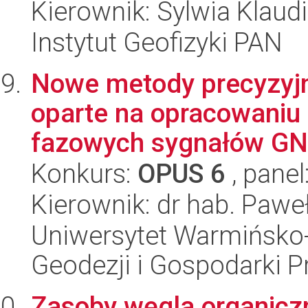
Kierownik: Sylwia Klaud
Instytut Geofizyki PAN
Nowe metody precyzyj
oparte na opracowaniu 
fazowych sygnałów GNS
Konkurs:
OPUS 6
, panel
Kierownik: dr hab. Pawe
Uniwersytet Warmińsko-
Geodezji i Gospodarki P
Zasoby węgla organicz