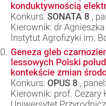
konduktywnością elektr
Konkurs:
SONATA 8
, pa
Kierownik: dr Agnieszk
Instytut Agrofizyki im.
Geneza gleb czarnozie
lessowych Polski połu
kontekście zmian środo
Konkurs:
OPUS 8
, panel
Kierownik: prof. Cezary
Uniwersytet Przyrodnic