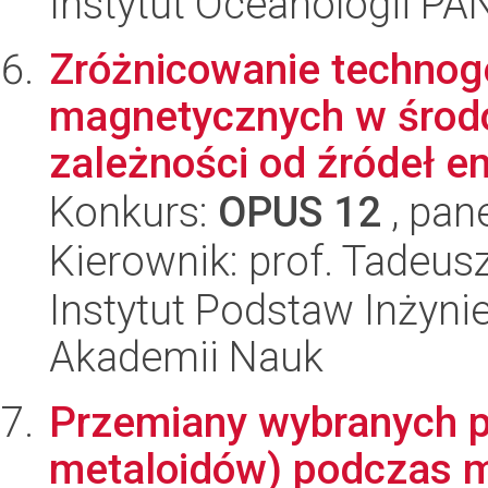
Instytut Oceanologii PA
Zróżnicowanie technog
magnetycznych w środ
zależności od źródeł emis
Konkurs:
OPUS 12
, pan
Kierownik: prof. Tadeus
Instytut Podstaw Inżynie
Akademii Nauk
Przemiany wybranych pi
metaloidów) podczas mi