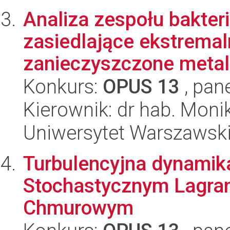
Analiza zespołu bakter
zasiedlające ekstrema
zanieczyszczone metala
Konkurs:
OPUS 13
, pan
Kierownik: dr hab. Moni
Uniwersytet Warszawski,
Turbulencyjna dynamika
Stochastycznym Lagra
Chmurowym