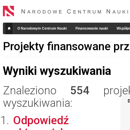
O Narodowym Centrum Nauki
Finansowanie nauki
Współpr
Projekty finansowane pr
Wyniki wyszukiwania
Znaleziono
554
projek
wyszukiwania:
D
Odpowiedź