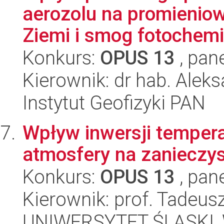
aerozolu na promieniow
Ziemi i smog fotochemi
Konkurs:
OPUS 13
, pan
Kierownik: dr hab. Alek
Instytut Geofizyki PAN
Wpływ inwersji tempera
atmosfery na zanieczy
Konkurs:
OPUS 13
, pan
Kierownik: prof. Tadeus
UNIWERSYTET ŚLĄSKI, W