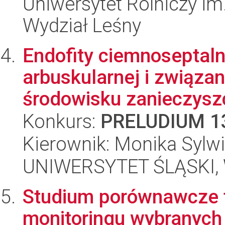
Uniwersytet Rolniczy im
Wydział Leśny
Endofity ciemnoseptaln
arbuskularnej i związan
środowisku zanieczysz
Konkurs:
PRELUDIUM 1
Kierownik: Monika Sylw
UNIWERSYTET ŚLĄSKI, W
Studium porównawcze t
monitoringu wybranych