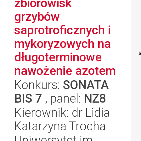
zbiorowisk
grzybów
saprotroficznych i
mykoryzowych na
długoterminowe
S
nawożenie azotem
Konkurs:
SONATA
BIS 7
, panel:
NZ8
Kierownik: dr Lidia
Katarzyna Trocha
Uniwersytet im.