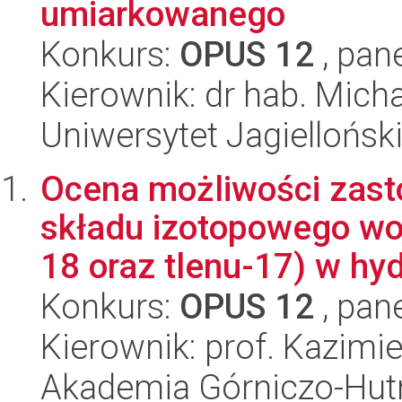
umiarkowanego
Konkurs:
OPUS 12
, pan
Kierownik: dr hab. Mich
Uniwersytet Jagielloński
Ocena możliwości zast
składu izotopowego wod
18 oraz tlenu-17) w hyd
Konkurs:
OPUS 12
, pan
Kierownik: prof. Kazimi
Akademia Górniczo-Hutn