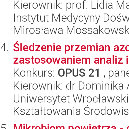
Kierownik: prof. Lidia M
Instytut Medycyny Doświa
Mirosława Mossakowsk
Śledzenie przemian azo
zastosowaniem analiz 
Konkurs:
OPUS 21
, pan
Kierownik: dr Dominika
Uniwersytet Wrocławski,
Kształtowania Środowi
Mikrobiom powietrza - 