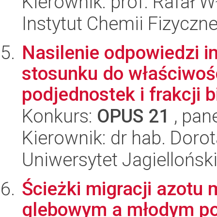
Kierownik: prof. Rafał W
Instytut Chemii Fizyczn
Nasilenie odpowiedzi 
stosunku do właściwośc
podjednostek i frakcji bi
Konkurs:
OPUS 21
, pan
Kierownik: dr hab. Dor
Uniwersytet Jagiellońs
Ścieżki migracji azotu
glebowym a młodym po