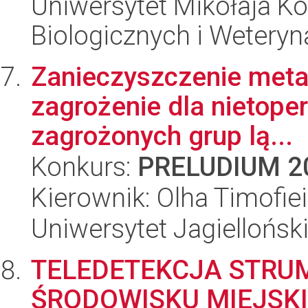
Uniwersytet Mikołaja Ko
Biologicznych i Weteryn
Zanieczyszczenie metal
zagrożenie dla nietoper
zagrożonych grup lą...
Konkurs:
PRELUDIUM 2
Kierownik: Olha Timofie
Uniwersytet Jagiellońsk
TELEDETEKCJA STRUM
ŚRODOWISKU MIEJSK