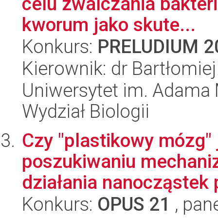
celu zwalczania bakter
kworum jako skute...
Konkurs:
PRELUDIUM 2
Kierownik: dr Bartłomie
Uniwersytet im. Adama 
Wydział Biologii
Czy "plastikowy mózg"
poszukiwaniu mechani
działania nanocząstek p
Konkurs:
OPUS 21
, pan