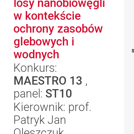
losy nanobiowęgli
w kontekście
ochrony zasobów
glebowych i
wodnych
S
Konkurs:
MAESTRO 13
,
panel:
ST10
Kierownik: prof.
Patryk Jan
Oleszczuk