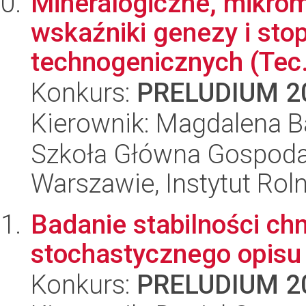
Mineralogiczne, mikro
wskaźniki genezy i sto
technogenicznych (Tec.
Konkurs:
PRELUDIUM 2
Kierownik: Magdalena B
Szkoła Główna Gospoda
Warszawie, Instytut Rol
Badanie stabilności c
stochastycznego opisu 
Konkurs:
PRELUDIUM 2