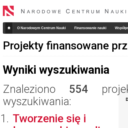
O Narodowym Centrum Nauki
Finansowanie nauki
Współpr
Projekty finansowane pr
Wyniki wyszukiwania
Znaleziono
554
projek
wyszukiwania:
D
Tworzenie się i