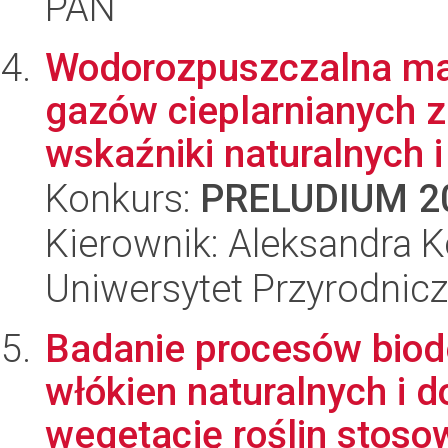
PAN
Wodorozpuszczalna mat
gazów cieplarnianych z
wskaźniki naturalnych i 
Konkurs:
PRELUDIUM 2
Kierownik: Aleksandra K
Uniwersytet Przyrodnic
Badanie procesów biode
włókien naturalnych i
wegetację roślin stoso