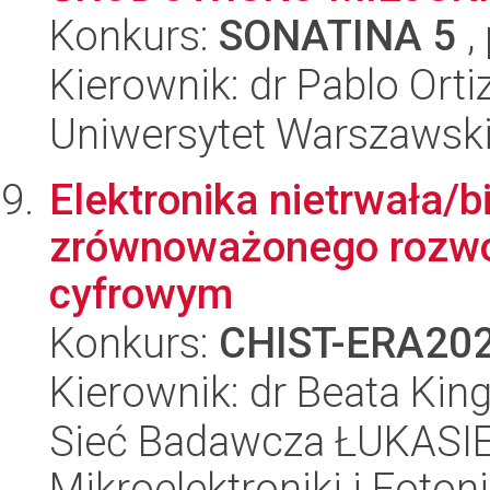
Konkurs:
SONATINA 5
,
Kierownik: dr Pablo Ort
Uniwersytet Warszawski,
Elektronika nietrwała/
zrównoważonego rozwoj
cyfrowym
Konkurs:
CHIST-ERA20
Kierownik: dr Beata Kin
Sieć Badawcza ŁUKASIEW
Mikroelektroniki i Fotoni