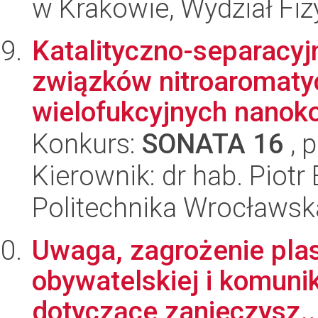
w Krakowie, Wydział Fiz
Katalityczno-separacyj
związków nitroaromaty
wielofukcyjnych nanok
Konkurs:
SONATA 16
, 
Kierownik: dr hab. Piot
Politechnika Wrocławsk
Uwaga, zagrożenie plast
obywatelskiej i komuni
dotyczące zanieczysz..