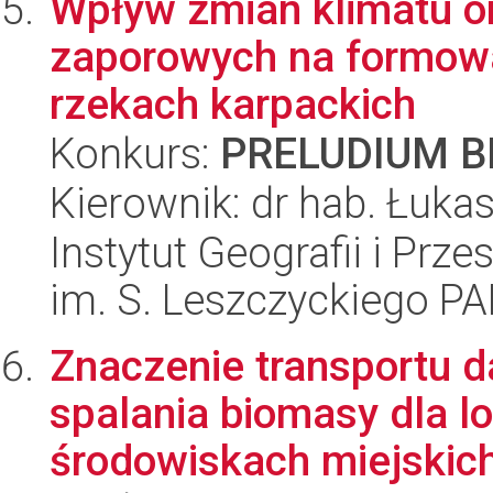
Wpływ zmian klimatu o
zaporowych na formowa
rzekach karpackich
Konkurs:
PRELUDIUM BI
Kierownik: dr hab. Łuka
Instytut Geografii i Pr
im. S. Leszczyckiego P
Znaczenie transportu d
spalania biomasy dla 
środowiskach miejskic