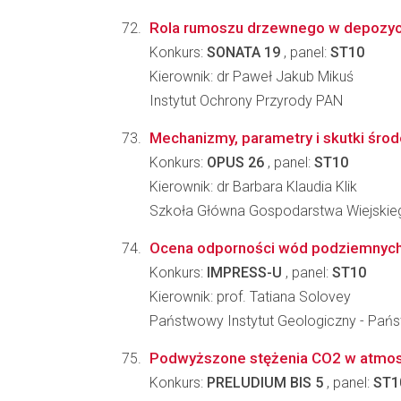
Rola rumoszu drzewnego w depozycji 
Konkurs:
SONATA 19
, panel:
ST10
Kierownik: dr Paweł Jakub Mikuś
Instytut Ochrony Przyrody PAN
Mechanizmy, parametry i skutki śro
Konkurs:
OPUS 26
, panel:
ST10
Kierownik: dr Barbara Klaudia Klik
Szkoła Główna Gospodarstwa Wiejskiego
Ocena odporności wód podziemnych 
Konkurs:
IMPRESS-U
, panel:
ST10
Kierownik: prof. Tatiana Solovey
Państwowy Instytut Geologiczny - Pań
Podwyższone stężenia CO2 w atmosfe
Konkurs:
PRELUDIUM BIS 5
, panel:
ST1