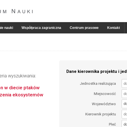
ie nauki
Współpraca zagraniczna
Centrum prasowe
Kontakt
Dane kierownika projektu i jed
eria wyszukiwania:
Jednostka realizująca
on w diecie ptaków
Miejscowość
czenia ekosystemów
d
Województwo
Kierownik projektu
d
Płeć