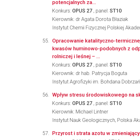
potencjalnych za...
Konkurs:
OPUS 27
, panel:
ST10
Kierownik: dr Agata Dorota Błaziak
Instytut Chemii Fizycznej Polskiej Akad
Opracowanie katalityczno-termiczne
kwasów huminowo-podobnych z od
rolniczej i leśnej – ...
Konkurs:
OPUS 27
, panel:
ST10
Kierownik: dr hab. Patrycja Boguta
Instytut Agrofizyki im. Bohdana Dobrz
Wpływ stresu środowiskowego na skł
Konkurs:
OPUS 27
, panel:
ST10
Kierownik: Michael Lintner
Instytut Nauk Geologicznych, Polska 
Przyrost i strata azotu w zmieniają