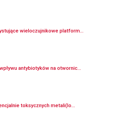
tujące wieloczujnikowe platform...
pływu antybiotyków na otwornic...
cjalnie toksycznych metali(lo...