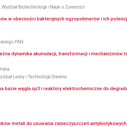
 Wydział Biotechnologii i Nauk o Żywności
 w obecności bakteryjnych egzopolimerów i ich potencja
ańskiego PAN
żna dynamika akumulacji, transformacji i mechanizmów tol
yńska
ydział Leśny i Technologii Drewna
a bazie węgla sp3 i reaktory elektrochemiczne do degradac
lenków metali do usuwania zanieczyszczeń antybiotykowyc