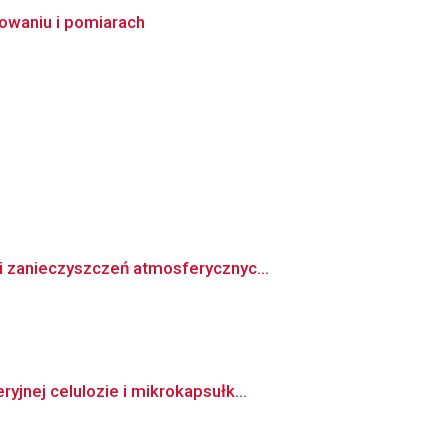
owaniu i pomiarach
i zanieczyszczeń atmosferycznyc...
jnej celulozie i mikrokapsułk...