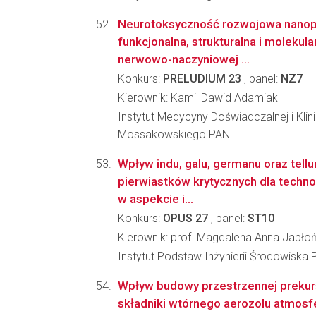
Neurotoksyczność rozwojowa nanopla
funkcjonalna, strukturalna i molekula
nerwowo-naczyniowej ...
Konkurs:
PRELUDIUM 23
, panel:
NZ7
Kierownik: Kamil Dawid Adamiak
Instytut Medycyny Doświadczalnej i Klin
Mossakowskiego PAN
Wpływ indu, galu, germanu oraz tellu
pierwiastków krytycznych dla techno
w aspekcie i...
Konkurs:
OPUS 27
, panel:
ST10
Kierownik: prof. Magdalena Anna Jabło
Instytut Podstaw Inżynierii Środowiska 
Wpływ budowy przestrzennej prekur
składniki wtórnego aerozolu atmosf