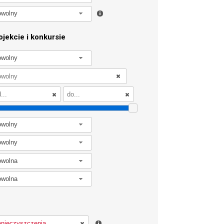
owolny
jekcie i konkursie
owolny
owolny
owolny
owolna
owolna