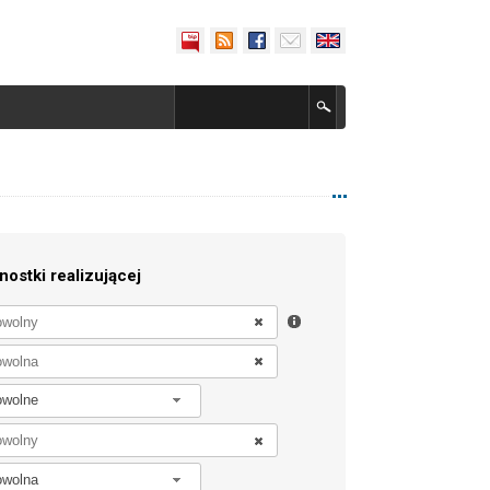
nostki realizującej
owolne
owolna