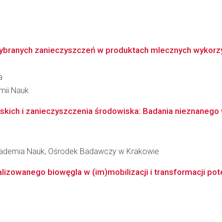
ybranych zanieczyszczeń w produktach mlecznych wykorzys
a
emii Nauk
kich i zanieczyszczenia środowiska: Badania nieznanego w
Akademia Nauk, Ośrodek Badawczy w Krakowie
owanego biowęgla w (im)mobilizacji i transformacji poten