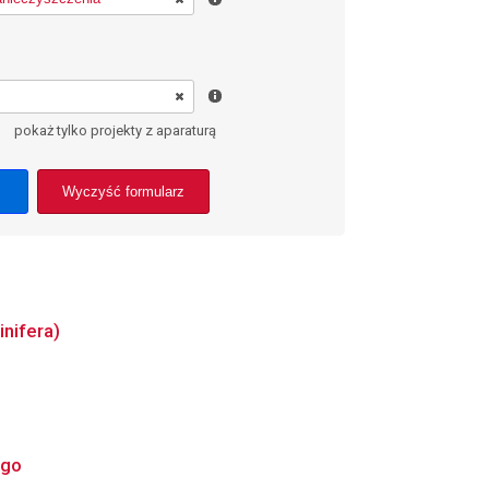
pokaż tylko projekty z aparaturą
Wyczyść formularz
nifera)
ego