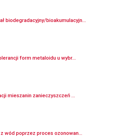
ł biodegradacyjny/bioakumulacyjn...
erancji form metaloidu u wybr...
ji mieszanin zanieczyszczeń ...
h z wód poprzez proces ozonowan...