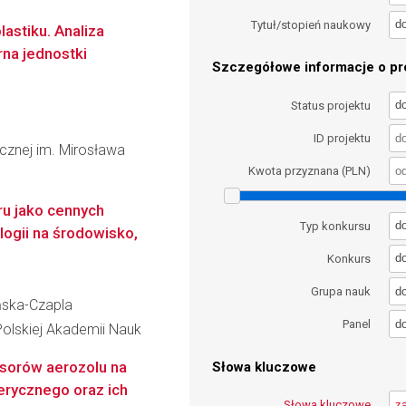
d
Tytuł/stopień naukowy
stiku. Analiza
rna jednostki
Szczegółowe informacje o pro
d
Status projektu
ID projektu
icznej im. Mirosława
Kwota przyznana (PLN)
ru jako cennych
d
Typ konkursu
logii na środowisko,
d
Konkurs
d
Grupa nauk
ńska-Czapla
d
Panel
Polskiej Akademii Nauk
sorów aerozolu na
Słowa kluczowe
erycznego oraz ich
Słowa kluczowe