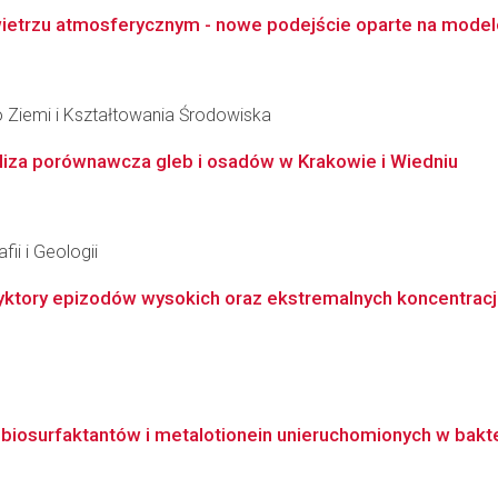
wietrzu atmosferycznym - nowe podejście oparte na model
 Ziemi i Kształtowania Środowiska
aliza porównawcza gleb i osadów w Krakowie i Wiedniu
ii i Geologii
yktory epizodów wysokich oraz ekstremalnych koncentracj
osurfaktantów i metalotionein unieruchomionych w baktery