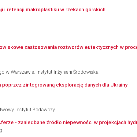
i retencji makroplastiku w rzekach górskich
dowiskowe zastosowania roztworów eutektycznych w procesi
 w Warszawie, Instytut Inżynierii Środowiska
poprzez zintegrowaną eksplorację danych dla Ukrainy
stwowy Instytut Badawczy
rze - zaniedbane źródło niepewności w projekcjach hydro
0