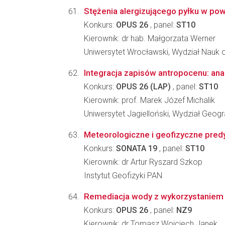
Stężenia alergizującego pyłku w po
Konkurs:
OPUS 26
, panel:
ST10
Kierownik: dr hab. Małgorzata Werner
Uniwersytet Wrocławski, Wydział Nauk o
Integracja zapisów antropocenu: an
Konkurs:
OPUS 26 (LAP)
, panel:
ST10
Kierownik: prof. Marek Józef Michalik
Uniwersytet Jagielloński, Wydział Geograf
Meteorologiczne i geofizyczne pred
Konkurs:
SONATA 19
, panel:
ST10
Kierownik: dr Artur Ryszard Szkop
Instytut Geofizyki PAN
Remediacja wody z wykorzystaniem bi
Konkurs:
OPUS 26
, panel:
NZ9
Kierownik: dr Tomasz Wojciech Janek