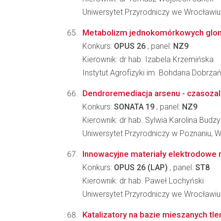
Uniwersytet Przyrodniczy we Wrocławiu,
Metabolizm jednokomórkowych glonów
Konkurs:
OPUS 26
, panel:
NZ9
Kierownik: dr hab. Izabela Krzemińska
Instytut Agrofizyki im. Bohdana Dobrz
Dendroremediacja arsenu - czasozale
Konkurs:
SONATA 19
, panel:
NZ9
Kierownik: dr hab. Sylwia Karolina Budz
Uniwersytet Przyrodniczy w Poznaniu, W
Innowacyjne materiały elektrodowe n
Konkurs:
OPUS 26 (LAP)
, panel:
ST8
Kierownik: dr hab. Paweł Lochyński
Uniwersytet Przyrodniczy we Wrocławiu
Katalizatory na bazie mieszanych t