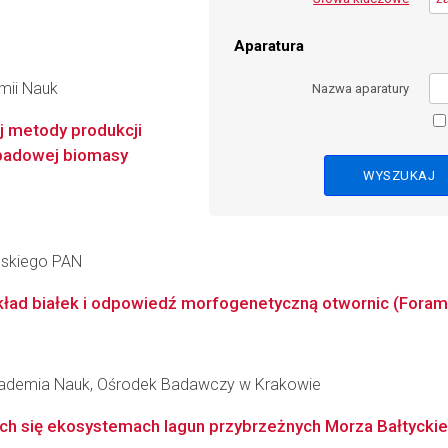
Aparatura
emii Nauk
Nazwa aparatury
j metody produkcji
padowej biomasy
ańskiego PAN
ad białek i odpowiedź morfogenetyczną otwornic (Forami
Akademia Nauk, Ośrodek Badawczy w Krakowie
cych się ekosystemach lagun przybrzeżnych Morza Bałtycki