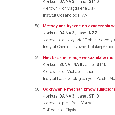
Konkurs:
DAINA 3
, panel:
ST10
Kierownik: dr Magdalena Diak
Instytut Oceanologii PAN
Metody analityczne do oznaczania w
Konkurs:
DAINA 3
, panel:
NZ7
Kierownik: dr Krzysztof Robert Noworyt
Instytut Chemii Fizycznej Polskiej Akad
Niezbadane relacje wskaźników mors
Konkurs:
SONATINA 8
, panel:
ST10
Kierownik: dr Michael Lintner
Instytut Nauk Geologicznych, Polska 
Odkrywanie mechanizmów funkcjonaliz
Konkurs:
DAINA 3
, panel:
ST10
Kierownik: prof. Balal Yousaf
Politechnika Śląska