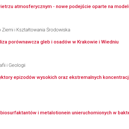
wietrzu atmosferycznym - nowe podejście oparte na model
 Ziemi i Kształtowania Środowiska
aliza porównawcza gleb i osadów w Krakowie i Wiedniu
ii i Geologii
yktory epizodów wysokich oraz ekstremalnych koncentracj
osurfaktantów i metalotionein unieruchomionych w baktery