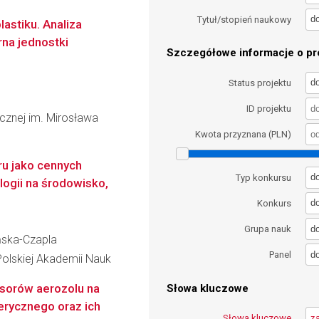
d
Tytuł/stopień naukowy
stiku. Analiza
rna jednostki
Szczegółowe informacje o pro
d
Status projektu
ID projektu
icznej im. Mirosława
Kwota przyznana (PLN)
ru jako cennych
d
Typ konkursu
logii na środowisko,
d
Konkurs
d
Grupa nauk
ńska-Czapla
d
Panel
Polskiej Akademii Nauk
sorów aerozolu na
Słowa kluczowe
erycznego oraz ich
Słowa kluczowe