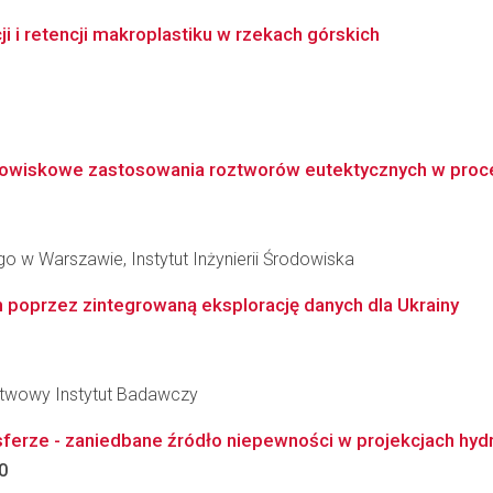
i retencji makroplastiku w rzekach górskich
dowiskowe zastosowania roztworów eutektycznych w procesi
 w Warszawie, Instytut Inżynierii Środowiska
poprzez zintegrowaną eksplorację danych dla Ukrainy
stwowy Instytut Badawczy
rze - zaniedbane źródło niepewności w projekcjach hydro
0