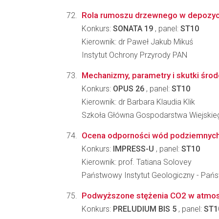
Rola rumoszu drzewnego w depozycji 
Konkurs:
SONATA 19
, panel:
ST10
Kierownik: dr Paweł Jakub Mikuś
Instytut Ochrony Przyrody PAN
Mechanizmy, parametry i skutki śro
Konkurs:
OPUS 26
, panel:
ST10
Kierownik: dr Barbara Klaudia Klik
Szkoła Główna Gospodarstwa Wiejskiego
Ocena odporności wód podziemnych 
Konkurs:
IMPRESS-U
, panel:
ST10
Kierownik: prof. Tatiana Solovey
Państwowy Instytut Geologiczny - Pań
Podwyższone stężenia CO2 w atmosfe
Konkurs:
PRELUDIUM BIS 5
, panel:
ST1