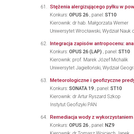
Stężenia alergizującego pyłku w po
Konkurs:
OPUS 26
, panel:
ST10
Kierownik: dr hab. Małgorzata Werner
Uniwersytet Wrocławski, Wydział Nauk o
Integracja zapisów antropocenu: an
Konkurs:
OPUS 26 (LAP)
, panel:
ST10
Kierownik: prof. Marek Józef Michalik
Uniwersytet Jagielloński, Wydział Geograf
Meteorologiczne i geofizyczne pred
Konkurs:
SONATA 19
, panel:
ST10
Kierownik: dr Artur Ryszard Szkop
Instytut Geofizyki PAN
Remediacja wody z wykorzystaniem bi
Konkurs:
OPUS 26
, panel:
NZ9
Kierownik: dr Tomasz Wojciech Janek