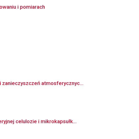
owaniu i pomiarach
i zanieczyszczeń atmosferycznyc...
jnej celulozie i mikrokapsułk...