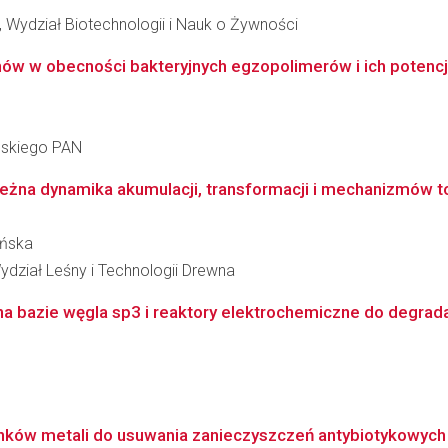
 Wydział Biotechnologii i Nauk o Żywności
 w obecności bakteryjnych egzopolimerów i ich potencja
ańskiego PAN
żna dynamika akumulacji, transformacji i mechanizmów tol
yńska
ydział Leśny i Technologii Drewna
a bazie węgla sp3 i reaktory elektrochemiczne do degradac
lenków metali do usuwania zanieczyszczeń antybiotykowyc