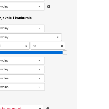
owolny
jekcie i konkursie
owolny
owolny
owolny
owolna
owolna