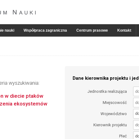
ie nauki
Współpraca zagraniczna
Centrum prasowe
Kontakt
Dane kierownika projektu i jed
eria wyszukiwania:
Jednostka realizująca
on w diecie ptaków
Miejscowość
czenia ekosystemów
d
Województwo
Kierownik projektu
d
Płeć