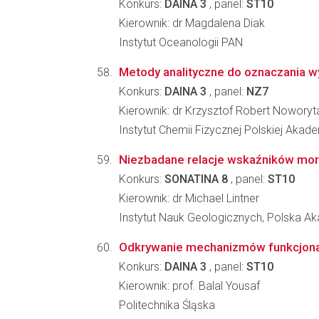
Konkurs:
DAINA 3
, panel:
ST10
Kierownik: dr Magdalena Diak
Instytut Oceanologii PAN
Metody analityczne do oznaczania w
Konkurs:
DAINA 3
, panel:
NZ7
Kierownik: dr Krzysztof Robert Noworyt
Instytut Chemii Fizycznej Polskiej Akad
Niezbadane relacje wskaźników mors
Konkurs:
SONATINA 8
, panel:
ST10
Kierownik: dr Michael Lintner
Instytut Nauk Geologicznych, Polska 
Odkrywanie mechanizmów funkcjonaliz
Konkurs:
DAINA 3
, panel:
ST10
Kierownik: prof. Balal Yousaf
Politechnika Śląska