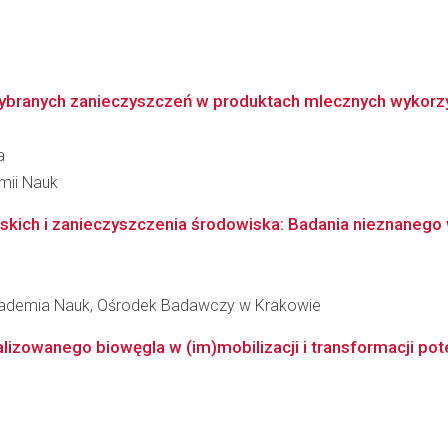
ybranych zanieczyszczeń w produktach mlecznych wykorzys
a
emii Nauk
kich i zanieczyszczenia środowiska: Badania nieznanego w
Akademia Nauk, Ośrodek Badawczy w Krakowie
owanego biowęgla w (im)mobilizacji i transformacji poten