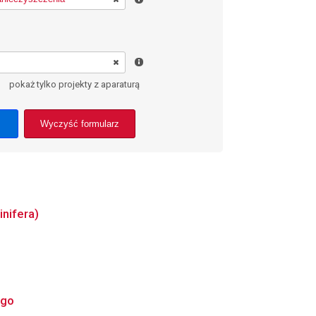
pokaż tylko projekty z aparaturą
Wyczyść formularz
nifera)
ego