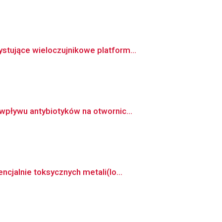
tujące wieloczujnikowe platform...
pływu antybiotyków na otwornic...
cjalnie toksycznych metali(lo...