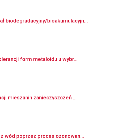
ł biodegradacyjny/bioakumulacyjn...
erancji form metaloidu u wybr...
ji mieszanin zanieczyszczeń ...
h z wód poprzez proces ozonowan...