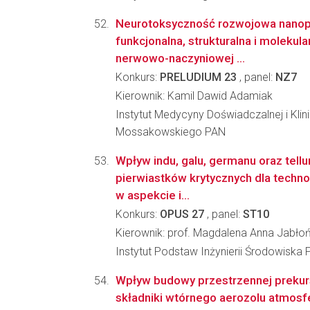
Neurotoksyczność rozwojowa nanopla
funkcjonalna, strukturalna i molekula
nerwowo-naczyniowej ...
Konkurs:
PRELUDIUM 23
, panel:
NZ7
Kierownik: Kamil Dawid Adamiak
Instytut Medycyny Doświadczalnej i Klin
Mossakowskiego PAN
Wpływ indu, galu, germanu oraz tellu
pierwiastków krytycznych dla techno
w aspekcie i...
Konkurs:
OPUS 27
, panel:
ST10
Kierownik: prof. Magdalena Anna Jabło
Instytut Podstaw Inżynierii Środowiska 
Wpływ budowy przestrzennej prekur
składniki wtórnego aerozolu atmosf