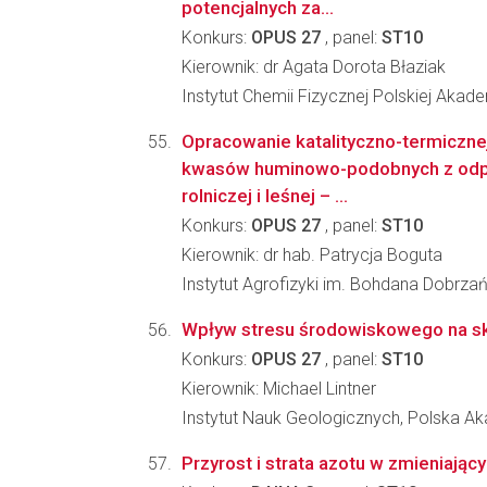
potencjalnych za...
Konkurs:
OPUS 27
, panel:
ST10
Kierownik: dr Agata Dorota Błaziak
Instytut Chemii Fizycznej Polskiej Akad
Opracowanie katalityczno-termiczne
kwasów huminowo-podobnych z od
rolniczej i leśnej – ...
Konkurs:
OPUS 27
, panel:
ST10
Kierownik: dr hab. Patrycja Boguta
Instytut Agrofizyki im. Bohdana Dobrz
Wpływ stresu środowiskowego na skł
Konkurs:
OPUS 27
, panel:
ST10
Kierownik: Michael Lintner
Instytut Nauk Geologicznych, Polska 
Przyrost i strata azotu w zmieniają