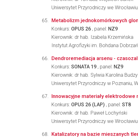
Uniwersytet Przyrodniczy we Wrocławiu,
Metabolizm jednokomórkowych glonów
Konkurs:
OPUS 26
, panel:
NZ9
Kierownik: dr hab. Izabela Krzemińska
Instytut Agrofizyki im. Bohdana Dobrz
Dendroremediacja arsenu - czasozale
Konkurs:
SONATA 19
, panel:
NZ9
Kierownik: dr hab. Sylwia Karolina Budz
Uniwersytet Przyrodniczy w Poznaniu, W
Innowacyjne materiały elektrodowe n
Konkurs:
OPUS 26 (LAP)
, panel:
ST8
Kierownik: dr hab. Paweł Lochyński
Uniwersytet Przyrodniczy we Wrocławiu
Katalizatory na bazie mieszanych t