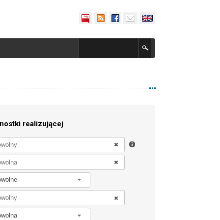
nostki realizującej
owolne
owolna