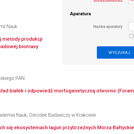
Aparatura
emii Nauk
Nazwa aparatury
j metody produkcji
padowej biomasy
ańskiego PAN
ad białek i odpowiedź morfogenetyczną otwornic (Forami
Akademia Nauk, Ośrodek Badawczy w Krakowie
cych się ekosystemach lagun przybrzeżnych Morza Bałtycki