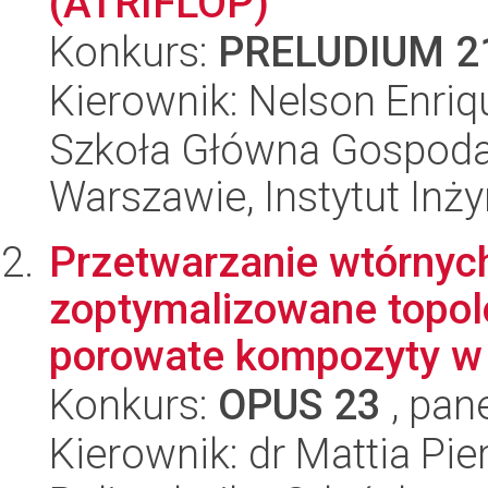
(ATRIFLOP)
Konkurs:
PRELUDIUM 2
Kierownik: Nelson Enri
Szkoła Główna Gospoda
Warszawie, Instytut Inży
Przetwarzanie wtórny
zoptymalizowane topolo
porowate kompozyty w c
Konkurs:
OPUS 23
, pan
Kierownik: dr Mattia Pie