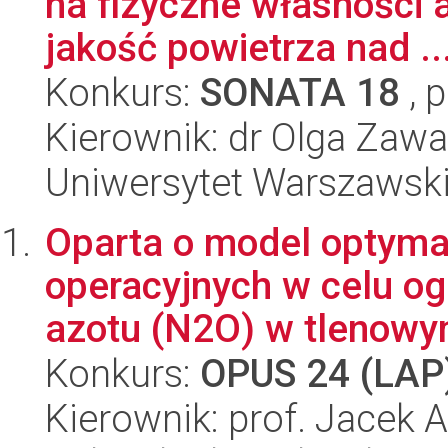
na fizyczne własności a
jakość powietrza nad ..
Konkurs:
SONATA 18
, 
Kierownik: dr Olga Za
Uniwersytet Warszawski,
Oparta o model optyma
operacyjnych w celu og
azotu (N2O) w tlenowym
Konkurs:
OPUS 24 (LAP
Kierownik: prof. Jacek A