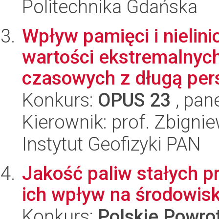
Politechnika Gdańska
Wpływ pamięci i nielin
wartości ekstremalnyc
czasowych z długą pers
Konkurs:
OPUS 23
, pan
Kierownik: prof. Zbign
Instytut Geofizyki PAN
Jakość paliw stałych 
ich wpływ na środowisk
Konkurs:
Polskie Powr