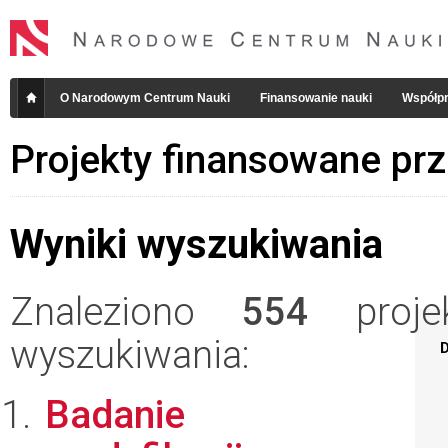
O Narodowym Centrum Nauki
Finansowanie nauki
Współpr
Projekty finansowane pr
Wyniki wyszukiwania
Znaleziono
554
projek
wyszukiwania:
D
Badanie