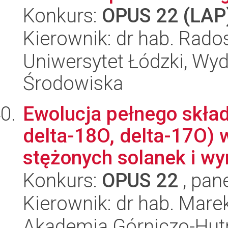
Konkurs:
OPUS 22 (LAP
Kierownik: dr hab. Rad
Uniwersytet Łódzki, Wydz
Środowiska
Ewolucja pełnego skład
delta-18O, delta-17O)
stężonych solanek i wym
Konkurs:
OPUS 22
, pan
Kierownik: dr hab. Mare
Akademia Górniczo-Hutn