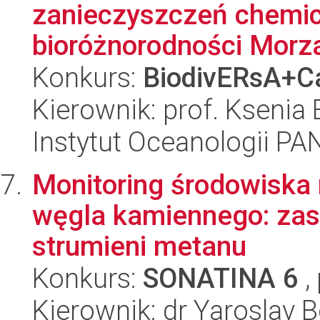
zanieczyszczeń chemic
bioróżnorodności Morz
Konkurs:
BiodivERsA+Ca
Kierownik: prof. Ksenia
Instytut Oceanologii PA
Monitoring środowiska
węgla kamiennego: za
strumieni metanu
Konkurs:
SONATINA 6
,
Kierownik: dr Yaroslav 