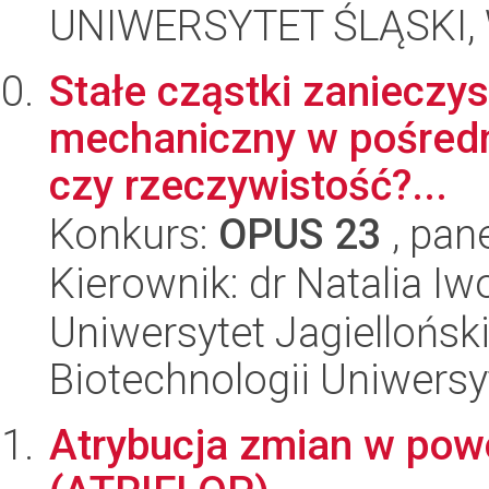
UNIWERSYTET ŚLĄSKI, W
Stałe cząstki zanieczy
mechaniczny w pośredni
czy rzeczywistość?...
Konkurs:
OPUS 23
, pan
Kierownik: dr Natalia I
Uniwersytet Jagiellońsk
Biotechnologii Uniwersy
Atrybucja zmian w pow