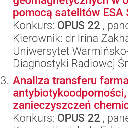
geomagnetycznych w o
pomocą satelitów ESA 
Konkurs:
OPUS 22
, pan
Kierownik: dr Irina Zak
Uniwersytet Warmińsko-
Diagnostyki Radiowej 
Analiza transferu far
antybiotykoodporności, 
zanieczyszczeń chemic
Konkurs:
OPUS 22
, pan