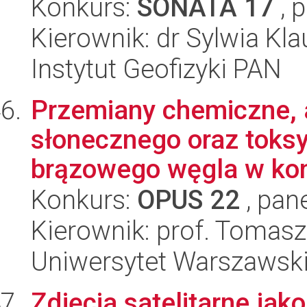
Konkurs:
SONATA 17
, 
Kierownik: dr Sylwia Kl
Instytut Geofizyki PAN
Przemiany chemiczne, 
słonecznego oraz toks
brązowego węgla w kont
Konkurs:
OPUS 22
, pan
Kierownik: prof. Tomasz
Uniwersytet Warszawski
Zdjęcia satelitarne ja