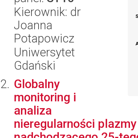
Kierownik: dr
Joanna
Potapowicz
A
Uniwersytet
Gdański
Globalny
monitoring i
analiza
nieregularności plazmy
nadchodzącego 25-tego