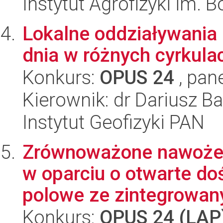
Instytut Agrofizyki im.
Lokalne oddziaływania 
dnia w różnych cyrkul
Konkurs:
OPUS 24
, pan
Kierownik: dr Dariusz B
Instytut Geofizyki PAN
Zrównoważone nawożen
w oparciu o otwarte doś
polowe ze zintegrowany
Konkurs:
OPUS 24 (LAP