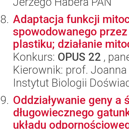
Jerzego Habera PAN
Adaptacja funkcji mito
spowodowanego przez 
plastiku; działanie mito
Konkurs:
OPUS 22
, pan
Kierownik: prof. Joan
Instytut Biologii Doświ
Oddziaływanie geny a ś
długowiecznego gatunk
układu odpornościowego