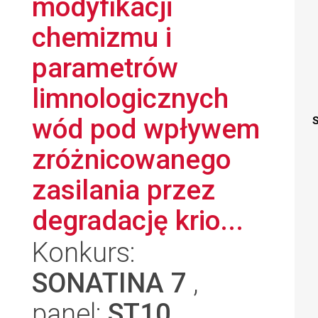
modyfikacji
chemizmu i
parametrów
limnologicznych
wód pod wpływem
S
zróżnicowanego
zasilania przez
degradację krio...
Konkurs:
SONATINA 7
,
panel:
ST10