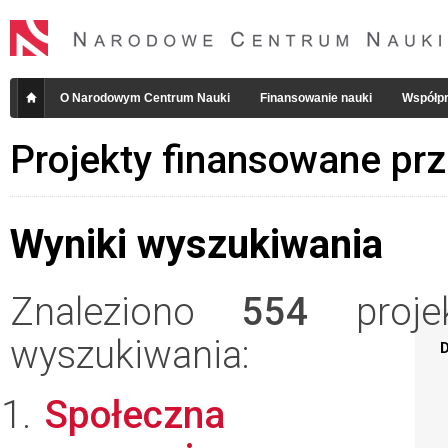
O Narodowym Centrum Nauki
Finansowanie nauki
Współpr
Projekty finansowane pr
Wyniki wyszukiwania
Znaleziono
554
projek
wyszukiwania:
D
Społeczna