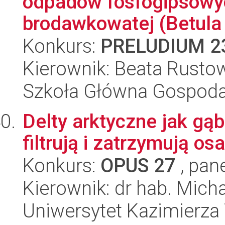
odpadów fosfogipsowy
brodawkowatej (Betula 
Konkurs:
PRELUDIUM 2
Kierownik: Beata Rusto
Szkoła Główna Gospoda
Delty arktyczne jak gąb
filtrują i zatrzymują os
Konkurs:
OPUS 27
, pan
Kierownik: dr hab. Mich
Uniwersytet Kazimierza