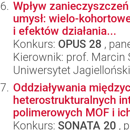
Wpływ zanieczyszczeń p
umysł: wielo-kohortow
i efektów działania...
Konkurs:
OPUS 28
, pan
Kierownik: prof. Marcin
Uniwersytet Jagiellońsk
Oddziaływania między
heterostrukturalnych i
polimerowych MOF i ich 
Konkurs:
SONATA 20
, 