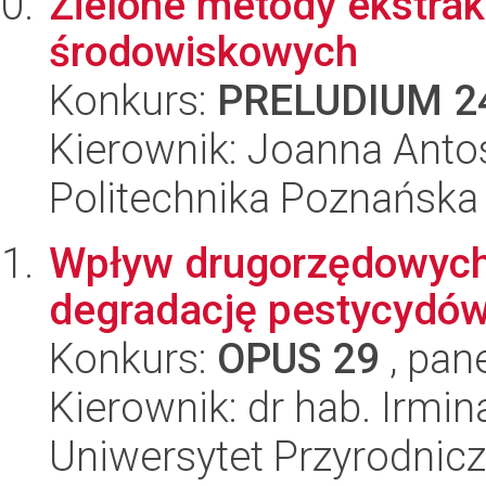
Zielone metody ekstrak
środowiskowych
Konkurs:
PRELUDIUM 2
Kierownik: Joanna Anto
Politechnika Poznańska
Wpływ drugorzędowych 
degradację pestycydów
Konkurs:
OPUS 29
, pan
Kierownik: dr hab. Irmi
Uniwersytet Przyrodnic