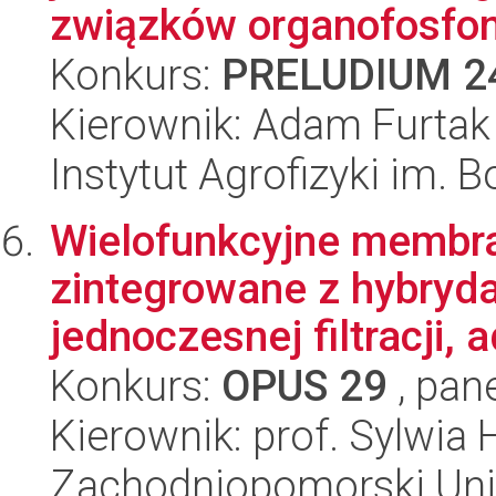
związków organofosfon
Konkurs:
PRELUDIUM 2
Kierownik: Adam Furtak
Instytut Agrofizyki im.
Wielofunkcyjne membra
zintegrowane z hybry
jednoczesnej filtracji, a
Konkurs:
OPUS 29
, pan
Kierownik: prof. Sylwia 
Zachodniopomorski Uni