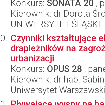
Konkurs:
SONATA 20
, 
Kierownik: dr Dorota Śr
UNIWERSYTET ŚLĄSKI
Czynniki kształtujące 
drapieżników na zagroż
urbanizacji
Konkurs:
OPUS 28
, pan
Kierownik: dr hab. Sab
Uniwersytet Warszawsk
Pływające wyspy na ba