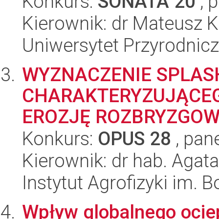
Konkurs:
SONATA 20
, 
Kierownik: dr Mateusz K
Uniwersytet Przyrodnic
WYZNACZENIE SPLAS
CHARAKTERYZUJĄCEG
EROZJĘ ROZBRYZGO
Konkurs:
OPUS 28
, pan
Kierownik: dr hab. Agat
Instytut Agrofizyki im.
Wpływ globalnego ociep