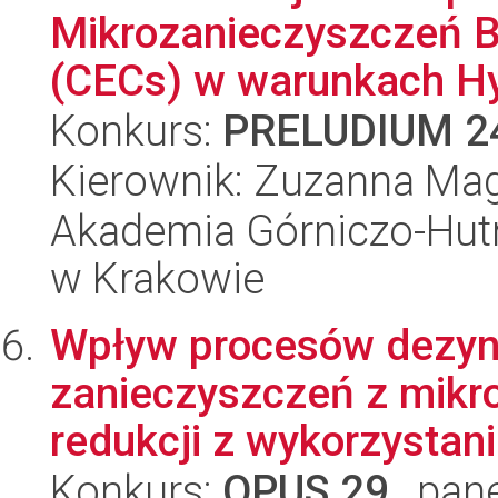
Mikrozanieczyszczeń 
(CECs) w warunkach Hy
Konkurs:
PRELUDIUM 2
Kierownik: Zuzanna Ma
Akademia Górniczo-Hutn
w Krakowie
Wpływ procesów dezynf
zanieczyszczeń z mikro
redukcji z wykorzystani
Konkurs:
OPUS 29
, pan