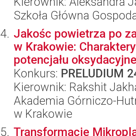
Kierownik: Aleksandra 
Szkoła Główna Gospoda
Jakośc powietrza po za
w Krakowie: Charakter
potencjału oksydacyjne.
Konkurs:
PRELUDIUM 2
Kierownik: Rakshit Jakh
Akademia Górniczo-Hutn
w Krakowie
Transformacje Mikropla