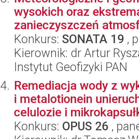
wysokich oraz ekstrema
zanieczyszczeń atmosf
Konkurs:
SONATA 19
, 
Kierownik: dr Artur Rys
Instytut Geofizyki PAN
Remediacja wody z wyk
i metalotionein unieru
celulozie i mikrokapsułk
Konkurs:
OPUS 26
, pan