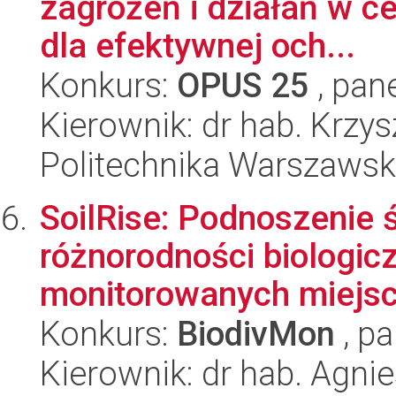
zagrożeń i działań w c
dla efektywnej och...
Konkurs:
OPUS 25
, pan
Kierownik: dr hab. Krzy
Politechnika Warszaws
SoilRise: Podnoszenie
różnorodności biologicz
monitorowanych miejsc 
Konkurs:
BiodivMon
, pa
Kierownik: dr hab. Agn