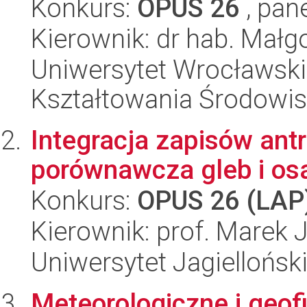
Konkurs:
OPUS 26
, pan
Kierownik: dr hab. Małg
Uniwersytet Wrocławski,
Kształtowania Środowi
Integracja zapisów ant
porównawcza gleb i os
Konkurs:
OPUS 26 (LAP
Kierownik: prof. Marek 
Uniwersytet Jagielloński
Meteorologiczne i geof