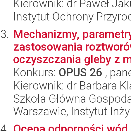
Kierownik: dr Paweł Ja
Instytut Ochrony Przyr
Mechanizmy, parametry
zastosowania roztworó
oczyszczania gleby z me
Konkurs:
OPUS 26
, pan
Kierownik: dr Barbara Kl
Szkoła Główna Gospoda
Warszawie, Instytut Inży
Ocena odporności wód