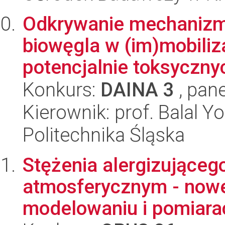
Odkrywanie mechanizm
biowęgla w (im)mobiliza
potencjalnie toksycznyc
Konkurs:
DAINA 3
, pane
Kierownik: prof. Balal Y
Politechnika Śląska
Stężenia alergizująceg
atmosferycznym - nowe
modelowaniu i pomiara