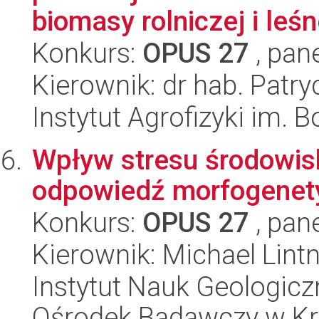
biomasy rolniczej i leśne
Konkurs:
OPUS 27
, pan
Kierownik: dr hab. Patry
Instytut Agrofizyki im.
Wpływ stresu środowisk
odpowiedź morfogenety
Konkurs:
OPUS 27
, pan
Kierownik: Michael Lint
Instytut Nauk Geologic
Ośrodek Badawczy w K