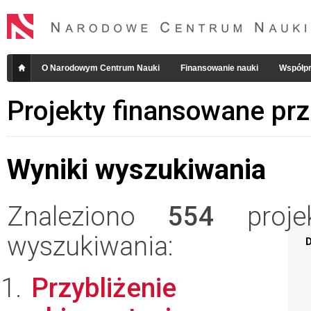
O Narodowym Centrum Nauki
Finansowanie nauki
Współpr
Projekty finansowane pr
Wyniki wyszukiwania
Znaleziono
554
projek
wyszukiwania:
D
Przybliżenie