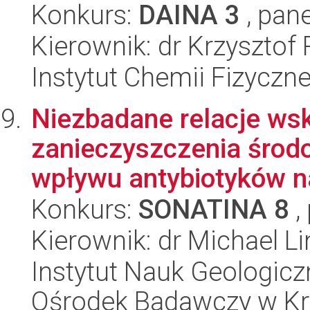
Konkurs:
DAINA 3
, pane
Kierownik: dr Krzysztof
Instytut Chemii Fizyczn
Niezbadane relacje ws
zanieczyszczenia środ
wpływu antybiotyków na
Konkurs:
SONATINA 8
,
Kierownik: dr Michael Li
Instytut Nauk Geologic
Ośrodek Badawczy w K