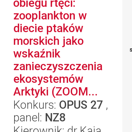
obiegu rtęci:
zooplankton w
diecie ptaków
morskich jako
wskaźnik
S
zanieczyszczenia
ekosystemów
Arktyki (ZOOM...
Konkurs:
OPUS 27
,
panel:
NZ8
Kierownik: dr Kaja