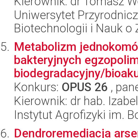
Kierownik: dr Tomasz W
Uniwersytet Przyrodnic
Biotechnologii i Nauk o
Metabolizm jednokomó
bakteryjnych egzopolim
biodegradacyjny/bioaku
Konkurs:
OPUS 26
, pan
Kierownik: dr hab. Izab
Instytut Agrofizyki im.
Dendroremediacja arse