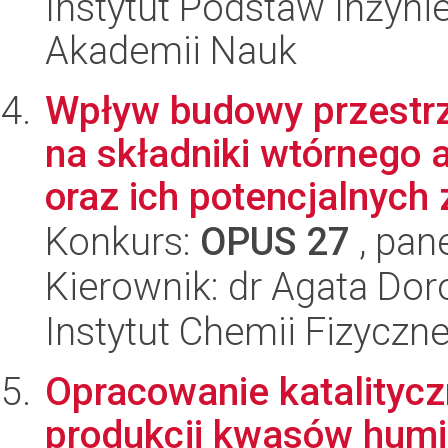
Instytut Podstaw Inżynie
Akademii Nauk
Wpływ budowy przestrz
na składniki wtórnego
oraz ich potencjalnych z
Konkurs:
OPUS 27
, pan
Kierownik: dr Agata Dor
Instytut Chemii Fizyczn
Opracowanie katalityc
produkcji kwasów hum