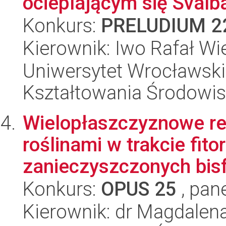
ocieplającym się Svalb
Konkurs:
PRELUDIUM 2
Kierownik: Iwo Rafał Wi
Uniwersytet Wrocławski,
Kształtowania Środowi
Wielopłaszczyznowe re
roślinami w trakcie fit
zanieczyszczonych bisf
Konkurs:
OPUS 25
, pan
Kierownik: dr Magdalen