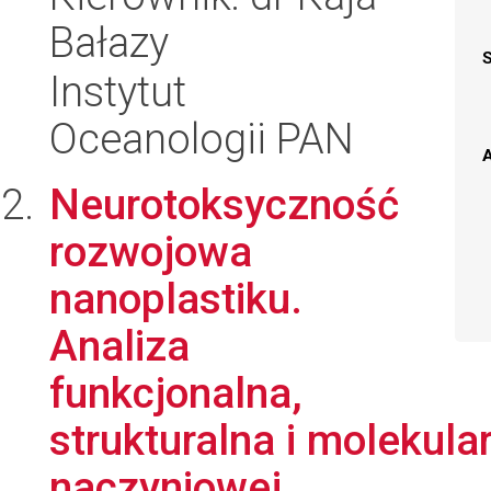
Bałazy
Instytut
Oceanologii PAN
A
Neurotoksyczność
rozwojowa
nanoplastiku.
Analiza
funkcjonalna,
strukturalna i molekul
naczyniowej ...