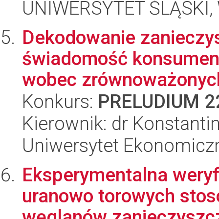
UNIWERSYTET ŚLĄSKI, W
Dekodowanie zanieczys
świadomość konsument
wobec zrównoważonych 
Konkurs:
PRELUDIUM 2
Kierownik: dr Konstant
Uniwersytet Ekonomicz
Eksperymentalna weryfi
uranowo torowych stos
węglanów zanieczyszcz