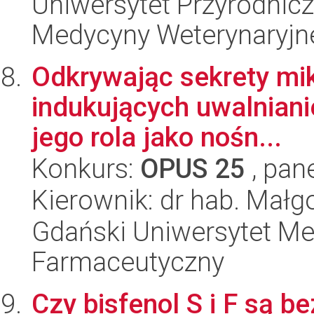
Uniwersytet Przyrodnicz
Medycyny Weterynaryjne
Odkrywając sekrety mik
indukujących uwalniani
jego rola jako nośn...
Konkurs:
OPUS 25
, pan
Kierownik: dr hab. Mał
Gdański Uniwersytet Me
Farmaceutyczny
Czy bisfenol S i F są 