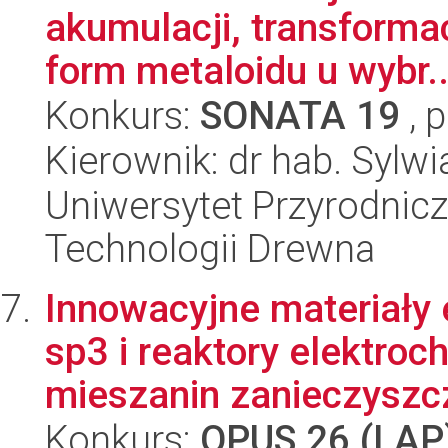
akumulacji, transforma
form metaloidu u wybr..
Konkurs:
SONATA 19
, 
Kierownik: dr hab. Sylw
Uniwersytet Przyrodnicz
Technologii Drewna
Innowacyjne materiały 
sp3 i reaktory elektro
mieszanin zanieczyszcz
Konkurs:
OPUS 26 (LAP