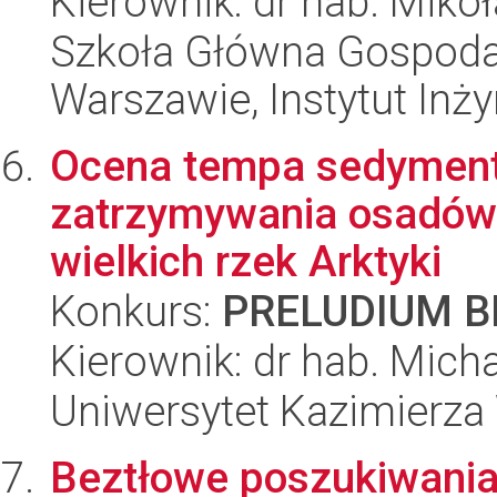
Kierownik: dr hab. Mikoł
Szkoła Główna Gospoda
Warszawie, Instytut Inży
Ocena tempa sedymenta
zatrzymywania osadów 
wielkich rzek Arktyki
Konkurs:
PRELUDIUM BI
Kierownik: dr hab. Mich
Uniwersytet Kazimierza
Beztłowe poszukiwani