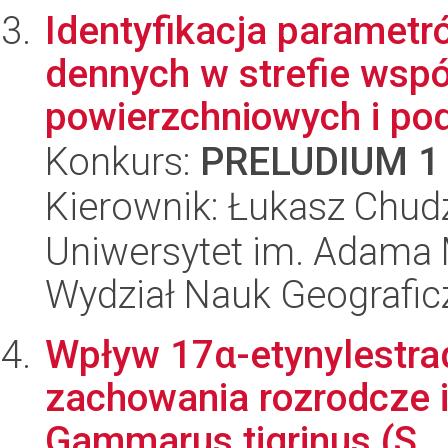
Identyfikacja parametr
dennych w strefie wspó
powierzchniowych i po
Konkurs:
PRELUDIUM 1
Kierownik: Łukasz Chud
Uniwersytet im. Adama 
Wydział Nauk Geografic
Wpływ 17α-etynylestrad
zachowania rozrodcze i
Gammarus tigrinus (S..