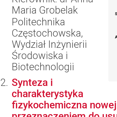
Maria Grobelak
Politechnika
Częstochowska,
A
Wydział Inżynierii
Środowiska i
Biotechnologii
Synteza i
charakterystyka
fizykochemiczna nowej
przeznaczeniem do usuw