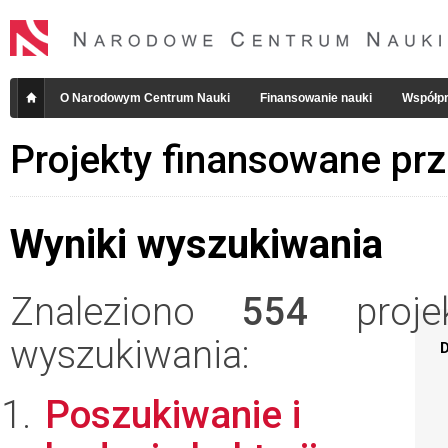
O Narodowym Centrum Nauki
Finansowanie nauki
Współpr
Projekty finansowane pr
Wyniki wyszukiwania
Znaleziono
554
projek
wyszukiwania:
D
Poszukiwanie i