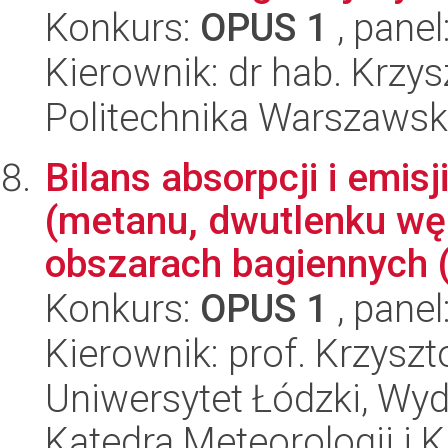
Konkurs:
OPUS 1
, panel
Kierownik: dr hab. Krzy
Politechnika Warszaws
Bilans absorpcji i emis
(metanu, dwutlenku węg
obszarach bagiennych (
Konkurs:
OPUS 1
, panel
Kierownik: prof. Krzyszt
Uniwersytet Łódzki, Wyd
Katedra Meteorologii i K