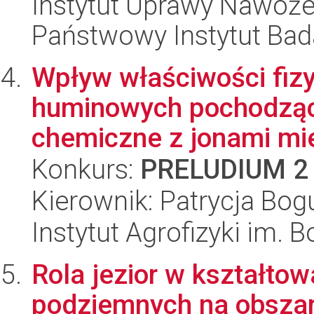
Instytut Uprawy Nawoże
Państwowy Instytut Ba
Wpływ właściwości fi
huminowych pochodzącyc
chemiczne z jonami mied
Konkurs:
PRELUDIUM 2
Kierownik: Patrycja Bog
Instytut Agrofizyki im.
Rola jezior w kształtow
podziemnych na obsza