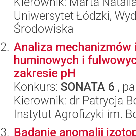
Kierownik: Marta Natal
Uniwersytet Łódzki, Wydz
Środowiska
Analiza mechanizmów i
huminowych i fulwowyc
zakresie pH
Konkurs:
SONATA 6
, pa
Kierownik: dr Patrycja 
Instytut Agrofizyki im.
Badanie anomalii izo