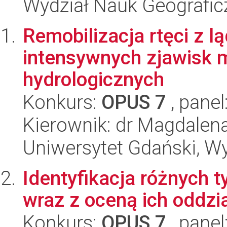
Wydział Nauk Geografic
Remobilizacja rtęci z
intensywnych zjawisk 
hydrologicznych
Konkurs:
OPUS 7
, panel
Kierownik: dr Magdalen
Uniwersytet Gdański, Wyd
Identyfikacja różnych
wraz z oceną ich oddz
Konkurs:
OPUS 7
, panel