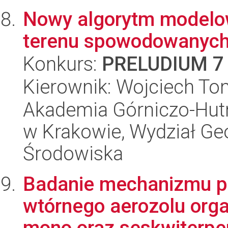
Nowy algorytm modelow
terenu spowodowanych
Konkurs:
PRELUDIUM 7
Kierownik: Wojciech To
Akademia Górniczo-Hutn
w Krakowie, Wydział Geod
Środowiska
Badanie mechanizmu p
wtórnego aerozolu orga
mono oraz seskwiterpe