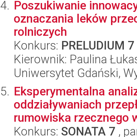
Poszukiwanie innowacy
oznaczania leków prze
rolniczych
Konkurs:
PRELUDIUM 7
Kierownik: Paulina Łuk
Uniwersytet Gdański, W
Eksperymentalna anali
oddziaływaniach przepł
rumowiska rzecznego w 
Konkurs:
SONATA 7
, pa