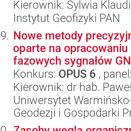
Kierownik: Sylwia Klaud
Instytut Geofizyki PAN
Nowe metody precyzyj
oparte na opracowaniu 
fazowych sygnałów GNS
Konkurs:
OPUS 6
, panel
Kierownik: dr hab. Pawe
Uniwersytet Warmińsko-
Geodezji i Gospodarki P
Zasoby węgla organicz