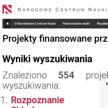
O Narodowym Centrum Nauki
Finansowanie nauki
Współpr
Projekty finansowane pr
Wyniki wyszukiwania
Znaleziono
554
projek
wyszukiwania:
D
Rozpoznanie