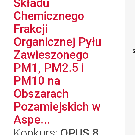
Składu
Chemicznego
Frakcji
Organicznej Pyłu
Zawieszonego
S
PM1, PM2.5 i
PM10 na
Obszarach
Pozamiejskich w
Aspe...
Konkurs:
OPUS 8
,