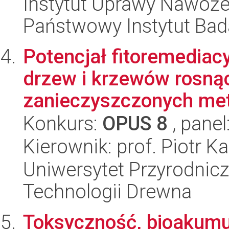
Instytut Uprawy Nawoże
Państwowy Instytut Ba
Potencjał fitoremedia
drzew i krzewów rosną
zanieczyszczonych meta
Konkurs:
OPUS 8
, panel
Kierownik: prof. Piotr K
Uniwersytet Przyrodnicz
Technologii Drewna
Toksyczność, bioakumul