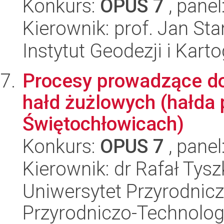
Konkurs:
OPUS 7
, panel
Kierownik: prof. Jan Sta
Instytut Geodezji i Kartog
Procesy prowadzące do
hałd żużlowych (hałda 
Świętochłowicach)
Konkurs:
OPUS 7
, panel
Kierownik: dr Rafał Tysz
Uniwersytet Przyrodnic
Przyrodniczo-Technolog