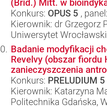
(Brid.) Mitt. w bioindykac
Konkurs:
OPUS 5
, panel
Kierownik: dr Grzegorz 
Uniwersytet Wrocławski
Badanie modyfikacji c
Revelvy (obszar fiordu
zanieczyszczenia antro.
Konkurs:
PRELUDIUM 5
Kierownik: Katarzyna M
Politechnika Gdańska, 