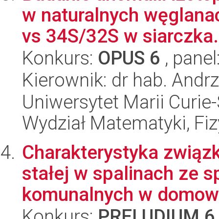
w naturalnych węglanac
vs 34S/32S w siarczka.
Konkurs:
OPUS 6
, panel
Kierownik: dr hab. Andrz
Uniwersytet Marii Curie-
Wydział Matematyki, Fizy
Charakterystyka związ
stałej w spalinach ze 
komunalnych w domowy
Konkurs:
PRELUDIUM 6