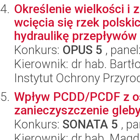
Określenie wielkości i
wcięcia się rzek polski
hydraulikę przepływów 
Konkurs:
OPUS 5
, panel
Kierownik: dr hab. Bart
Instytut Ochrony Przyr
Wpływ PCDD/PCDF z o
zanieczyszczenie gleby
Konkurs:
SONATA 5
, pa
Kierownik: dr hab. Magd