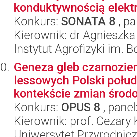
konduktywnością elektr
Konkurs:
SONATA 8
, pa
Kierownik: dr Agnieszk
Instytut Agrofizyki im.
Geneza gleb czarnozie
lessowych Polski połu
kontekście zmian środo
Konkurs:
OPUS 8
, panel
Kierownik: prof. Cezary
Uniwersytet Przyrodnic