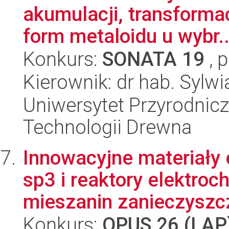
akumulacji, transforma
form metaloidu u wybr..
Konkurs:
SONATA 19
, 
Kierownik: dr hab. Sylw
Uniwersytet Przyrodnicz
Technologii Drewna
Innowacyjne materiały 
sp3 i reaktory elektro
mieszanin zanieczyszcz
Konkurs:
OPUS 26 (LAP