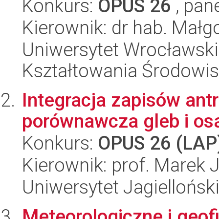
Konkurs:
OPUS 26
, pan
Kierownik: dr hab. Małg
Uniwersytet Wrocławski,
Kształtowania Środowi
Integracja zapisów ant
porównawcza gleb i os
Konkurs:
OPUS 26 (LAP
Kierownik: prof. Marek 
Uniwersytet Jagielloński
Meteorologiczne i geof