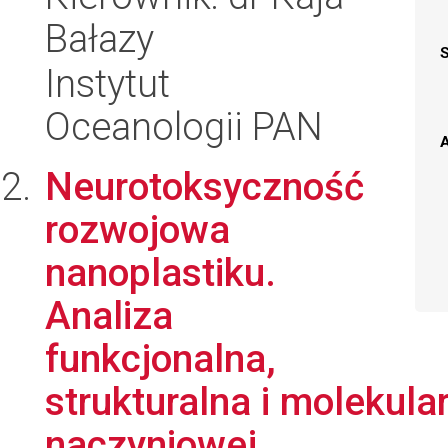
Bałazy
Instytut
Oceanologii PAN
A
Neurotoksyczność
rozwojowa
nanoplastiku.
Analiza
funkcjonalna,
strukturalna i molekul
naczyniowej ...