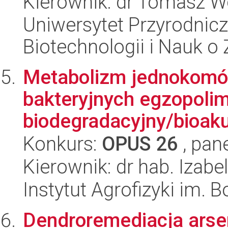
Kierownik: dr Tomasz W
Uniwersytet Przyrodnic
Biotechnologii i Nauk o
Metabolizm jednokomó
bakteryjnych egzopolim
biodegradacyjny/bioaku
Konkurs:
OPUS 26
, pan
Kierownik: dr hab. Izab
Instytut Agrofizyki im.
Dendroremediacja arse