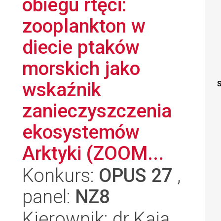
obiegu rtęci:
zooplankton w
diecie ptaków
morskich jako
wskaźnik
S
zanieczyszczenia
ekosystemów
Arktyki (ZOOM...
Konkurs:
OPUS 27
,
panel:
NZ8
Kierownik: dr Kaja