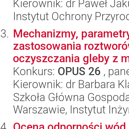
Kierownik: dr Paweł Ja
Instytut Ochrony Przyr
Mechanizmy, parametry
zastosowania roztworó
oczyszczania gleby z me
Konkurs:
OPUS 26
, pan
Kierownik: dr Barbara Kl
Szkoła Główna Gospoda
Warszawie, Instytut Inży
Ocena odporności wód