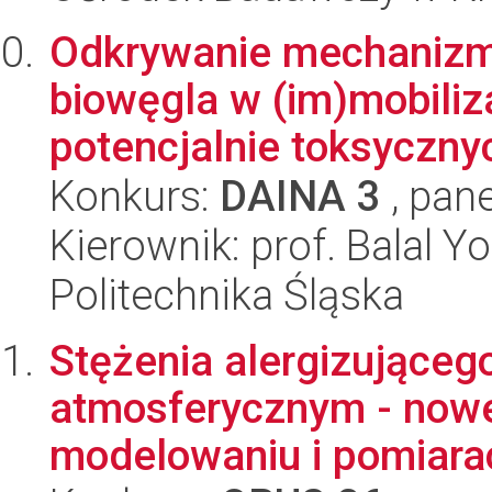
Odkrywanie mechanizm
biowęgla w (im)mobiliza
potencjalnie toksycznyc
Konkurs:
DAINA 3
, pane
Kierownik: prof. Balal Y
Politechnika Śląska
Stężenia alergizująceg
atmosferycznym - nowe
modelowaniu i pomiara