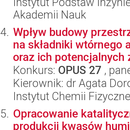
Instytut Podstaw Inżynie
Akademii Nauk
Wpływ budowy przestrz
na składniki wtórnego
oraz ich potencjalnych z
Konkurs:
OPUS 27
, pan
Kierownik: dr Agata Dor
Instytut Chemii Fizyczn
Opracowanie katalityc
produkcji kwasów hum