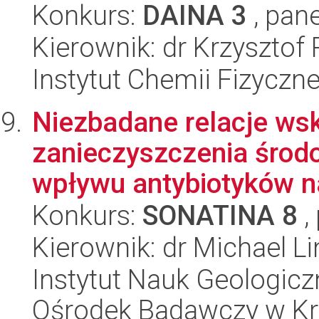
Konkurs:
DAINA 3
, pane
Kierownik: dr Krzysztof
Instytut Chemii Fizyczn
Niezbadane relacje ws
zanieczyszczenia środ
wpływu antybiotyków na
Konkurs:
SONATINA 8
,
Kierownik: dr Michael Li
Instytut Nauk Geologic
Ośrodek Badawczy w K