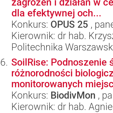
zagrożeń i działań w c
dla efektywnej och...
Konkurs:
OPUS 25
, pan
Kierownik: dr hab. Krzy
Politechnika Warszaws
SoilRise: Podnoszenie
różnorodności biologicz
monitorowanych miejsc 
Konkurs:
BiodivMon
, pa
Kierownik: dr hab. Agn