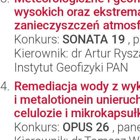
wysokich oraz ekstrema
zanieczyszczeń atmosf
Konkurs:
SONATA 19
, 
Kierownik: dr Artur Rys
Instytut Geofizyki PAN
Remediacja wody z wyk
i metalotionein unieru
celulozie i mikrokapsułk
Konkurs:
OPUS 26
, pan