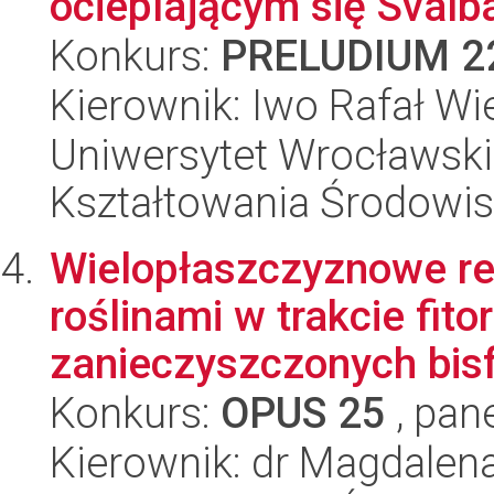
ocieplającym się Svalb
Konkurs:
PRELUDIUM 2
Kierownik: Iwo Rafał Wi
Uniwersytet Wrocławski,
Kształtowania Środowi
Wielopłaszczyznowe re
roślinami w trakcie fit
zanieczyszczonych bisf
Konkurs:
OPUS 25
, pan
Kierownik: dr Magdalen