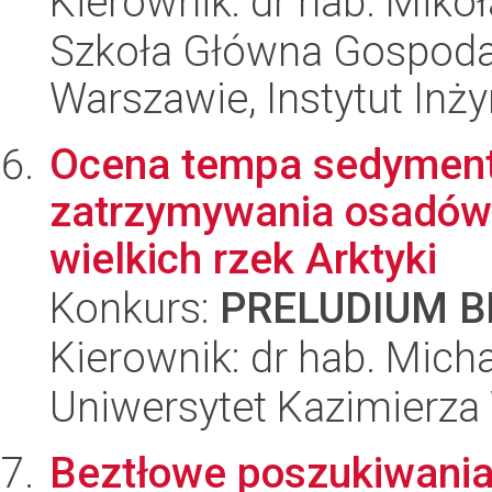
Kierownik: dr hab. Mikoł
Szkoła Główna Gospoda
Warszawie, Instytut Inży
Ocena tempa sedymenta
zatrzymywania osadów 
wielkich rzek Arktyki
Konkurs:
PRELUDIUM BI
Kierownik: dr hab. Mich
Uniwersytet Kazimierza
Beztłowe poszukiwani