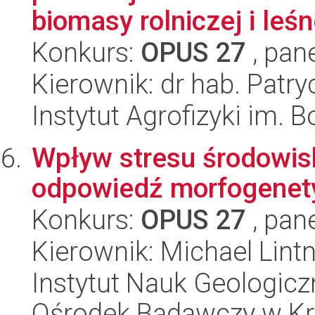
biomasy rolniczej i leśne
Konkurs:
OPUS 27
, pan
Kierownik: dr hab. Patry
Instytut Agrofizyki im.
Wpływ stresu środowisk
odpowiedź morfogenety
Konkurs:
OPUS 27
, pan
Kierownik: Michael Lint
Instytut Nauk Geologic
Ośrodek Badawczy w K