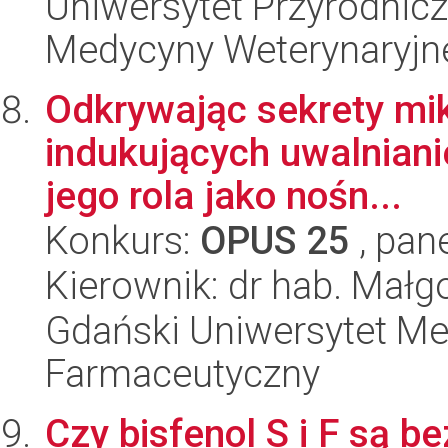
Uniwersytet Przyrodnicz
Medycyny Weterynaryjne
Odkrywając sekrety mik
indukujących uwalniani
jego rola jako nośn...
Konkurs:
OPUS 25
, pan
Kierownik: dr hab. Mał
Gdański Uniwersytet Me
Farmaceutyczny
Czy bisfenol S i F są 