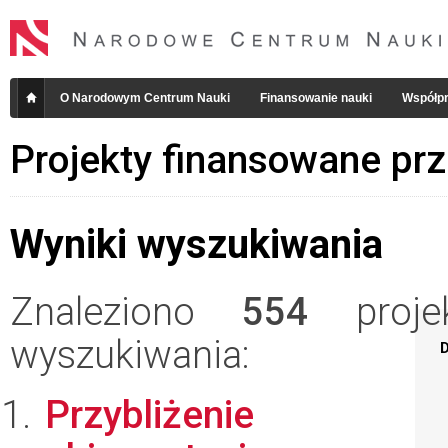
O Narodowym Centrum Nauki
Finansowanie nauki
Współpr
Projekty finansowane pr
Wyniki wyszukiwania
Znaleziono
554
projek
wyszukiwania:
D
Przybliżenie