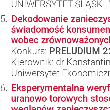
UNIWERSYTET ŚLĄSKI, W
Dekodowanie zanieczys
świadomość konsument
wobec zrównoważonych 
Konkurs:
PRELUDIUM 2
Kierownik: dr Konstant
Uniwersytet Ekonomicz
Eksperymentalna weryfi
uranowo torowych stos
węglanów zanieczyszcz