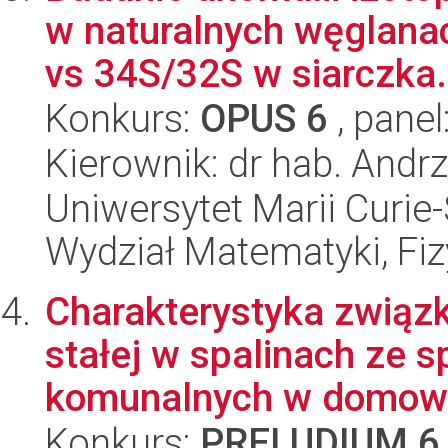
w naturalnych węglanac
vs 34S/32S w siarczka.
Konkurs:
OPUS 6
, panel
Kierownik: dr hab. Andrz
Uniwersytet Marii Curie-
Wydział Matematyki, Fizy
Charakterystyka związ
stałej w spalinach ze 
komunalnych w domowy
Konkurs:
PRELUDIUM 6