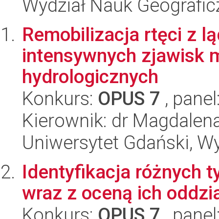
Wydział Nauk Geografic
Remobilizacja rtęci z
intensywnych zjawisk 
hydrologicznych
Konkurs:
OPUS 7
, panel
Kierownik: dr Magdalen
Uniwersytet Gdański, Wyd
Identyfikacja różnych
wraz z oceną ich oddz
Konkurs:
OPUS 7
, panel