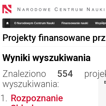
O Narodowym Centrum Nauki
Finansowanie nauki
Współpr
Projekty finansowane pr
Wyniki wyszukiwania
Znaleziono
554
projek
wyszukiwania:
D
Rozpoznanie