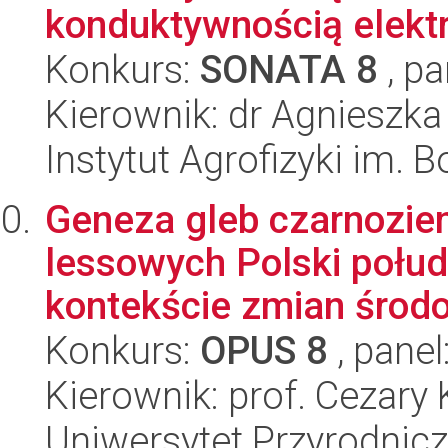
konduktywnością elektr
Konkurs:
SONATA 8
, pa
Kierownik: dr Agnieszk
Instytut Agrofizyki im.
Geneza gleb czarnozie
lessowych Polski połu
kontekście zmian środo
Konkurs:
OPUS 8
, panel
Kierownik: prof. Cezary
Uniwersytet Przyrodnic