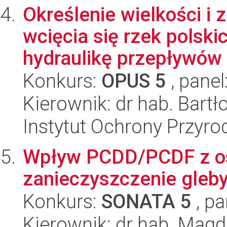
Określenie wielkości i
wcięcia się rzek polski
hydraulikę przepływów 
Konkurs:
OPUS 5
, panel
Kierownik: dr hab. Bart
Instytut Ochrony Przyr
Wpływ PCDD/PCDF z o
zanieczyszczenie gleby
Konkurs:
SONATA 5
, pa
Kierownik: dr hab. Magd