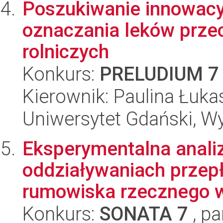
Poszukiwanie innowacy
oznaczania leków prze
rolniczych
Konkurs:
PRELUDIUM 7
Kierownik: Paulina Łuk
Uniwersytet Gdański, W
Eksperymentalna anali
oddziaływaniach przepł
rumowiska rzecznego w 
Konkurs:
SONATA 7
, pa