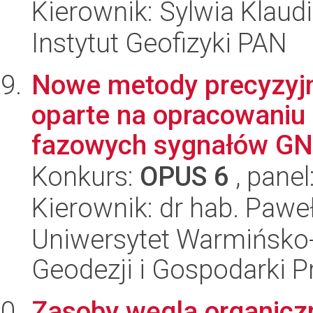
Kierownik: Sylwia Klaud
Instytut Geofizyki PAN
Nowe metody precyzyj
oparte na opracowaniu 
fazowych sygnałów GNS
Konkurs:
OPUS 6
, panel
Kierownik: dr hab. Pawe
Uniwersytet Warmińsko-
Geodezji i Gospodarki P
Zasoby węgla organicz