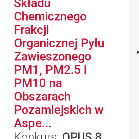
Składu
Chemicznego
Frakcji
Organicznej Pyłu
Zawieszonego
S
PM1, PM2.5 i
PM10 na
Obszarach
Pozamiejskich w
Aspe...
Konkurs:
OPUS 8
,