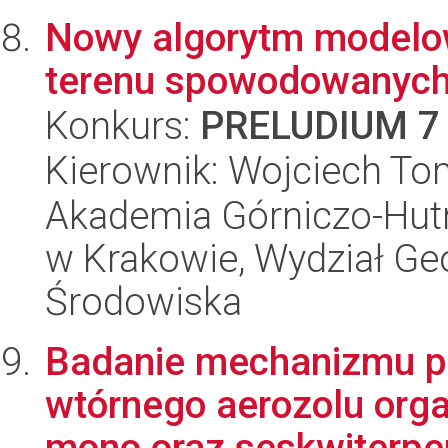
Nowy algorytm modelow
terenu spowodowanych
Konkurs:
PRELUDIUM 7
Kierownik: Wojciech To
Akademia Górniczo-Hutn
w Krakowie, Wydział Geod
Środowiska
Badanie mechanizmu p
wtórnego aerozolu orga
mono oraz seskwiterpe