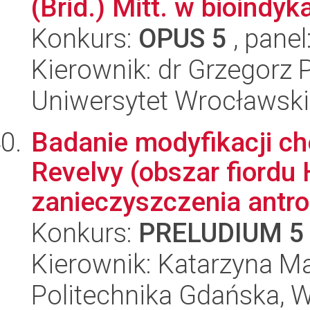
(Brid.) Mitt. w bioindykac
Konkurs:
OPUS 5
, panel
Kierownik: dr Grzegorz 
Uniwersytet Wrocławski
Badanie modyfikacji c
Revelvy (obszar fiordu
zanieczyszczenia antro.
Konkurs:
PRELUDIUM 5
Kierownik: Katarzyna M
Politechnika Gdańska, 