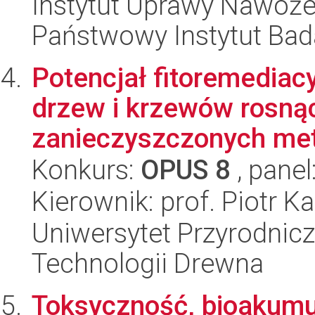
Instytut Uprawy Nawoże
Państwowy Instytut Ba
Potencjał fitoremedia
drzew i krzewów rosną
zanieczyszczonych meta
Konkurs:
OPUS 8
, panel
Kierownik: prof. Piotr K
Uniwersytet Przyrodnicz
Technologii Drewna
Toksyczność, bioakumul