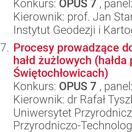
Konkurs:
OPUS 7
, panel
Kierownik: prof. Jan Sta
Instytut Geodezji i Kartog
Procesy prowadzące do
hałd żużlowych (hałda 
Świętochłowicach)
Konkurs:
OPUS 7
, panel
Kierownik: dr Rafał Tysz
Uniwersytet Przyrodnic
Przyrodniczo-Technolog