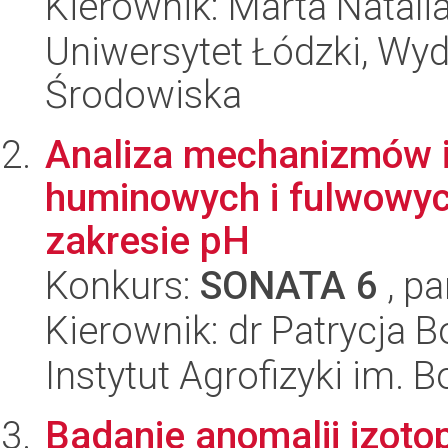
Kierownik: Marta Natal
Uniwersytet Łódzki, Wydz
Środowiska
Analiza mechanizmów i
huminowych i fulwowyc
zakresie pH
Konkurs:
SONATA 6
, pa
Kierownik: dr Patrycja 
Instytut Agrofizyki im.
Badanie anomalii izo