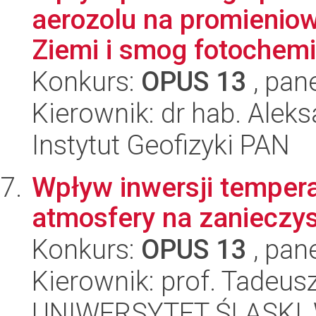
aerozolu na promieniow
Ziemi i smog fotochemi
Konkurs:
OPUS 13
, pan
Kierownik: dr hab. Alek
Instytut Geofizyki PAN
Wpływ inwersji tempera
atmosfery na zanieczy
Konkurs:
OPUS 13
, pan
Kierownik: prof. Tadeus
UNIWERSYTET ŚLĄSKI, W