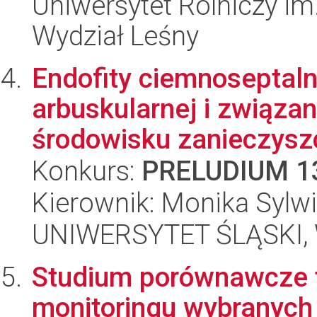
Uniwersytet Rolniczy im
Wydział Leśny
Endofity ciemnoseptaln
arbuskularnej i związan
środowisku zanieczysz
Konkurs:
PRELUDIUM 1
Kierownik: Monika Sylw
UNIWERSYTET ŚLĄSKI, W
Studium porównawcze t
monitoringu wybranych