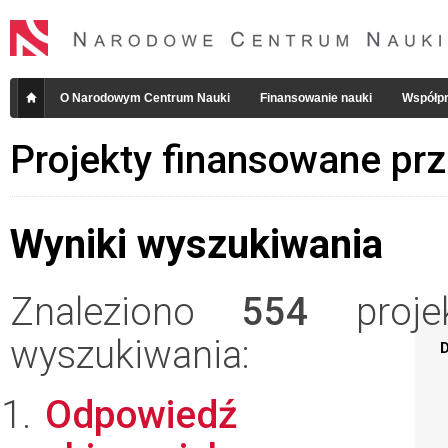
O Narodowym Centrum Nauki
Finansowanie nauki
Współpr
Projekty finansowane pr
Wyniki wyszukiwania
Znaleziono
554
projek
wyszukiwania:
D
Odpowiedź