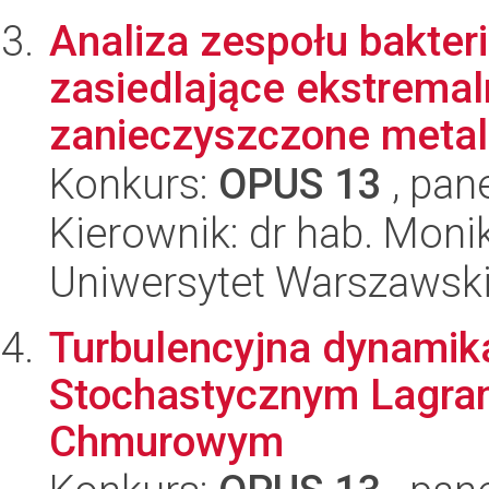
Analiza zespołu bakter
zasiedlające ekstrema
zanieczyszczone metala
Konkurs:
OPUS 13
, pan
Kierownik: dr hab. Moni
Uniwersytet Warszawski,
Turbulencyjna dynamika
Stochastycznym Lagra
Chmurowym