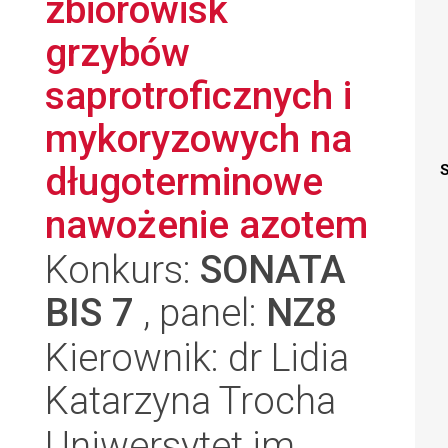
zbiorowisk
grzybów
saprotroficznych i
mykoryzowych na
długoterminowe
S
nawożenie azotem
Konkurs:
SONATA
BIS 7
, panel:
NZ8
Kierownik: dr Lidia
Katarzyna Trocha
Uniwersytet im.