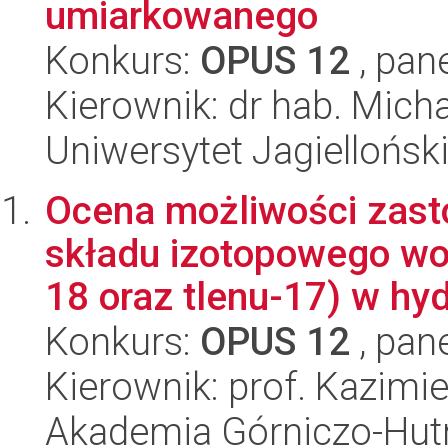
umiarkowanego
Konkurs:
OPUS 12
, pan
Kierownik: dr hab. Mich
Uniwersytet Jagielloński
Ocena możliwości zast
składu izotopowego wod
18 oraz tlenu-17) w hyd
Konkurs:
OPUS 12
, pan
Kierownik: prof. Kazimi
Akademia Górniczo-Hutn