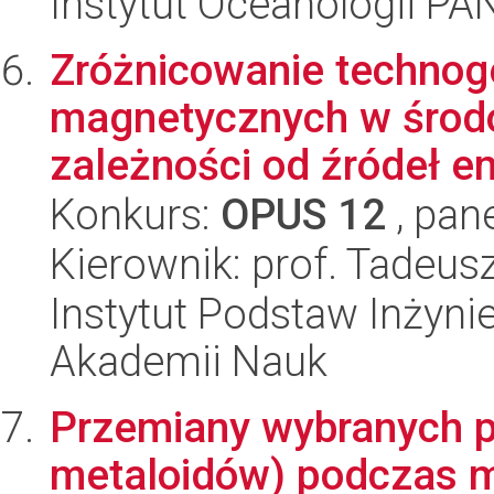
Instytut Oceanologii PA
Zróżnicowanie technog
magnetycznych w środ
zależności od źródeł emis
Konkurs:
OPUS 12
, pan
Kierownik: prof. Tadeus
Instytut Podstaw Inżynie
Akademii Nauk
Przemiany wybranych pi
metaloidów) podczas mi