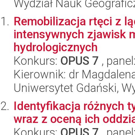
Wydział Nauk Geografic
Remobilizacja rtęci z
intensywnych zjawisk 
hydrologicznych
Konkurs:
OPUS 7
, panel
Kierownik: dr Magdalen
Uniwersytet Gdański, Wyd
Identyfikacja różnych
wraz z oceną ich oddz
Konkurs:
OPUS 7
, panel