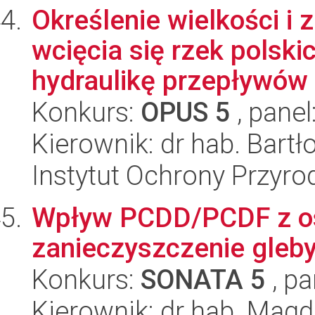
Określenie wielkości i
wcięcia się rzek polski
hydraulikę przepływów 
Konkurs:
OPUS 5
, panel
Kierownik: dr hab. Bart
Instytut Ochrony Przyr
Wpływ PCDD/PCDF z o
zanieczyszczenie gleby
Konkurs:
SONATA 5
, pa
Kierownik: dr hab. Magd