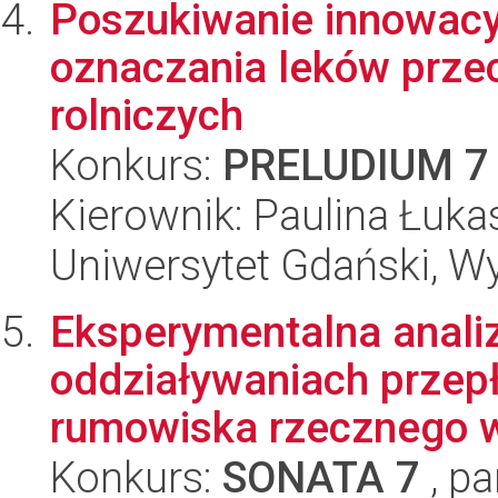
Poszukiwanie innowacy
oznaczania leków prze
rolniczych
Konkurs:
PRELUDIUM 7
Kierownik: Paulina Łuk
Uniwersytet Gdański, W
Eksperymentalna anali
oddziaływaniach przepł
rumowiska rzecznego w 
Konkurs:
SONATA 7
, pa