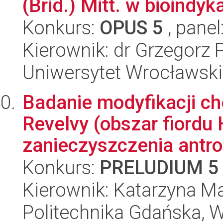
(Brid.) Mitt. w bioindykac
Konkurs:
OPUS 5
, panel
Kierownik: dr Grzegorz 
Uniwersytet Wrocławski
Badanie modyfikacji c
Revelvy (obszar fiordu
zanieczyszczenia antro.
Konkurs:
PRELUDIUM 5
Kierownik: Katarzyna M
Politechnika Gdańska, 