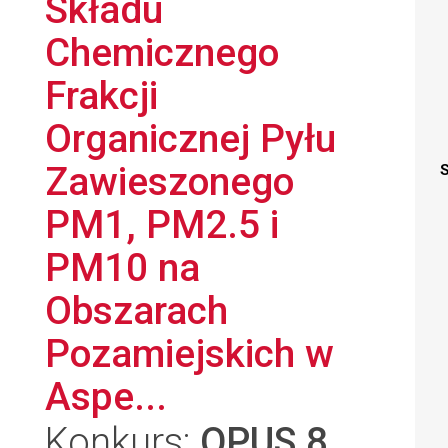
Składu
Chemicznego
Frakcji
Organicznej Pyłu
Zawieszonego
S
PM1, PM2.5 i
PM10 na
Obszarach
Pozamiejskich w
Aspe...
Konkurs:
OPUS 8
,