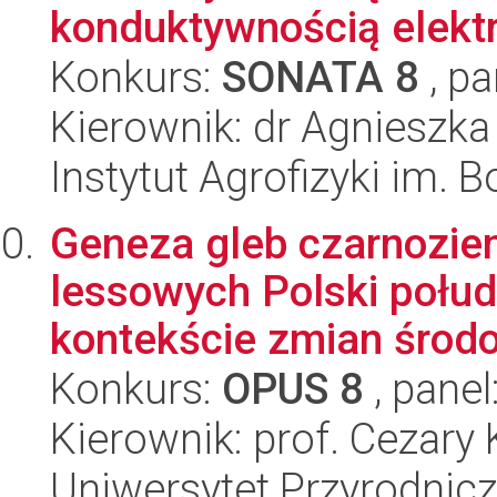
konduktywnością elektr
Konkurs:
SONATA 8
, pa
Kierownik: dr Agnieszk
Instytut Agrofizyki im.
Geneza gleb czarnozie
lessowych Polski połu
kontekście zmian środo
Konkurs:
OPUS 8
, panel
Kierownik: prof. Cezary
Uniwersytet Przyrodnic