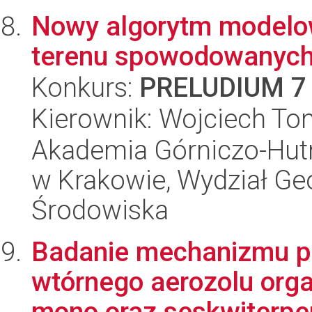
Nowy algorytm modelow
terenu spowodowanych
Konkurs:
PRELUDIUM 7
Kierownik: Wojciech To
Akademia Górniczo-Hutn
w Krakowie, Wydział Geod
Środowiska
Badanie mechanizmu p
wtórnego aerozolu orga
mono oraz seskwiterpe