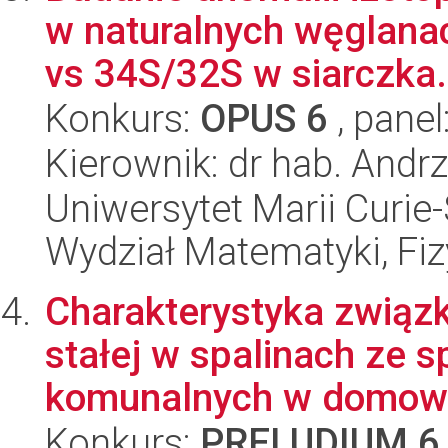
w naturalnych węglanac
vs 34S/32S w siarczka.
Konkurs:
OPUS 6
, panel
Kierownik: dr hab. Andrz
Uniwersytet Marii Curie-
Wydział Matematyki, Fizy
Charakterystyka związ
stałej w spalinach ze 
komunalnych w domowy
Konkurs:
PRELUDIUM 6