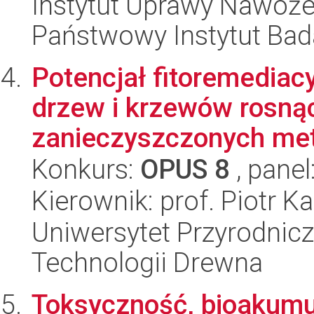
Instytut Uprawy Nawoże
Państwowy Instytut Ba
Potencjał fitoremedia
drzew i krzewów rosną
zanieczyszczonych meta
Konkurs:
OPUS 8
, panel
Kierownik: prof. Piotr K
Uniwersytet Przyrodnicz
Technologii Drewna
Toksyczność, bioakumul