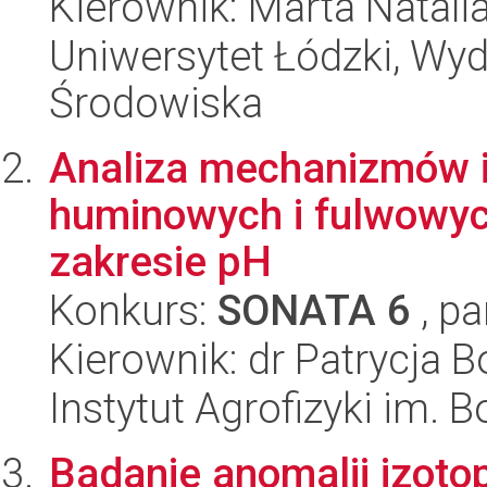
Kierownik: Marta Natal
Uniwersytet Łódzki, Wydz
Środowiska
Analiza mechanizmów i
huminowych i fulwowyc
zakresie pH
Konkurs:
SONATA 6
, pa
Kierownik: dr Patrycja 
Instytut Agrofizyki im.
Badanie anomalii izo