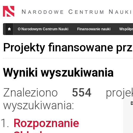
O Narodowym Centrum Nauki
Finansowanie nauki
Współpr
Projekty finansowane pr
Wyniki wyszukiwania
Znaleziono
554
projek
wyszukiwania:
D
Rozpoznanie