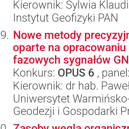
Kierownik: Sylwia Klaud
Instytut Geofizyki PAN
Nowe metody precyzyj
oparte na opracowaniu 
fazowych sygnałów GNS
Konkurs:
OPUS 6
, panel
Kierownik: dr hab. Pawe
Uniwersytet Warmińsko-
Geodezji i Gospodarki P
Zasoby węgla organicz