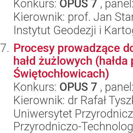
Konkurs:
OPUS 7
, panel
Kierownik: prof. Jan Sta
Instytut Geodezji i Kartog
Procesy prowadzące do
hałd żużlowych (hałda 
Świętochłowicach)
Konkurs:
OPUS 7
, panel
Kierownik: dr Rafał Tysz
Uniwersytet Przyrodnic
Przyrodniczo-Technolog