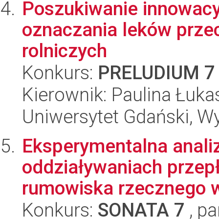
Poszukiwanie innowacy
oznaczania leków prze
rolniczych
Konkurs:
PRELUDIUM 7
Kierownik: Paulina Łuk
Uniwersytet Gdański, W
Eksperymentalna anali
oddziaływaniach przepł
rumowiska rzecznego w 
Konkurs:
SONATA 7
, pa