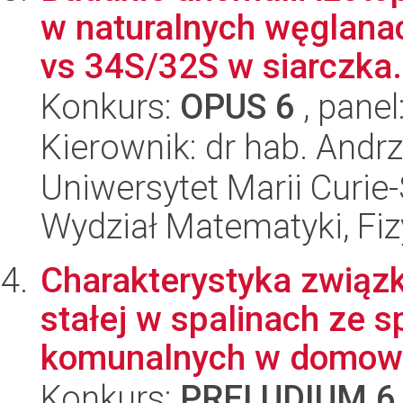
w naturalnych węglanac
vs 34S/32S w siarczka.
Konkurs:
OPUS 6
, panel
Kierownik: dr hab. Andrz
Uniwersytet Marii Curie-
Wydział Matematyki, Fizy
Charakterystyka związ
stałej w spalinach ze 
komunalnych w domowy
Konkurs:
PRELUDIUM 6