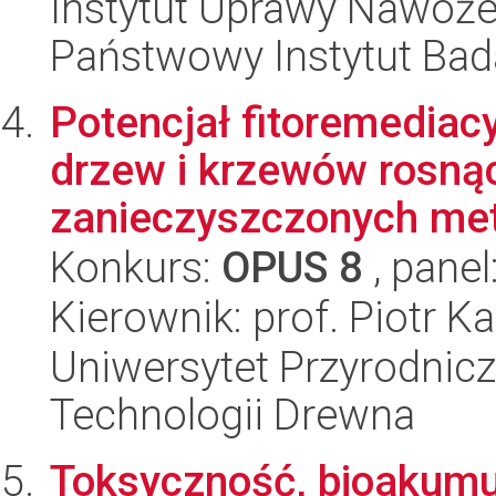
Instytut Uprawy Nawoże
Państwowy Instytut Ba
Potencjał fitoremedia
drzew i krzewów rosną
zanieczyszczonych meta
Konkurs:
OPUS 8
, panel
Kierownik: prof. Piotr K
Uniwersytet Przyrodnicz
Technologii Drewna
Toksyczność, bioakumul