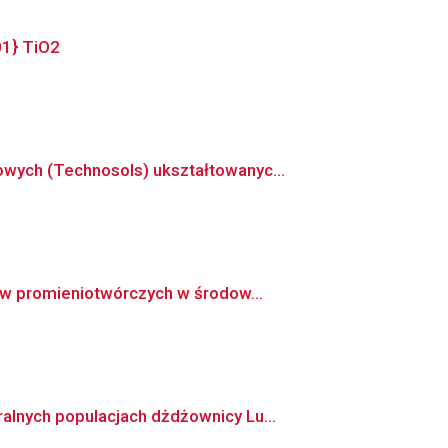
01} TiO2
wych (Technosols) ukształtowanyc...
ów promieniotwórczych w środow...
lnych populacjach dżdżownicy Lu...