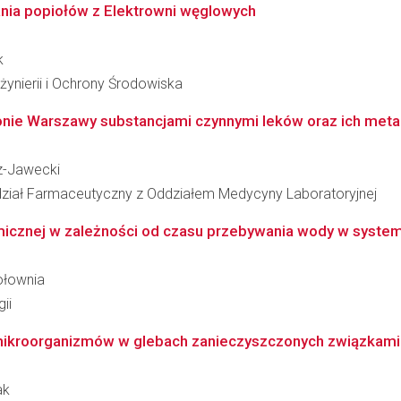
ia popiołów z Elektrowni węglowych
k
żynierii i Ochrony Środowiska
onie Warszawy substancjami czynnymi leków oraz ich meta
cz-Jawecki
ział Farmaceutyczny z Oddziałem Medycyny Laboratoryjnej
micznej w zależności od czasu przebywania wody w syst
ołownia
ii
mikroorganizmów w glebach zanieczyszczonych związkami 
ak