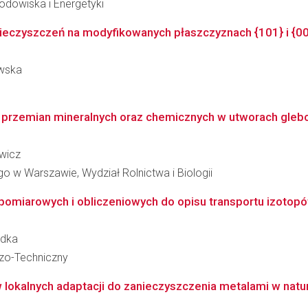
Środowiska i Energetyki
ieczyszczeń na modyfikowanych płaszczyznach {101} i {0
owska
przemian mineralnych oraz chemicznych w utworach glebo
wicz
 w Warszawie, Wydział Rolnictwa i Biologii
 pomiarowych i obliczeniowych do opisu transportu izotop
ódka
czo-Techniczny
kalnych adaptacji do zanieczyszczenia metalami w natura