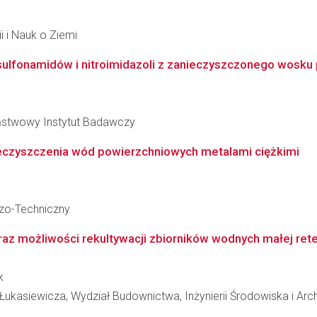
i i Nauk o Ziemi
sulfonamidów i nitroimidazoli z zanieczyszczonego wosku
aństwowy Instytut Badawczy
nieczyszczenia wód powierzchniowych metalami ciężkimi
czo-Techniczny
az możliwości rekultywacji zbiorników wodnych małej rete
k
ukasiewicza, Wydział Budownictwa, Inżynierii Środowiska i Arch