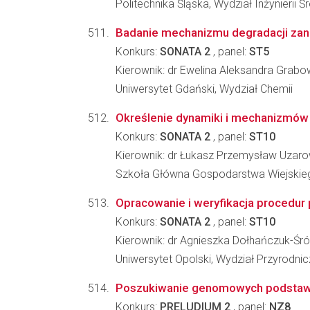
Politechnika Śląska, Wydział Inżynierii 
Badanie mechanizmu degradacji zan
Konkurs:
SONATA 2
, panel:
ST5
Kierownik: dr Ewelina Aleksandra Grab
Uniwersytet Gdański, Wydział Chemii
Określenie dynamiki i mechanizmów 
Konkurs:
SONATA 2
, panel:
ST10
Kierownik: dr Łukasz Przemysław Uzaro
Szkoła Główna Gospodarstwa Wiejskiego
Opracowanie i weryfikacja procedur
Konkurs:
SONATA 2
, panel:
ST10
Kierownik: dr Agnieszka Dołhańczuk-Śr
Uniwersytet Opolski, Wydział Przyrodni
Poszukiwanie genomowych podstaw lo
Konkurs:
PRELUDIUM 2
, panel:
NZ8