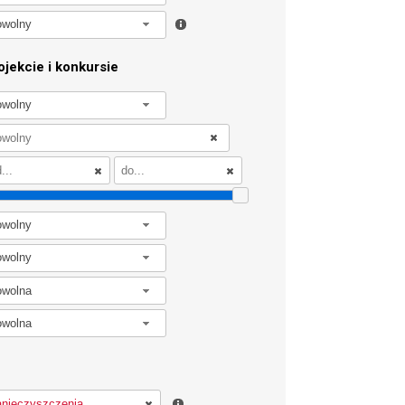
owolny
jekcie i konkursie
owolny
owolny
owolny
owolna
owolna