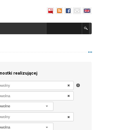
nostki realizującej
owolne
owolna