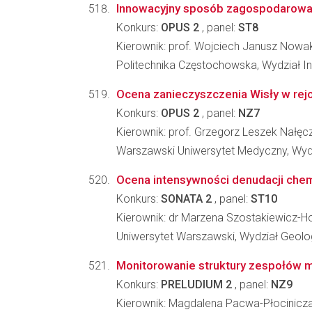
Innowacyjny sposób zagospodarowan
Konkurs:
OPUS 2
, panel:
ST8
Kierownik: prof. Wojciech Janusz Nowa
Politechnika Częstochowska, Wydział In
Ocena zanieczyszczenia Wisły w rej
Konkurs:
OPUS 2
, panel:
NZ7
Kierownik: prof. Grzegorz Leszek Nałę
Warszawski Uniwersytet Medyczny, Wyd
Ocena intensywności denudacji che
Konkurs:
SONATA 2
, panel:
ST10
Kierownik: dr Marzena Szostakiewicz-H
Uniwersytet Warszawski, Wydział Geolog
Monitorowanie struktury zespołów 
Konkurs:
PRELUDIUM 2
, panel:
NZ9
Kierownik: Magdalena Pacwa-Płocinicz