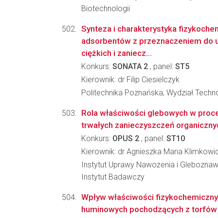
Biotechnologii
Synteza i charakterystyka fizykoch
adsorbentów z przeznaczeniem do u
ciężkich i zaniecz...
Konkurs:
SONATA 2
, panel:
ST5
Kierownik: dr Filip Ciesielczyk
Politechnika Poznańska, Wydział Techno
Rola właściwości glebowych w proc
trwałych zanieczyszczeń organiczny
Konkurs:
OPUS 2
, panel:
ST10
Kierownik: dr Agnieszka Maria Klimkow
Instytut Uprawy Nawożenia i Glebozna
Instytut Badawczy
Wpływ właściwości fizykochemiczn
huminowych pochodzących z torfów n