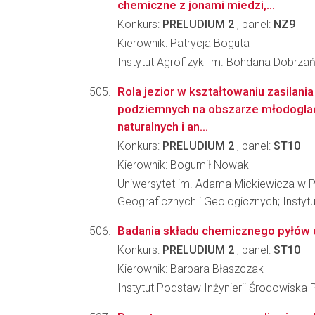
chemiczne z jonami miedzi,...
Konkurs:
PRELUDIUM 2
, panel:
NZ9
Kierownik: Patrycja Boguta
Instytut Agrofizyki im. Bohdana Dobrz
Rola jezior w kształtowaniu zasilani
podziemnych na obszarze młodogla
naturalnych i an...
Konkurs:
PRELUDIUM 2
, panel:
ST10
Kierownik: Bogumił Nowak
Uniwersytet im. Adama Mickiewicza w P
Geograficznych i Geologicznych; Instytu
Badania składu chemicznego pyłów d
Konkurs:
PRELUDIUM 2
, panel:
ST10
Kierownik: Barbara Błaszczak
Instytut Podstaw Inżynierii Środowiska 