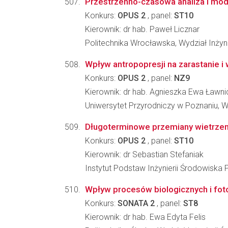
Przestrzenno-czasowa analiza i mo
Konkurs:
OPUS 2
, panel:
ST10
Kierownik: dr hab. Paweł Licznar
Politechnika Wrocławska, Wydział Inżyn
Wpływ antropopresji na zarastanie i 
Konkurs:
OPUS 2
, panel:
NZ9
Kierownik: dr hab. Agnieszka Ewa Ławn
Uniwersytet Przyrodniczy w Poznaniu, Wyd
Długoterminowe przemiany wietrzeni
Konkurs:
OPUS 2
, panel:
ST10
Kierownik: dr Sebastian Stefaniak
Instytut Podstaw Inżynierii Środowiska 
Wpływ procesów biologicznych i fot
Konkurs:
SONATA 2
, panel:
ST8
Kierownik: dr hab. Ewa Edyta Felis