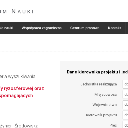
ie nauki
Współpraca zagraniczna
Centrum prasowe
Kontakt
Dane kierownika projektu i jed
eria wyszukiwania:
Jednostka realizująca
fy ryzosferowej oraz
Miejscowość
 wspomagających
d
Województwo
Kierownik projektu
d
ynierii Środowiska i
Płeć