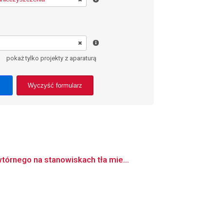
pokaż tylko projekty z aparaturą
Wyczyść formularz
órnego na stanowiskach tła mie...