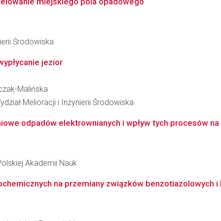
delowanie miejskiego pola opadowego
ierii Środowiska
wypłycanie jezior
iczak-Malińska
ział Melioracji i Inżynierii Środowiska
owe odpadów elektrownianych i wpływ tych procesów na r
Polskiej Akademii Nauk
ochemicznych na przemiany związków benzotiazolowych i 