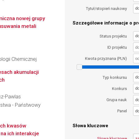
d
Tytuł/stopień naukowy
emiczna nowej grupy
Szczegółowe informacje o pro
suwania metali
d
Status projektu
ID projektu
logii Chemicznej
Kwota przyznana (PLN)
esach akumulacji
d
Typ konkursu
ch
d
Konkurs
icz-Pawlas
d
Grupa nauk
wstwa - Państwowy
d
Panel
ych kwasów
Słowa kluczowe
a ich interakcje
Słowa kluczowe