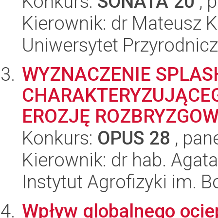
Konkurs:
SONATA 20
, 
Kierownik: dr Mateusz K
Uniwersytet Przyrodnic
WYZNACZENIE SPLAS
CHARAKTERYZUJĄCEG
EROZJĘ ROZBRYZGO
Konkurs:
OPUS 28
, pan
Kierownik: dr hab. Agat
Instytut Agrofizyki im.
Wpływ globalnego ociep