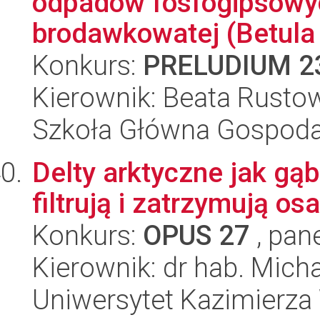
odpadów fosfogipsowy
brodawkowatej (Betula 
Konkurs:
PRELUDIUM 2
Kierownik: Beata Rusto
Szkoła Główna Gospoda
Delty arktyczne jak gąb
filtrują i zatrzymują os
Konkurs:
OPUS 27
, pan
Kierownik: dr hab. Mich
Uniwersytet Kazimierza