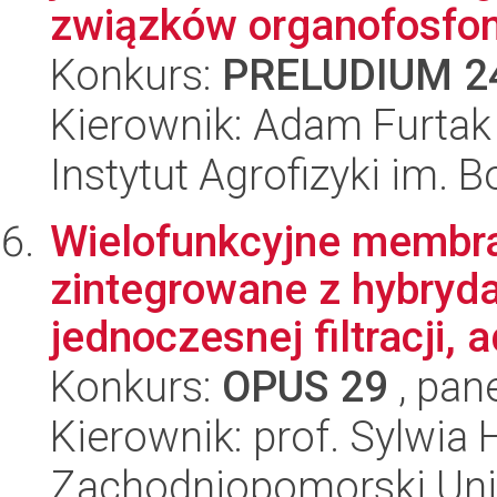
związków organofosfon
Konkurs:
PRELUDIUM 2
Kierownik: Adam Furtak
Instytut Agrofizyki im.
Wielofunkcyjne membra
zintegrowane z hybry
jednoczesnej filtracji, a
Konkurs:
OPUS 29
, pan
Kierownik: prof. Sylwia 
Zachodniopomorski Uni