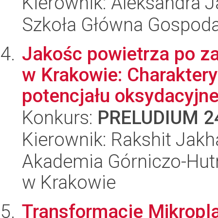
Kierownik: Aleksandra 
Szkoła Główna Gospoda
Jakośc powietrza po za
w Krakowie: Charakter
potencjału oksydacyjne.
Konkurs:
PRELUDIUM 2
Kierownik: Rakshit Jakh
Akademia Górniczo-Hutn
w Krakowie
Transformacje Mikropla