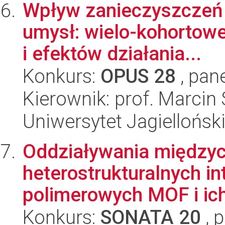
Wpływ zanieczyszczeń p
umysł: wielo-kohortow
i efektów działania...
Konkurs:
OPUS 28
, pan
Kierownik: prof. Marcin
Uniwersytet Jagiellońsk
Oddziaływania między
heterostrukturalnych i
polimerowych MOF i ich 
Konkurs:
SONATA 20
, 