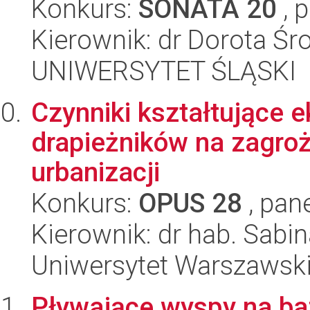
Konkurs:
SONATA 20
, 
Kierownik: dr Dorota Śr
UNIWERSYTET ŚLĄSKI
Czynniki kształtujące 
drapieżników na zagroż
urbanizacji
Konkurs:
OPUS 28
, pan
Kierownik: dr hab. Sab
Uniwersytet Warszawsk
Pływające wyspy na ba