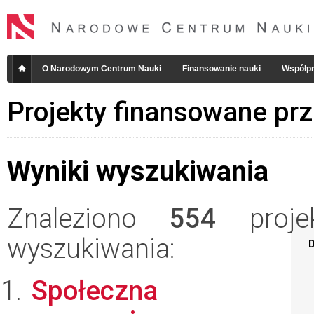
O Narodowym Centrum Nauki
Finansowanie nauki
Współpr
Projekty finansowane pr
Wyniki wyszukiwania
Znaleziono
554
projek
wyszukiwania:
D
Społeczna