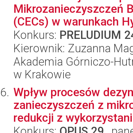
Mikrozanieczyszczeń 
(CECs) w warunkach Hy
Konkurs:
PRELUDIUM 2
Kierownik: Zuzanna Ma
Akademia Górniczo-Hutn
w Krakowie
Wpływ procesów dezynf
zanieczyszczeń z mikro
redukcji z wykorzystani
Konkurs:
OPUS 29
, pan