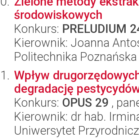
Zielone metody ekstrak
środowiskowych
Konkurs:
PRELUDIUM 2
Kierownik: Joanna Anto
Politechnika Poznańska
Wpływ drugorzędowych 
degradację pestycydów
Konkurs:
OPUS 29
, pan
Kierownik: dr hab. Irmi
Uniwersytet Przyrodnic