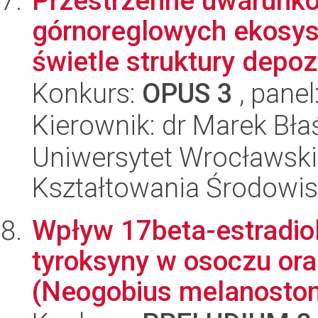
Przestrzenne uwarunk
górnoreglowych ekosy
świetle struktury depoz
Konkurs:
OPUS 3
, panel
Kierownik: dr Marek Bła
Uniwersytet Wrocławski,
Kształtowania Środowi
Wpływ 17beta-estradiol
tyroksyny w osoczu ora
(Neogobius melanostom