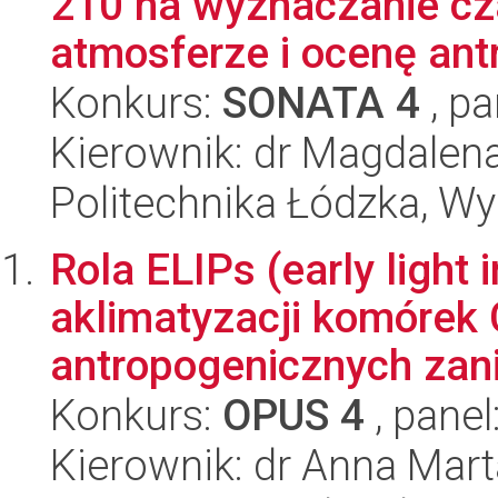
210 na wyznaczanie cz
atmosferze i ocenę antr
Konkurs:
SONATA 4
, pa
Kierownik: dr Magdalen
Politechnika Łódzka, W
Rola ELIPs (early light
aklimatyzacji komóre
antropogenicznych zani
Konkurs:
OPUS 4
, panel
Kierownik: dr Anna Ma