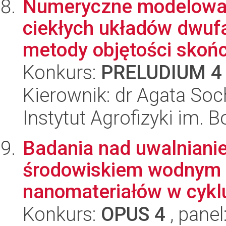
Numeryczne modelowan
ciekłych układów dwuf
metody objętości skońc
Konkurs:
PRELUDIUM 4
Kierownik: dr Agata So
Instytut Agrofizyki im.
Badania nad uwalnianie
środowiskiem wodnym i
nanomateriałów w cyklu
Konkurs:
OPUS 4
, panel