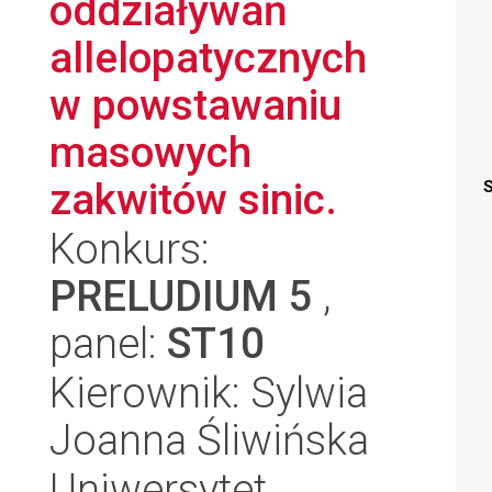
oddziaływań
allelopatycznych
w powstawaniu
masowych
zakwitów sinic.
S
Konkurs:
PRELUDIUM 5
,
panel:
ST10
Kierownik: Sylwia
Joanna Śliwińska
Uniwersytet