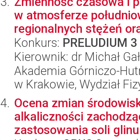
Zmienność czasowa i p
w atmosferze południo
regionalnych stężeń ora
Konkurs:
PRELUDIUM 3
Kierownik: dr Michał Ga
Akademia Górniczo-Hutn
w Krakowie, Wydział Fiz
Ocena zmian środowiska
alkaliczności zachodz
zastosowania soli glinu