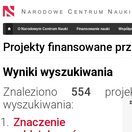
O Narodowym Centrum Nauki
Finansowanie nauki
Współpr
Projekty finansowane pr
Wyniki wyszukiwania
Znaleziono
554
projek
wyszukiwania:
D
Znaczenie