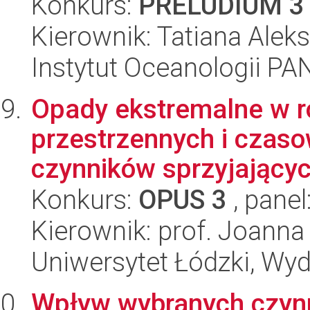
Konkurs:
PRELUDIUM 3
Kierownik: Tatiana Alek
Instytut Oceanologii PA
Opady ekstremalne w r
przestrzennych i czaso
czynników sprzyjający
Konkurs:
OPUS 3
, panel
Kierownik: prof. Joanna
Uniwersytet Łódzki, Wy
Wpływ wybranych czyn