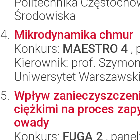
Politechnika Częstochow
Środowiska
Mikrodynamika chmur
Konkurs:
MAESTRO 4
, 
Kierownik: prof. Szymon
Uniwersytet Warszawski,
Wpływ zanieczyszczeni
ciężkimi na proces zap
owady
Konkurs:
FUGA 2
, panel