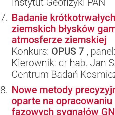
Instytut Geofizyki PAN
Badanie krótkotrwałych
ziemskich błysków gam
atmosferze ziemskiej
Konkurs:
OPUS 7
, panel
Kierownik: dr hab. Jan 
Centrum Badań Kosmic
Nowe metody precyzyj
oparte na opracowaniu 
fazowych sygnałów GNS