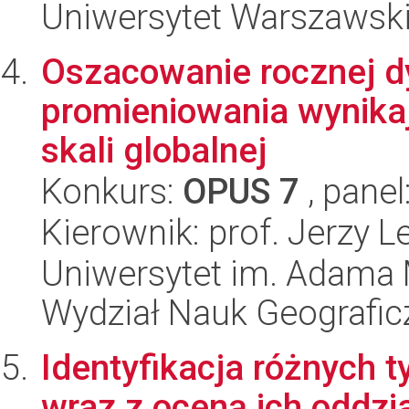
Uniwersytet Warszawski
Oszacowanie rocznej dy
promieniowania wynika
skali globalnej
Konkurs:
OPUS 7
, panel
Kierownik: prof. Jerzy L
Uniwersytet im. Adama 
Wydział Nauk Geografic
Identyfikacja różnych
wraz z oceną ich oddz