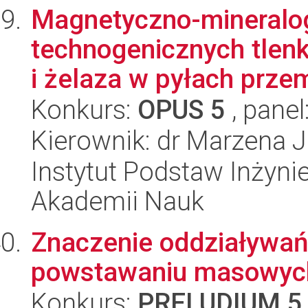
Magnetyczno-mineralog
technogenicznych tlen
i żelaza w pyłach prze
Konkurs:
OPUS 5
, panel
Kierownik: dr Marzena 
Instytut Podstaw Inżynie
Akademii Nauk
Znaczenie oddziaływań
powstawaniu masowych
Konkurs:
PRELUDIUM 5