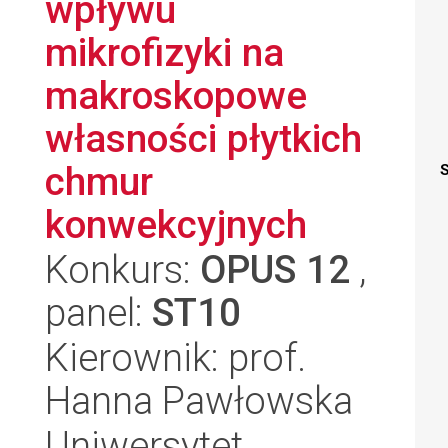
wpływu
mikrofizyki na
makroskopowe
własności płytkich
chmur
S
konwekcyjnych
Konkurs:
OPUS 12
,
panel:
ST10
Kierownik: prof.
Hanna Pawłowska
Uniwersytet