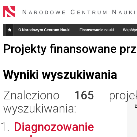
O Narodowym Centrum Nauki
Finansowanie nauki
Współpr
Projekty finansowane pr
Wyniki wyszukiwania
Znaleziono
165
projek
wyszukiwania:
D
Diagnozowanie