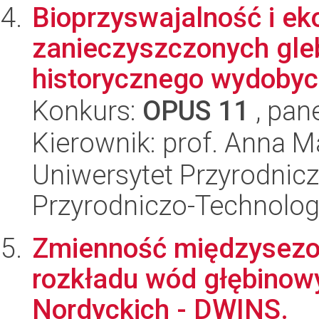
Bioprzyswajalność i ek
zanieczyszczonych gle
historycznego wydobycia
Konkurs:
OPUS 11
, pan
Kierownik: prof. Anna 
Uniwersytet Przyrodnic
Przyrodniczo-Technolog
Zmienność międzysezo
rozkładu wód głębinow
Nordyckich - DWINS.