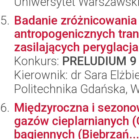
Uniwersytet Warszawski,
Badanie zróżnicowania
antropogenicznych tr
zasilających peryglacjal
Konkurs:
PRELUDIUM 9
Kierownik: dr Sara Elżb
Politechnika Gdańska, 
Międzyroczna i sezono
gazów cieplarnianych 
bagiennych (Biebrzań..