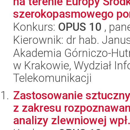
na terenie Europy Śro
szerokopasmowego pom
Konkurs:
OPUS 10
, pan
Kierownik: dr hab. Janu
Akademia Górniczo-Hutn
w Krakowie, Wydział Info
Telekomunikacji
Zastosowanie sztuczny
z zakresu rozpoznawa
analizy zlewniowej wpł.