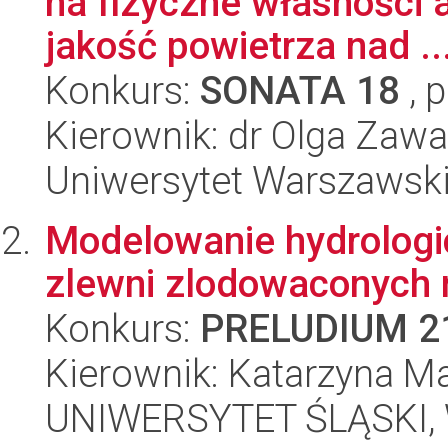
na fizyczne własności a
jakość powietrza nad ..
Konkurs:
SONATA 18
, 
Kierownik: dr Olga Za
Uniwersytet Warszawski,
Modelowanie hydrologi
zlewni zlodowaconych n
Konkurs:
PRELUDIUM 2
Kierownik: Katarzyna M
UNIWERSYTET ŚLĄSKI, W