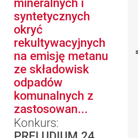
mineralnych i
syntetycznych
okryć
rekultywacyjnych
na emisję metanu
S
ze składowisk
odpadów
komunalnych z
zastosowan...
Konkurs:
PRELUDIUM 24
,