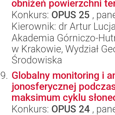
obniżeń powierzchni t
Konkurs:
OPUS 25
, pan
Kierownik: dr Artur Lucj
Akademia Górniczo-Hutn
w Krakowie, Wydział Geod
Środowiska
Globalny monitoring i a
jonosferycznej podcza
maksimum cyklu słonec
Konkurs:
OPUS 24
, pan