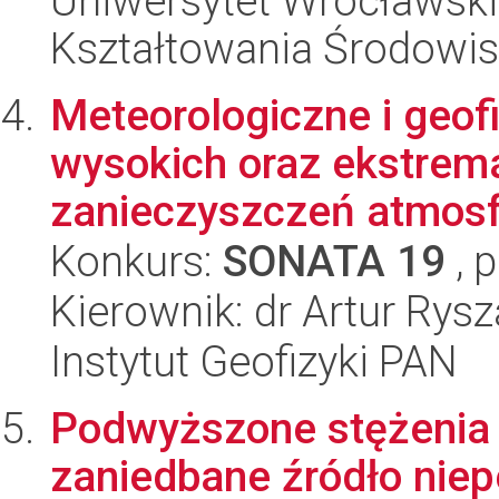
Uniwersytet Wrocławski,
Kształtowania Środowi
Meteorologiczne i geof
wysokich oraz ekstrema
zanieczyszczeń atmosf
Konkurs:
SONATA 19
, 
Kierownik: dr Artur Rys
Instytut Geofizyki PAN
Podwyższone stężenia
zaniedbane źródło nie