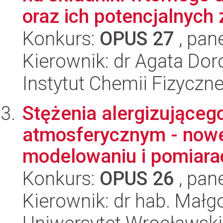
oraz ich potencjalnych z
Konkurs:
OPUS 27
, pan
Kierownik: dr Agata Dor
Instytut Chemii Fizyczn
Stężenia alergizująceg
atmosferycznym - nowe
modelowaniu i pomiara
Konkurs:
OPUS 26
, pan
Kierownik: dr hab. Małg