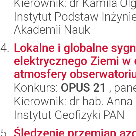
Kierownik: dr Kamila O
Instytut Podstaw Inżynie
Akademii Nauk
Lokalne i globalne sy
elektrycznego Ziemi w 
atmosfery obserwatori
Konkurs:
OPUS 21
, pan
Kierownik: dr hab. Ann
Instytut Geofizyki PAN
Śledzenie przemian az