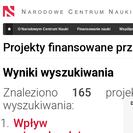
O Narodowym Centrum Nauki
Finansowanie nauki
Współpr
Projekty finansowane pr
Wyniki wyszukiwania
Znaleziono
165
projek
wyszukiwania:
D
Wpływ