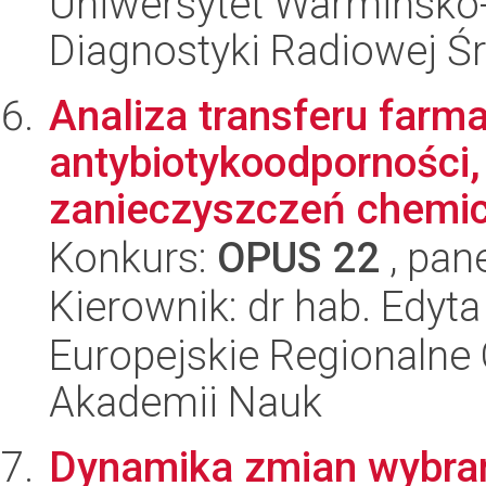
Uniwersytet Warmińsko-
Diagnostyki Radiowej 
Analiza transferu far
antybiotykoodporności, 
zanieczyszczeń chemic
Konkurs:
OPUS 22
, pan
Kierownik: dr hab. Edyt
Europejskie Regionalne 
Akademii Nauk
Dynamika zmian wybran