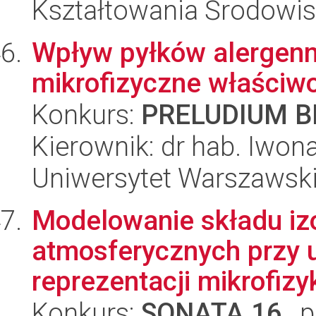
Kształtowania Środowi
Wpływ pyłków alergenn
mikrofizyczne właściwo
Konkurs:
PRELUDIUM BI
Kierownik: dr hab. Iwon
Uniwersytet Warszawski,
Modelowanie składu i
atmosferycznych przy u
reprezentacji mikrofizy
Konkurs:
SONATA 16
, 