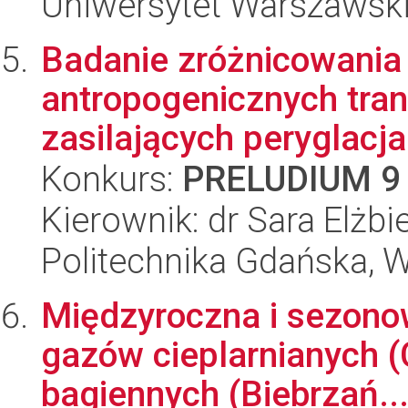
Uniwersytet Warszawski,
Badanie zróżnicowania
antropogenicznych tr
zasilających peryglacjal
Konkurs:
PRELUDIUM 9
Kierownik: dr Sara Elżb
Politechnika Gdańska, 
Międzyroczna i sezono
gazów cieplarnianych 
bagiennych (Biebrzań..