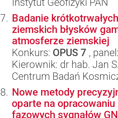
Instytut Geofizyki PAN
Badanie krótkotrwałych
ziemskich błysków gam
atmosferze ziemskiej
Konkurs:
OPUS 7
, panel
Kierownik: dr hab. Jan 
Centrum Badań Kosmic
Nowe metody precyzyj
oparte na opracowaniu 
fazowych sygnałów GNS