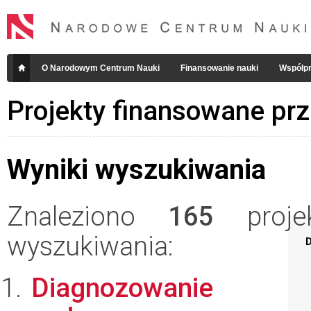
O Narodowym Centrum Nauki
Finansowanie nauki
Współpr
Projekty finansowane pr
Wyniki wyszukiwania
Znaleziono
165
projek
wyszukiwania:
D
Diagnozowanie