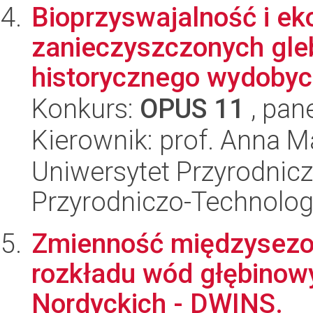
Bioprzyswajalność i ek
zanieczyszczonych gle
historycznego wydobycia
Konkurs:
OPUS 11
, pan
Kierownik: prof. Anna 
Uniwersytet Przyrodnic
Przyrodniczo-Technolog
Zmienność międzysezo
rozkładu wód głębinow
Nordyckich - DWINS.