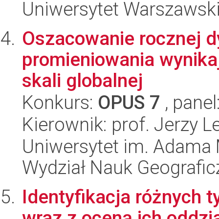
Uniwersytet Warszawski
Oszacowanie rocznej dy
promieniowania wynika
skali globalnej
Konkurs:
OPUS 7
, panel
Kierownik: prof. Jerzy L
Uniwersytet im. Adama 
Wydział Nauk Geografic
Identyfikacja różnych
wraz z oceną ich oddz