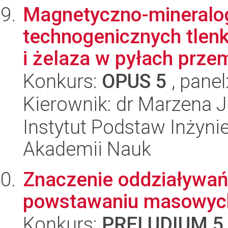
Magnetyczno-mineralog
technogenicznych tlen
i żelaza w pyłach prze
Konkurs:
OPUS 5
, panel
Kierownik: dr Marzena 
Instytut Podstaw Inżynie
Akademii Nauk
Znaczenie oddziaływań
powstawaniu masowych
Konkurs:
PRELUDIUM 5