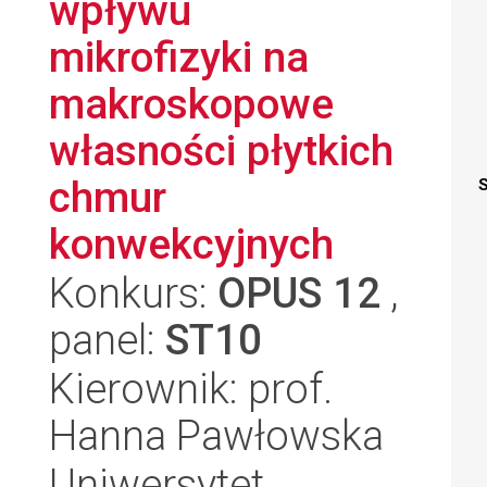
wpływu
mikrofizyki na
makroskopowe
własności płytkich
chmur
S
konwekcyjnych
Konkurs:
OPUS 12
,
panel:
ST10
Kierownik: prof.
Hanna Pawłowska
Uniwersytet