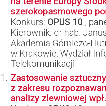
na terenie Europy Śro
szerokopasmowego pom
Konkurs:
OPUS 10
, pan
Kierownik: dr hab. Janu
Akademia Górniczo-Hutn
w Krakowie, Wydział Info
Telekomunikacji
Zastosowanie sztuczny
z zakresu rozpoznawa
analizy zlewniowej wpł.