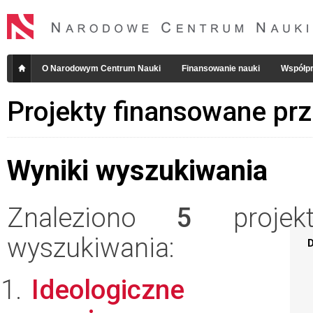
O Narodowym Centrum Nauki
Finansowanie nauki
Współpr
Projekty finansowane pr
Wyniki wyszukiwania
Znaleziono
5
projekt
wyszukiwania:
D
Ideologiczne