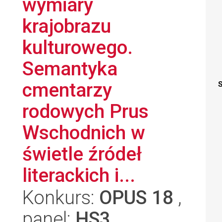
wymiary
krajobrazu
kulturowego.
Semantyka
cmentarzy
S
rodowych Prus
Wschodnich w
świetle źródeł
literackich i...
Konkurs:
OPUS 18
,
panel:
HS3