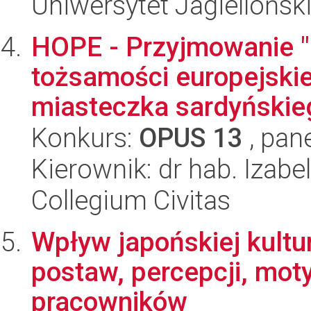
Uniwersytet Jagielloński
HOPE - Przyjmowanie "
tożsamości europejskie
miasteczka sardyńskie
Konkurs:
OPUS 13
, pan
Kierownik: dr hab. Izab
Collegium Civitas
Wpływ japońskiej kultu
postaw, percepcji, moty
pracowników