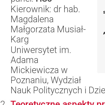
Kierownik: dr hab.
Magdalena
Małgorzata Musiał-
A
Karg
Uniwersytet im.
Adama
Mickiewicza w
Poznaniu, Wydział
Nauk Politycznych i Dzi
Teoretyczne aspekty p