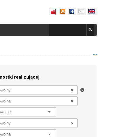
nostki realizującej
owolne
owolna