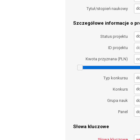
d
Tytuł/stopień naukowy
Szczegółowe informacje o pro
d
Status projektu
ID projektu
Kwota przyznana (PLN)
d
Typ konkursu
d
Konkurs
d
Grupa nauk
d
Panel
Słowa kluczowe
Słowa kluczowe