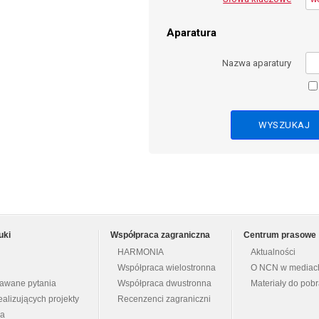
Aparatura
Nazwa aparatury
uki
Współpraca zagraniczna
Centrum prasowe
HARMONIA
Aktualności
Współpraca wielostronna
O NCN w mediac
dawane pytania
Współpraca dwustronna
Materiały do pob
ealizujących projekty
Recenzenci zagraniczni
na