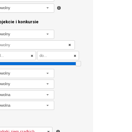
owolny
jekcie i konkursie
owolny
owolny
owolny
owolna
owolna