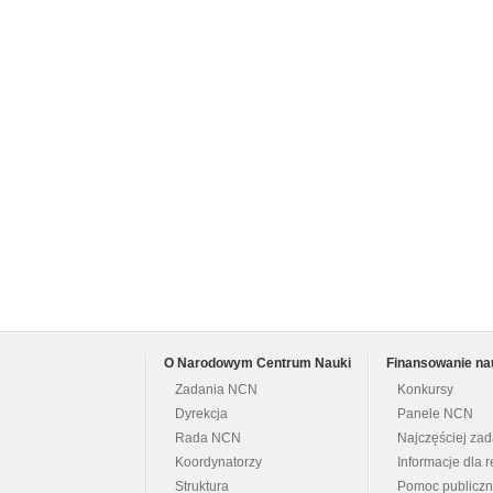
O Narodowym Centrum Nauki
Finansowanie na
Zadania NCN
Konkursy
Dyrekcja
Panele NCN
Rada NCN
Najczęściej za
Koordynatorzy
Informacje dla r
Struktura
Pomoc publicz