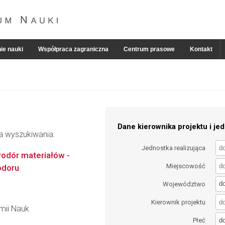
ie nauki
Współpraca zagraniczna
Centrum prasowe
Kontakt
Dane kierownika projektu i jed
ia wyszukiwania:
Jednostka realizująca
odór materiałów -
Miejscowość
odoru
d
Województwo
Kierownik projektu
emii Nauk
d
Płeć