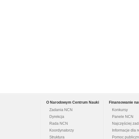
O Narodowym Centrum Nauki
Finansowanie na
Zadania NCN
Konkursy
Dyrekcja
Panele NCN
Rada NCN
Najczęściej za
Koordynatorzy
Informacje dla r
Struktura
Pomoc publicz