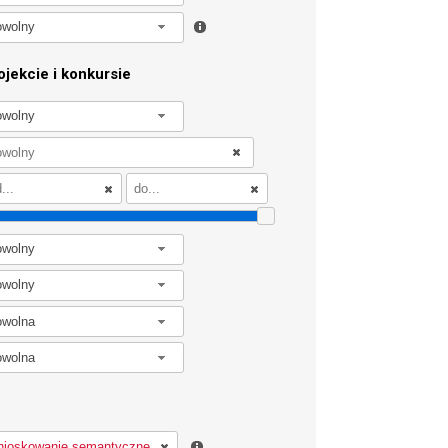
owolny
jekcie i konkursie
owolny
owolny
owolny
owolna
owolna