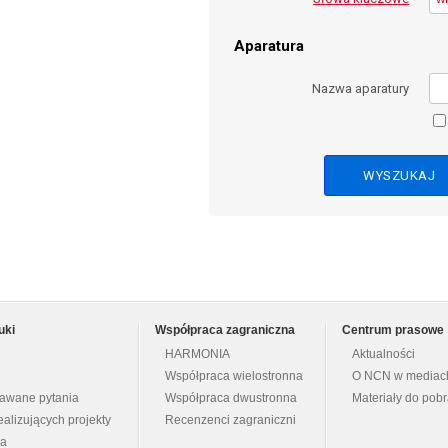
Aparatura
Nazwa aparatury
uki
Współpraca zagraniczna
Centrum prasowe
HARMONIA
Aktualności
Współpraca wielostronna
O NCN w mediac
dawane pytania
Współpraca dwustronna
Materiały do pob
ealizujących projekty
Recenzenci zagraniczni
na