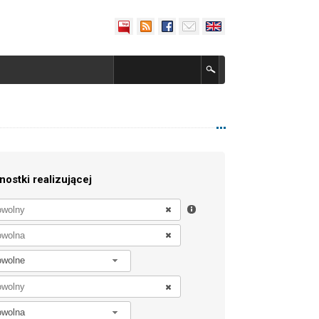
nostki realizującej
owolne
owolna