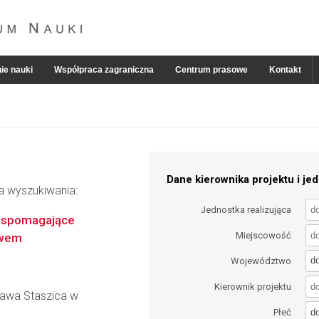
ie nauki
Współpraca zagraniczna
Centrum prasowe
Kontakt
Dane kierownika projektu i jed
ia wyszukiwania:
Jednostka realizująca
 wspomagające
Miejscowość
twem
d
Województwo
Kierownik projektu
ława Staszica w
d
Płeć