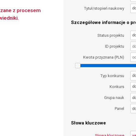
d
Tytuł/stopień naukowy
iązane z procesem
iedniki.
Szczegółowe informacje o pro
d
Status projektu
ID projektu
Kwota przyznana (PLN)
d
Typ konkursu
d
Konkurs
d
Grupa nauk
d
Panel
Słowa kluczowe
Słowa kluczowe