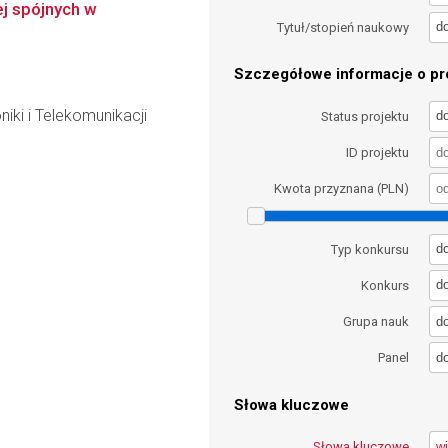
j spójnych w
d
Tytuł/stopień naukowy
Szczegółowe informacje o pro
iki i Telekomunikacji
d
Status projektu
ID projektu
Kwota przyznana (PLN)
d
Typ konkursu
d
Konkurs
d
Grupa nauk
d
Panel
Słowa kluczowe
Słowa kluczowe