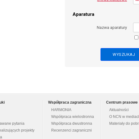
Aparatura
Nazwa aparatury
uki
Współpraca zagraniczna
Centrum prasowe
HARMONIA
Aktualności
Współpraca wielostronna
O NCN w mediac
dawane pytania
Współpraca dwustronna
Materiały do pob
ealizujących projekty
Recenzenci zagraniczni
na