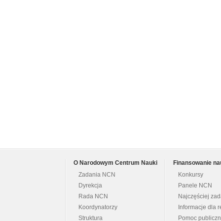
O Narodowym Centrum Nauki
Finansowanie na
Zadania NCN
Konkursy
Dyrekcja
Panele NCN
Rada NCN
Najczęściej za
Koordynatorzy
Informacje dla r
Struktura
Pomoc publicz