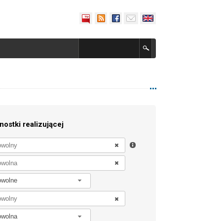
nostki realizującej
owolne
owolna