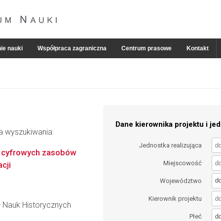
ie nauki
Współpraca zagraniczna
Centrum prasowe
Kontakt
Dane kierownika projektu i jed
ia wyszukiwania:
Jednostka realizująca
ju cyfrowych zasobów
Miejscowość
cji
d
Województwo
Kierownik projektu
ł Nauk Historycznych
d
Płeć