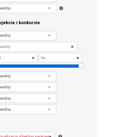
owolny
jekcie i konkursie
owolny
owolny
owolny
owolna
owolna